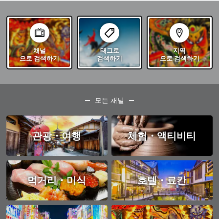
채널
태그로
지역
으로 검색하기
검색하기
으로 검색하기
모든 채널
관광・여행
체험・액티비티
먹거리・미식
호텔・료칸