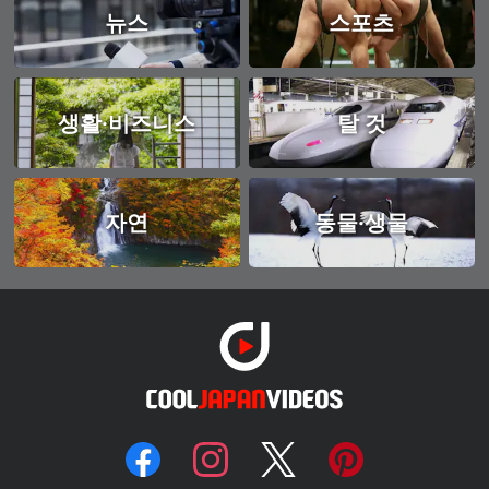
뉴스
스포츠
생활·비즈니스
탈 것
자연
동물·생물