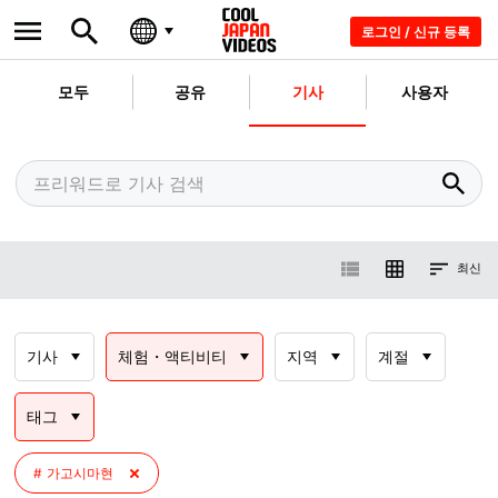
로그인 / 신규 등록
모두
공유
기사
사용자
최신
기사
체험・액티비티
지역
계절
태그
가고시마현