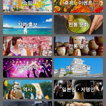
쇼핑
축제・이벤트
지역 홍보
전통 문화
현대 문화
전통 공예
연예·음악
예술·건축물
역사
일본인・저명인