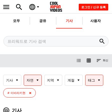
로그인 / 신규 등록
모두
공유
기사
사용자
최신
기사
자연
지역
계절
태그
이바라키현
기사