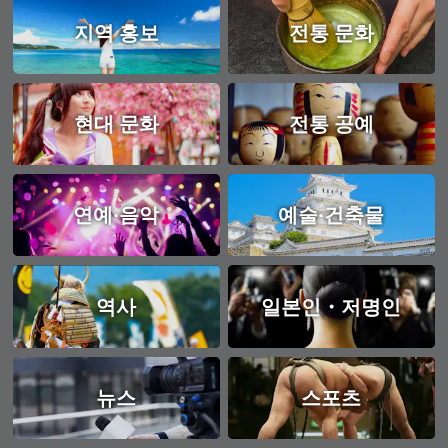
지역 홍보
전통 문화
현대 문화
전통 공예
연예·음악
예술·건축물
역사
일본인・저명인
뉴스
스포츠