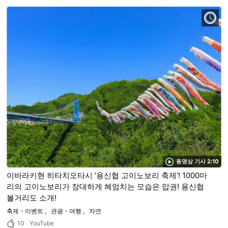
동영상 기사 2:10
이바라키현 히타치오타시 '용신협 고이노보리 축제'! 1000마
리의 고이노보리가 장대하게 헤엄치는 모습은 압권! 용신협
볼거리도 소개!
축제・이벤트
관광・여행
자연
10
YouTube