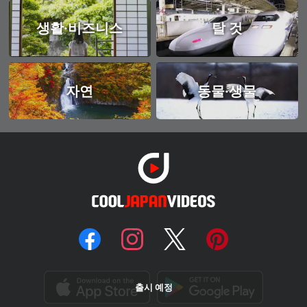
생활·비즈니스
탈 것
자연
동물·생물
출시 예정