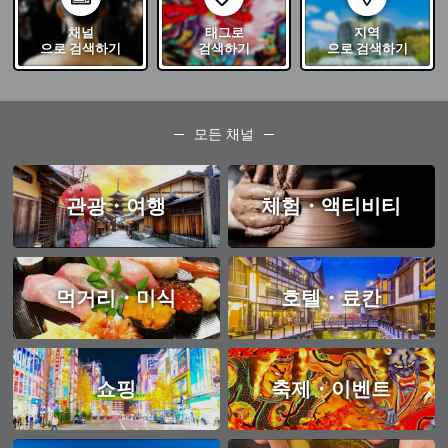
채널
태그로
지역
으로 검색하기
검색하기
으로 검색하기
모든 채널
관광・여행
체험・액티비티
먹거리・미식
호텔・료칸
쇼핑
축제・이벤트