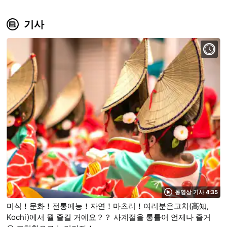
기사
동영상 기사 4:35
미식！문화！전통예능！자연！마츠리！여러분은고치(高知,
Kochi)에서 뭘 즐길 거예요？？ 사계절을 통틀어 언제나 즐거