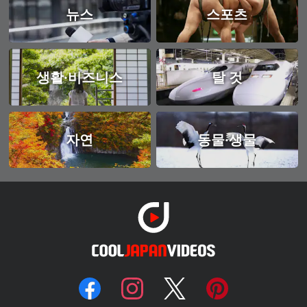
뉴스
스포츠
생활·비즈니스
탈 것
자연
동물·생물