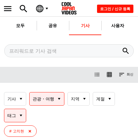
로그인 / 신규 등록
모두
공유
기사
사용자
최신
기사
관광・여행
지역
계절
태그
고치현