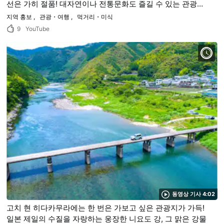
선은 가히 절품! 대자연이나 전통문화도 즐길 수 있는 관광명
소 「코치현 스사키시」로 GO!
지역 홍보
관광・여행
먹거리・미식
9
YouTube
동영상 기사 4:02
고치 현 히다카무라에는 한 번은 가보고 싶은 관광지가 가득!
일본 제일의 수질을 자랑하는 웅장한 니요도 강, 그 맑은 강물