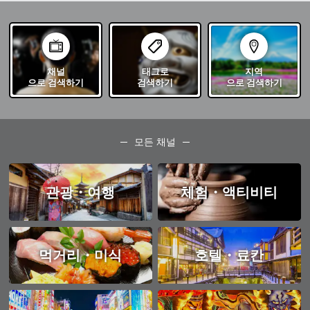
채널
태그로
지역
으로 검색하기
검색하기
으로 검색하기
모든 채널
관광・여행
체험・액티비티
먹거리・미식
호텔・료칸