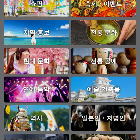
쇼핑
축제・이벤트
지역 홍보
전통 문화
현대 문화
전통 공예
연예·음악
예술·건축물
역사
일본인・저명인