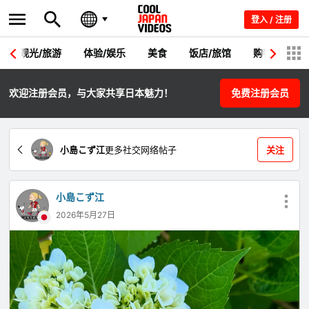
登入 / 注册
观光/旅游
体验/娱乐
美食
饭店/旅馆
购物
节
欢迎注册会员，与大家共享日本魅力！
免费注册会员
小島こず江
更多社交网络帖子
关注
小島こず江
2026年5月27日