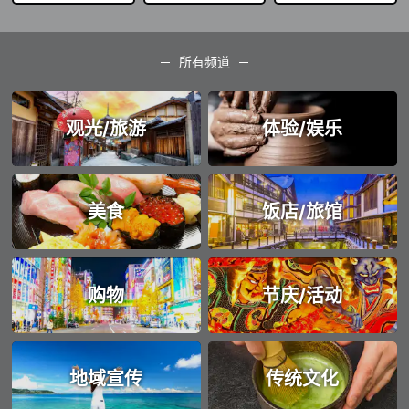
所有频道
观光/旅游
体验/娱乐
美食
饭店/旅馆
购物
节庆/活动
地域宣传
传统文化