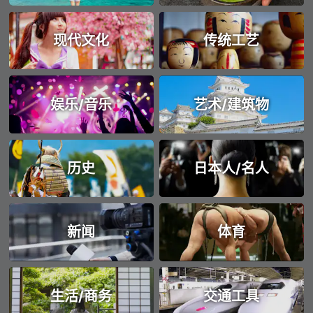
现代文化
传统工艺
娱乐/音乐
艺术/建筑物
历史
日本人/名人
新闻
体育
生活/商务
交通工具