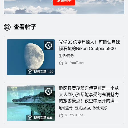
发表帖子
查看帖子
光学83倍变焦惊人！可确认月球
陨石坑的Nikon Coolpix p900
生活/商务
0
YouTube
视频文章 1:29
静冈县贺茂郡东伊豆町是一个从
大人到小孩都能享受的充满魅力
的旅游景点！夜空中展开的满分
星空是感觉时间静止的绝景！
地域宣传
观光/旅游
体验/娱乐
6
YouTube
视频文章 9:51