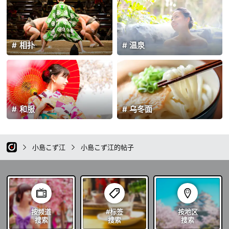
相扑
温泉
和服
乌冬面
小島こず江
小島こず江的帖子
按频道
#标签
按地区
搜索
搜索
搜索