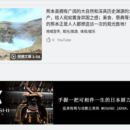
熊本县拥有广阔的大自然和深具历史渊源的
产，给人宛如置身异国之感；美食、祭典等
的熊本正是人人都想造访一次的观光胜地！
地域宣传
观光/旅游
体验/娱乐
9
YouTube
视频文章 3:56