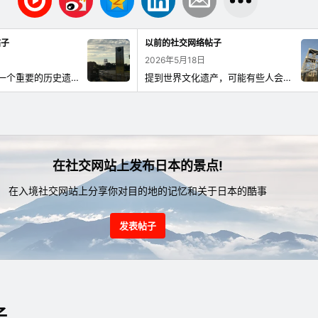
帖子
以前的社交网络帖子
2026年5月18日
万田坑是荒尾市一个重要的历史遗址。 不仅仅是看到宏伟的建筑，想象背后人们的努力、当地的生活以及日本的产业发展，将使参观更加深刻。 首次到访的游客可以先在万田坑车站观看展览，然后再步行游览场地，这样更容易理解设施的作用。 【参观信息】9:30〜17:00（最后入场时间16:30）／休馆：周一（如遇节假日则顺延至下一个工作日）・年末年初／票价：成人・大学生410日元，高中生310日元，小中学生210日元／万田坑车站（免费展览室・入场券销售处） #万田坑车站 #三池炭矿 #产业遗产 #历史散策 #学习之旅 #日本的现代化 #矿坑遗址 #MandaCoalMine #AraoCity #KumamotoTravel #WorldHeritage #IndustrialHeritage #VisitJapan #JapanHistory #TravelJapan
提到世界文化遗产，可能有些人会想象是远观的景象。 在万田坑，您可以实际走在场地上，感受建筑的规模和材料，以及煤矿的运作方式。 静谧的场地上残留的铁骨和砖石风景，正是支撑现代日本的产业记忆。这里是一个可以边拍照边慢慢走，享受的好地方。 【参观信息】9:30〜17:00（最后入场16:30）／闭馆：周一（如果是节假日则顺延至下一个工作日）・年末年初／票价：成人・大学生410日元，高中生310日元，小中学生210日元／万田坑站（免费展览室・入场券销售处）
在社交网站上发布日本的景点!
在入境社交网站上分享你对目的地的记忆和关于日本的酷事
发表帖子
子