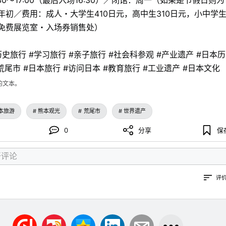
30〜17:00（最后入场16:30）／闭馆：周一（如果是节假日则
初／费用：成人・大学生410日元，高中生310日元，小中学生2
免费展览室・入场券销售处）
历史旅行 #学习旅行 #亲子旅行 #社会科参观 #产业遗产 #日本历
#荒尾市 #日本旅行 #访问日本 #教育旅行 #工业遗产 #日本文化
的文本。
本旅游
熊本观光
荒尾市
世界遗产
0
分享
保
评