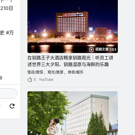
为下一个
10日
史 #万
视频文章 1:03
在钏路王子大酒店畅享钏路观光｜听员工讲
述世界三大夕阳、钏路湿原与海鲜的乐趣
饭店/旅馆
观光/旅游
体验/娱乐
存
5
YouTube
价