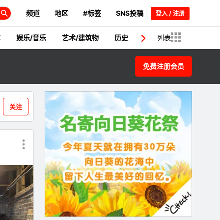
频道
地区
#标签
SNS投稿
登入 / 注册
艺
娱乐/音乐
艺术/建筑物
历史
日本人/名人
列表
新闻
免费注册会员
关注