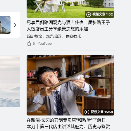
视频文章 1:02
尽享屈斜路湖观光与酒店住宿｜屈斜路王子
大饭店员工分享绝景之旅的乐趣
饭店/旅馆
观光/旅游
体验/娱乐
5
YouTube
视频文章 15:58
在新潟·长冈的刀剑专卖店"和敬堂"了解日
本刀｜第三代店主讲述其魅力、历史与鉴赏