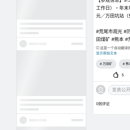
【参观信息】9:
工作日）・年末年
元／万田坑站（
#荒尾市观光 #
田煤矿 #熊本 
这是一个自动翻译
显示原始文本
万田矿
熊
5
0
则评论