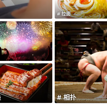
拉面
相扑
饭