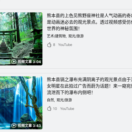
熊本县的上色见熊野座神社是人气动画的奇
是动画迷必去的观光景点。透过视频感受仿
世界的神秘氛围！
艺术/建筑物
观光/旅游
8
YouTube
视频文章 3:04
熊本县锅之瀑布充满阴离子的观光㬌点由于
女明星在此拍过广告而蔚为话题！来一窥宛
流泄而下的瀑布内侧吧！
自然
观光/旅游
10
YouTube
视频文章 3:43