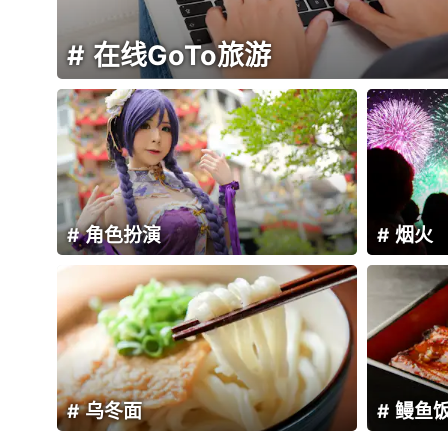
在线GoTo旅游
角色扮演
烟火
乌冬面
鳗鱼