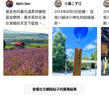
Abhi Sen
小島こず江
當金色的暮光溫柔地擁抱
2014年8月6日拍攝。 這
20
富良野時，薰衣草的花海
是川越冰川神社的結緣風
是
在漸暗的天空下綻放。一
鈴。
飾
座孤獨的紅色小屋靜臥在
七
紫色的田野間，翠綠的草
地和層疊的山巒在遠方靜
靜鋪展。在這短暫的夏日
餘暉中，這片景致予人的
感覺，與其說是一個地
方，不如說是一段等待被
珍藏的記憶。
查看社交網路帖子的搜尋結果