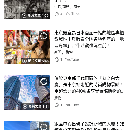
生活/商務
歷史
4
YouTube
影片文章 4:03
東京銀座為日本首屈一指的地區專櫃
激戰區！與販賣全國各地名產的「地
區專櫃」合作活動盛況空前！
新聞
購物
1
YouTube
影片文章 5:45
位於東京都千代田區的「丸之內大
廈」是東京站附近的時尚購物景點！
用超漂亮的4K動畫享受實際購物的心
情！
購物
1
YouTube
影片文章 9:31
銀座中心出現了設計新穎的大廈！誰