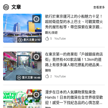
文章
查看更多
航行於東京運河上的小船魅力十足！
超前衛造型的水上巴士、可觀賞煙火
秀的屋形船等，帶您探索在東京觀光
時絕對會讓人想體驗一番的「船舶旅
觀光/旅遊
行」魅力
5
YouTube
影片文章 2:10
在東京第一的商業街「戶越銀座商店
街」竟然有400家店鋪！1.3km的道
路上有很多讓人眼花撩亂的絕品美
食！
購物
2
YouTube
影片文章 14:46
漫步在日本的人氣購物景點東急
Hands！日本的雜貨在全世界很受歡
迎！感受一下找紀念品的心情怎麼
樣？