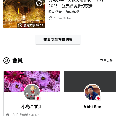
東京冬季十大絕美燈光秀全攻略
2025｜觀光必訪夢幻夜景
觀光/旅遊
體驗/娛樂
2
YouTube
影片文章 19:08
查看文章搜尋結果
會員
查看更多
小島こず江
Abhi Sen
我正在拍攝川越，埼玉。