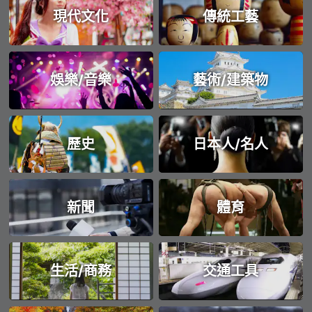
現代文化
傳統工藝
娛樂/音樂
藝術/建築物
歷史
日本人/名人
新聞
體育
生活/商務
交通工具