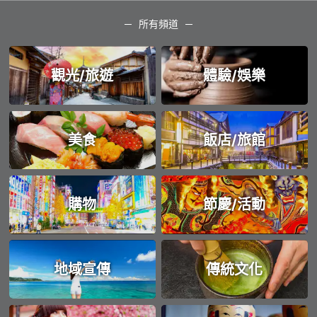
所有頻道
觀光/旅遊
體驗/娛樂
美食
飯店/旅館
購物
節慶/活動
地域宣傳
傳統文化