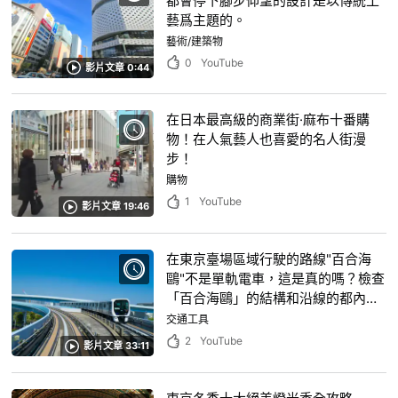
都會停下腳步仰望的設計是以傳統工
藝爲主題的。
藝術/建築物
0
YouTube
影片文章 0:44
在日本最高級的商業街·麻布十番購
物！在人氣藝人也喜愛的名人街漫
步！
購物
1
YouTube
影片文章 19:46
在東京臺場區域行駛的路線"百合海
鷗"不是單軌電車，這是真的嗎？檢查
「百合海鷗」的結構和沿線的都內人
氣觀光地信息！
交通工具
2
YouTube
影片文章 33:11