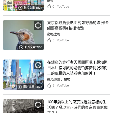
購物
0
YouTube
影片文章 11:27
東京都野鳥景點!? 宛如野鳥的綠洲!介
紹野鳥觀察&拍攝地點
動物/生物
5
YouTube
影片文章 2:56
在銀座的步行者天國閒逛吧！想知道
日本屈指可數的購物街擁擠情況和街
上的風景的人請看這部影片！
觀光/旅遊
購物
5
YouTube
影片文章 14:34
100年前以上的東京是過著怎樣的生
活呢？發現大正時代的東京珍貴影像
了？！