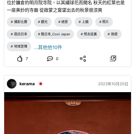
位於鐮倉的明月院寺院，以其繡球花而聞名 秋天的紅葉也是
一座美妙的寺廟 從啟蒙之窗望出去的秋景很涼爽
攝影比賽
觀光
絕景
上鏡
照片
造訪日本
酷日本_Cool Japan
想去這裏
旅遊
地域宣傳
…其他他10件
7
0
kerama
2023年10月20日