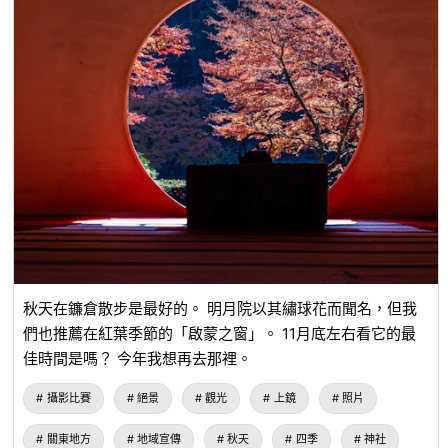
秋天在鐮倉散步是最好的。 明月院以其繡球花而聞名，但我
們也推薦在紅葉季節的「啟蒙之窗」。 11月底左右看它的最
佳時間是嗎？ 今年我想再去那裡。
攝影比賽
絕景
觀光
上鏡
照片
關東地方
地域宣傳
秋天
四季
神社