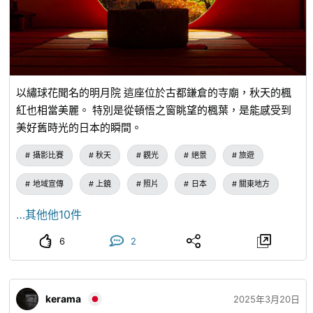
以繡球花聞名的明月院 這座位於古都鎌倉的寺廟，秋天的楓
紅也相當美麗。 特別是從頓悟之窗眺望的楓葉，是能感受到
美好舊時光的日本的瞬間。
攝影比賽
秋天
觀光
絕景
旅遊
地域宣傳
上鏡
照片
日本
關東地方
…其他他10件
6
2
kerama
2025年3月20日