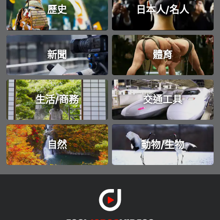
歷史
日本人/名人
新聞
體育
生活/商務
交通工具
自然
動物/生物