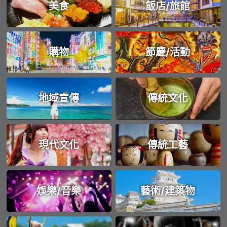
美食
飯店/旅館
購物
節慶/活動
地域宣傳
傳統文化
現代文化
傳統工藝
娛樂/音樂
藝術/建築物