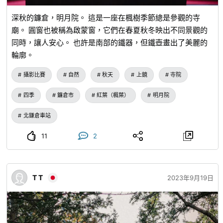
深秋的鐮倉，明月院。 這是一座在楓樹季節總是參觀的寺
廟。 圓窗也被稱為啟蒙窗，它們在春夏秋冬映出不同景觀的
同時，讓人安心。 也許是南部的鐵器，但鐵壺畫出了美麗的
輪廓。
攝影比賽
自然
秋天
上鏡
寺院
四季
鐮倉市
紅葉（楓葉）
明月院
北鎌倉車站
11
2
T T
2023年9月19日