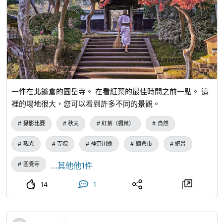
一件在北鐮倉的圓岳寺。 在看紅葉的最佳時間之前一點。 這
裡的場地很大，您可以看到許多不同的景觀。
攝影比賽
秋天
紅葉（楓葉）
自然
觀光
寺院
神奈川縣
鐮倉市
絕景
圓覺寺
…其他他1件
14
1