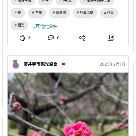
熱海梅園
梅
梅花節
熱海梅園梅花節
花
賞花
網美照
熱海溫泉
絕景
觀光
…其他他9件
8
0
藤井寺市觀光協會
2025年2月1日