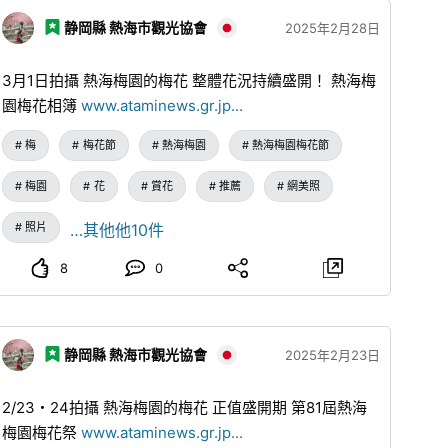
静岡縣 熱海市觀光協會
2025年2月28日
3月1日拍攝 熱海梅園的梅花 整體花況持續盛開！ 熱海梅
園梅花相簿
www.ataminews.gr.jp
...
梅
梅花節
熱海梅園
熱海梅園梅花節
梅園
花
賞花
推薦
網美照
照片
…其他他10件
8
0
静岡縣 熱海市觀光協會
2025年2月23日
2/23・24拍攝 熱海梅園的梅花 正值盛開期 第81屆熱海
梅園梅花祭
www.ataminews.gr.jp
...