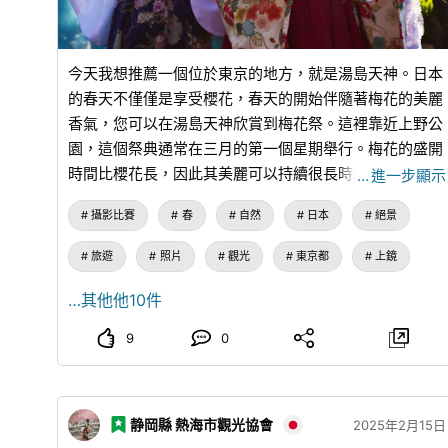
今天我想推薦一個位於東京的地方，就是湯島天神。日本
的春天不僅僅是享受櫻花，春天的開始伴隨著梅花的美麗
香氣，您可以在湯島天神欣賞到梅花祭。這裡靠近上野公
園，這個祭典通常在三月的第一個星期舉行。梅花的盛開
時間比櫻花長，因此其美麗可以持續很長時間。大約有
…
進一步顯示
300棵梅花樹遍佈在寺廟的範圍內，每天都有許多遊客來
攝影比賽
春
自然
日本
絕景
訪。此外，在這個祭典期間，假日期間還會在寺廟的場地
舉辦各種文化活動。
旅遊
照片
觀光
東京都
上鏡
…其他他10件
9
0
静岡縣 熱海市觀光協會
2025年2月15日