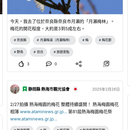
今天，我去了位於奈良縣奈良市月瀨的「月瀨梅林」。
梅花的開花程度，大約是3到5成左右。
奈良縣
月瀨梅溪（月瀨梅林）
梅
梅花節
野鳥
目白
旅遊景點
3
0
静岡縣 熱海市觀光協會
2025年2月26日
2/27拍攝 熱海梅園的梅花 整體持續盛開！ 熱海梅園梅花
相簿
www.ataminews.gr.jp
...
第81屆熱海梅園梅花祭
www.ataminews.gr.jp
...