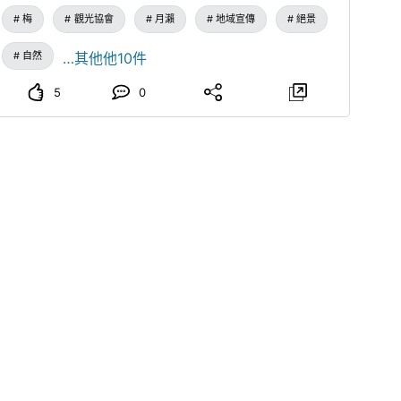
鍋、梅子霜淇淋、炭烤草餅和梅子蛋糕卷等，許多只有在
梅
觀光協會
月瀨
地域宣傳
絕景
那時那地才能品嚐到的美味！ 希望今年也能充滿許多笑
容！ 月瀨觀光協會全體會員，正竭盡全力準備，恭候各
自然
…其他他10件
位的光臨！
5
0