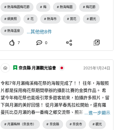
熱海梅園梅花節
梅
熱海梅園
梅花節
網美照
花
熱海市
賞花
觀光
熱海溫泉
…其他他8件
7
0
奈良縣 月瀨觀光協會
2025年1月24日
令和7年月瀨梅溪梅花祭的海報完成了！！ 往年，海報照
片都是採用梅花祭期間舉辦的攝影比賽的金獎作品。 希
望今年梅花祭也能吸引眾多遊客前來，拍攝許多照片，留
下與月瀨的美好回憶！ 從月瀨早春馬拉松開始，還有羅
曼托比亞月瀨的春一番梅之鄉交流祭、煎茶祭、俳句大賽
…
進一步顯示
和奈良曬作品展等豐富多彩的活動！！ 在梅花祭期間才
月瀨梅林（奈良市）
奈良縣
奈良市
觀光
營業的茶屋裡，有月瀨名產月瀨鍋、鄉村烏龍麵、野豬