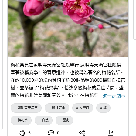
梅花祭典在道明寺天滿宮社殿舉行 道明寺天滿宮社殿供
奉著被稱為學神的菅原道神，也被稱為著名的梅花名所。
在約10,000坪的境內種植了約80個品種的800棵紅白梅花
樹，並舉辦了“梅花祭典”，恰逢參觀梅花的最佳時間，盛
開的梅花非常美麗和芬芳。 此外，在梅花祭典期間，還
…
進一步顯示
會舉辦各種活動，例如Doshin Ko遺物的特別公開（2月
道明寺天滿宮
藤井寺市
大阪府
梅
15日，16日，22~25日，收費），盂蘭盆梅花展覽（1月
25日~3月3日），以及藤井寺市旅遊志願者協會的迷你指
梅花節
自然
歷史
南（2月8~28日*11日除外，其他天氣變化）。 在梅花祭
典期間，與梅花一起享用將是花枝 ♪ 【基本資訊】 日
6
0