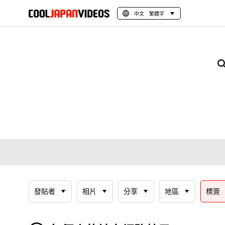
中文 繁體字
發貼者
相片
分享
地區
標簽