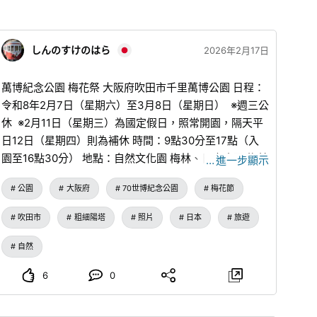
しんのすけのはら
2026年2月17日
萬博紀念公園 梅花祭 大阪府吹田市千里萬博公園 日程：
令和8年2月7日（星期六）至3月8日（星期日） ※週三公
休 ※2月11日（星期三）為國定假日，照常開園，隔天平
日12日（星期四）則為補休 時間：9點30分至17點（入
園至16點30分） 地點：自然文化園 梅林、日本庭園 梅林
…
進一步顯示
及其他 自然文化園的梅林佔地約5,500㎡，種植約120
公園
大阪府
70世博紀念公園
梅花節
種、約600棵梅樹，日本庭園的梅林則有約40種、約80
棵梅樹，可以欣賞到各式各樣的梅花。
吹田市
粗細陽塔
照片
日本
旅遊
自然
6
0