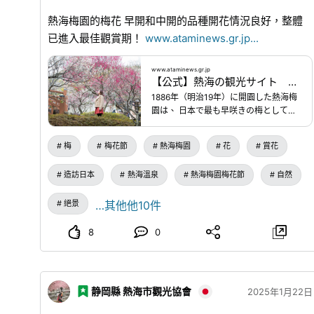
熱海梅園的梅花 早開和中開的品種開花情況良好，整體
已進入最佳觀賞期！
www.ataminews.gr.jp
...
www.ataminews.gr.jp
【公式】熱海の観光サイト あたみニュース
1886年（明治19年）に開園した熱海梅
園は、 日本で最も早咲きの梅として有
名です。毎年11月下旬～12月上旬に
は、第一号の梅の花が開花します。樹
梅
梅花節
熱海梅園
花
賞花
齢100年を越える梅の古木を含め、60
品種・469本の梅が咲き誇り、早咲き→
造訪日本
熱海溫泉
熱海梅園梅花節
自然
中咲き→遅咲きと、順番に開花。梅ま
つり期間中、梅を存分にお楽しみいた
絕景
…其他他10件
だけます。期間中、園内には足湯や土
産店もオープン。 日によって熱海芸妓
連演芸会や大道芸、歌謡ショー、甘酒
8
0
無料サービスなどのイベントを実施予
定です。※2026年 今季も笹尻交差点
付近の敷地を土砂災害復旧工事で使用
中のため、大型バス専用無料駐車場が
静岡縣 熱海市觀光協會
2025年1月22日
ございません。大型バスの場合は、指
定場所にて乗降の上、下記有料駐車場