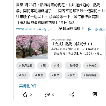
をご利用ください。→大型バス回送ル
截至1月23日，熱海梅園的梅花、糸川遊步道的「熱海
ートマップ（PDF）・タイムズ熱海市
櫻」開花都明顯延遲了…… 兩者整體都不到一成開花。 比
営東 電話0557-82-0451（30分220
往年晚了一週以上。 請再稍等一下，等待最佳觀賞期。
円）※予約可・海釣り施設駐車場 電話
0557-85-8600（1回1000円）
【第81屆熱海梅園梅花祭】1/11～3/2
※1/21（水）・2/18（水）は閉場※熱海
www.ataminews.gr.jp
...
【第15屆熱海櫻 糸川櫻花祭】
…
進一步顯示
梅園駐車場・来宮駅市営駐車場および
1/11～2/9
www.ataminews.gr.jp
...
周辺道路は連日混雑します。熱海梅園
にお越しの際にはJRのご利用をおすす
www.ataminews.gr.jp
【公式】熱海の観光サイト あたみニュース
めします。（JR来宮駅より徒歩約10
分）（2026年2/24更新）※2/25（水）
市内中心部を流れる糸川にて早咲きの
より梅園入園料は無料となります。※画
「あたみ桜」をお楽しみください。桜
像の無断使用はご遠慮ください。
まつり期間中は、ライトアップ、桜
茶・お茶のサービス、大道芸、剣舞、
熱海溫泉
花
梅
熱海櫻
網美照
バンド演奏などを実施予定です。※画像
の無断使用はご遠慮ください。
照片
推薦
自然
賞花
熱海梅園
…其他他9件
9
0