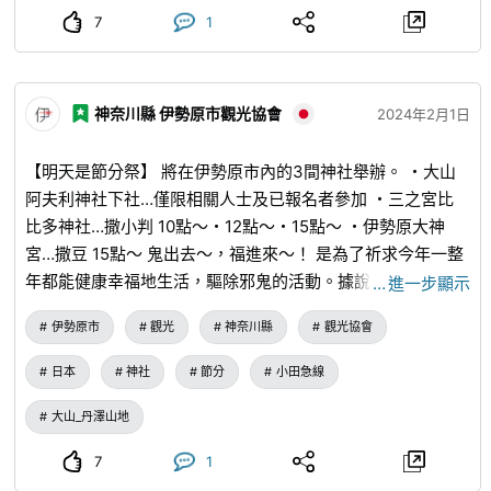
7
1
神奈川縣 伊勢原市觀光協會
2024年2月1日
【明天是節分祭】 將在伊勢原市內的3間神社舉辦。 ・大山
阿夫利神社下社…僅限相關人士及已報名者參加 ・三之宮比
比多神社…撒小判 10點～・12點～・15點～ ・伊勢原大神
宮…撒豆 15點～ 鬼出去～，福進來～！ 是為了祈求今年一整
年都能健康幸福地生活，驅除邪鬼的活動。據說吃下與自己年
…
進一步顯示
齡相同的豆子就能獲得幸福。 在伊勢原市內的3間神社境內，
伊勢原市
觀光
神奈川縣
觀光協會
將會舉行盛大的撒豆儀式。 穿著被稱為行事司的撒豆者會排
在特設舞台上，隨著吆喝聲一同撒出福豆。裝在小袋子裡的豆
日本
神社
節分
小田急線
子裡還放有籤，當地的小朋友們都非常興奮地撿拾。 比比多
神社的驅鬼神事是一大看點。已成為傳統活動。 話說回來，
大山_丹澤山地
在家裡撒豆子的時候，有時會發現去年年底大掃除時撒的豆子
7
1
嗎？ 詳情請參閱伊勢原市觀光協會的網站。