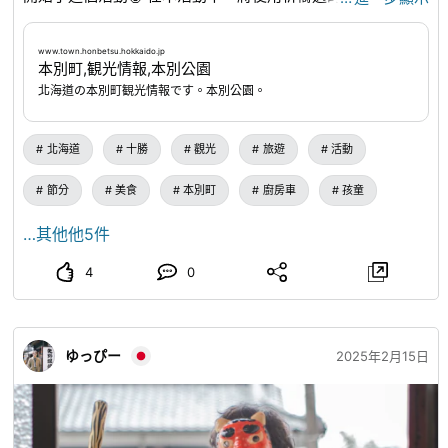
豆子，展開各式各樣以豆子為主題的活動，例如驅逐眾多鬼怪
的「激撒豆」，以及像瀑布修行般沐浴在100公斤以上的豆子
www.town.honbetsu.hokkaido.jp
本別町,観光情報,本別公園
中的「豆浴」等。還有美食餐車大集合，讓您盡情享受美食🎵
北海道の本別町観光情報です。本別公園。
www.town.honbetsu.hokkaido.jp
...
北海道
十勝
觀光
旅遊
活動
節分
美食
本別町
廚房車
孩童
…其他他5件
4
0
ゆっぴー
2025年2月15日