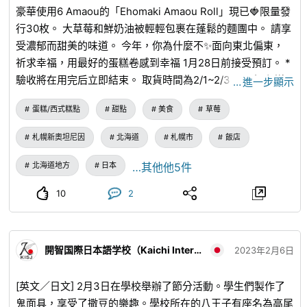
豪華使用6 Amaou的「Ehomaki Amaou Roll」現已🍓限量發
站」下車，步行約3分鐘】 ・大山阿夫利神社 神社供奉著大
行30枚。 大草莓和鮮奶油被輕輕包裹在蓬鬆的麵團中。 請享
山祇大神、大雷神、高龗神三位神祇，創建於2200多年前。
受濃郁而甜美的味道。 今年，你為什麼不✨面向東北偏東，
本社（本殿）位於大山山頂，山腰處則有下社。 從榮獲「米
祈求幸福，用最好的蛋糕卷感到幸福 1月28日前接受預訂。 *
其林綠色指南日本」二星評價的大山纜車・阿夫利神社站一下
驗收將在用完后立即結束。 取貨時間為2/1~2/3。 預訂和詳
…
進一步顯示
車，就能飽覽的美景，絕對不容錯過！ 【交通方式：大山纜
細資訊 📞 在011-222-1522！
車「阿夫利神社站」下車】 ■日向藥師 正式名稱為「日向山
蛋糕/西式糕點
甜點
美食
草莓
寶城坊」，以鉈雕藥師如來像為主佛，是日本三大藥師之一。
江戶時代末期以前，這裡被稱為「日向山靈山寺」，是僧侶們
札幌新奧坦尼因
北海道
札幌市
飯店
在靈地苦修的日向修驗的據點。 每年9月中旬，日向藥師周邊
北海道地方
日本
…其他他5件
的彼岸花盛開，吸引許多遊客前來。 日向藥師的看點眾多，
包括參道的金剛力士像！ 在為了收藏文化財而建造的設施
10
2
「寶殿」中，可以欣賞到8件國家指定、2件縣指定，共23尊
具有歷史意義的佛像。 此外，以茅草屋頂為特色的本殿「藥
師堂」，也被指定為國家指定重要文化財。 ■伊勢原塔之山
開智国際日本語学校（Kaichi International School of Japanese）
2023年2月6日
綠地公園 公園和市民綠地加起來約有13公頃，廣闊的園區內
有步道和草坪廣場，讓您在享受大自然的同時，度過悠閒的時
[英文／日文] 2月3日在學校舉辦了節分活動。學生們製作了
光。 由於設有完善的步道，即使是小朋友也能安心地享受健
鬼面具，享受了撒豆的樂趣。學校所在的八王子有座名為高尾