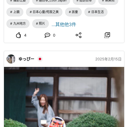
攝影比賽
酷日本_Cool Japan
造訪日本
網美照
上鏡
日本心靈/侘寂之美
孩童
日本生活
九州地方
照片
…其他他3件
4
0
ゆっぴー
2025年2月15日