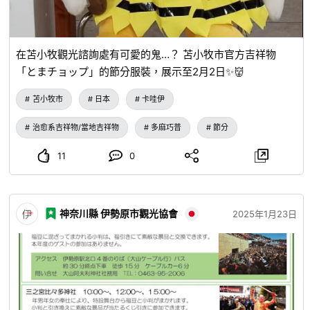
在苫小牧觀光諮詢處有可愛的鬼…？ 苫小牧市官方吉祥物
「とまチョップ」的節分服裝，展示至2月2日✨👹
苫小牧市
日本
卡哇伊
治愈系吉祥物/當地吉祥物
多麻巧普
節分
11
0
神奈川縣 伊勢原市觀光協會
2025年1月23日