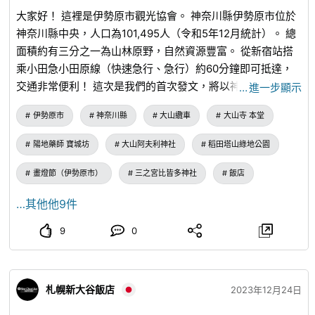
大家好！ 這裡是伊勢原市觀光協會。 神奈川縣伊勢原市位於
神奈川縣中央，人口為101,495人（令和5年12月統計）。 總
面積約有三分之一為山林原野，自然資源豐富。 從新宿站搭
乘小田急小田原線（快速急行、急行）約60分鐘即可抵達，
交通非常便利！ 這次是我們的首次發文，將以神奈川縣伊勢
…
進一步顯示
原市的觀光景點為中心，為大家介紹伊勢原市！ ─・─・─・
伊勢原市
神奈川縣
大山纜車
大山寺 本堂
─・─・─・─・─・─・─・─ 神奈川縣伊勢原市觀光景點資
訊 ─・─・─・─・─・─・─・─・─・─・─ ■大山／大山纜
陽地藥師 寶城坊
大山阿夫利神社
稻田塔山綠地公園
車／大山寺／大山阿夫利神社 大山標高1251.7公尺，位於丹
澤大山國定公園一角，是關東地區相當受歡迎的登山景點！
畫燈節（伊勢原市）
三之宮比皆多神社
飯店
2016年更被認定為「日本遺產」。 從山頂可以遠眺相模平野
…其他他9件
和東京的高樓大廈，也被選為「神奈川縣的景勝50選」之
一。 ・大山纜車 大山鋼索線（又稱「大山纜車」），全長0.8
9
0
公里。 您可以從寬大的車窗欣賞大山的自然風光，輕鬆登上
大山山頂。 ・大山寺 大山寺位於大山山腰，又名雨降山。 秋
天時，通往本堂的石階兩旁，楓葉染紅，是著名的賞楓景點。
札幌新大谷飯店
2023年12月24日
屆時還會舉辦「楓葉祭」，非常熱鬧。 御朱印共有4種，另備
有氣勢磅礴的金字特別版。 【交通方式：大山纜車「大山寺