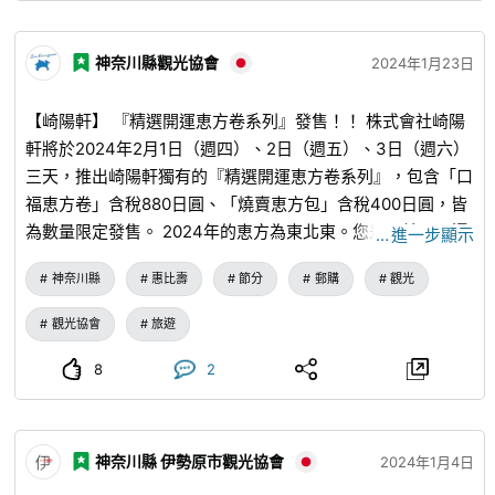
神奈川縣觀光協會
2024年1月23日
【崎陽軒】 『精選開運恵方卷系列』發售！！ 株式會社崎陽
軒將於2024年2月1日（週四）、2日（週五）、3日（週六）
三天，推出崎陽軒獨有的『精選開運恵方卷系列』，包含「口
福恵方卷」含稅880日圓、「燒賣恵方包」含稅400日圓，皆
為數量限定發售。 2024年的恵方為東北東。您是正統派？還
…
進一步顯示
是喜歡嚐鮮？不妨來試試崎陽軒的精選恵方卷，許下您的願望
神奈川縣
惠比壽
節分
郵購
觀光
吧。 「口福恵方卷」含稅880日圓 ※常溫販售 ＜內容（食
材）＞ ①鯛魚鬆②干貝醋飯③油菜花④蟹肉風味魚板的醋
觀光協會
旅遊
漬⑤筍絲滷⑥雞蛋燒⑦生薑昆布拌 ＜尺寸＞ 長度：約
18cm 直徑：約5cm 「燒賣恵方包」含稅400日圓 ※常溫・冷
8
2
凍販售 為了“將福氣捲入”，我們 用心 地製作每一條恵方卷。
建議您提早預約！ 部分網路商店及店鋪也有販售冷凍款！ ＜
尺寸＞ 長度：約10cm 直徑：約4cm
神奈川縣 伊勢原市觀光協會
2024年1月4日