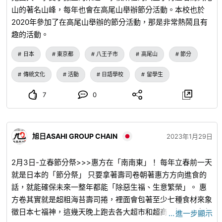
行樂趣。 ■三岳園 這裡是一個種植面積1公頃，種植約900棵
山的著名山峰，每年也會在高尾山舉辦節分活動。本校也於
橘子樹的橘子園！ 橘子採摘的季節是從9月中旬到2月左右。
2020年參加了在高尾山舉辦的節分活動，那是非常熱鬧且有
從9月中旬開始，可以採摘日南早生、ひなの姫等極早生品種
趣的活動。
的橘子，10月初旬開始則可以採摘宮川早生、田口早生等品
種的橘子。 此外，春天到夏天還可以體驗烤肉和蔬菜採摘！
日本
東京都
八王子市
高尾山
節分
由於三岳園位於山腰，天氣好的時候還可以飽覽相模灣、江之
島和房總半島的景色。 ─・─・─・─・─・─・─・─・─・
傳統文化
活動
日語學校
留學生
─・─ 神奈川縣伊勢原市的活動資訊 ─・─・─・─・─・─・
7
0
─・─・─・─・─ 神奈川縣伊勢原市全年都會舉辦各式各樣的
活動。 ■節分祭 邀請名人，在大山阿夫利神社、三之宮比比
多神社、伊勢原大神宮等地舉行。 【舉辦時期：立春前一
旭日ASAHI GROUP CHAIN
天】 ■三之宮比比多神社 春季例大祭 比比多神社是從繩文時
2023年1月29日
代就廣為人知的能量景點！ 春天舉辦的例大祭，會有色彩鮮
豔的三座機關人偶花車在街道上巡迴。 在神社境內舉行的傳
2月3日-立春節分祭>>>惠方在「南南東」！ 每年立春前一天
統藝能里神樂也是看點之一！ 此外，還有祭典特有的攤販，
就是日本的「節分祭」 只要拿著壽司卷朝著惠方方向進食的
多達200家。（2023年舉辦時） 【舉辦日期：每年4月舉
話，就能確保未來一整年都能「除惡生福、生意繁榮」。 惠
辦】 ■繪燈籠祭 手工製作的繪燈籠沿著大山新道（大山繞
方卷其實就是超粗海苔壽司捲，裡面會包著至少七種食材來象
道）排列，照亮夜路的夢幻祭典。 燈籠的圖案包括以江戶時
徵日本七福神，這幾天晚上跑去各大超市和超商了解一下各個
…
進一步顯示