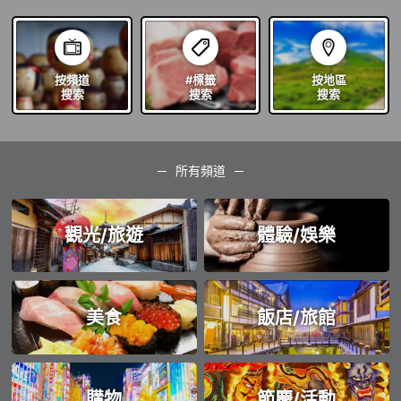
按頻道
#標籤
按地區
搜索
搜索
搜索
所有頻道
觀光/旅遊
體驗/娛樂
美食
飯店/旅館
購物
節慶/活動