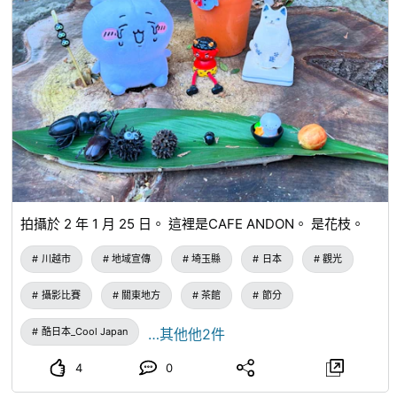
拍攝於 2 年 1 月 25 日。 這裡是CAFE ANDON。 是花枝。
川越市
地域宣傳
埼玉縣
日本
觀光
攝影比賽
關東地方
茶館
節分
酷日本_Cool Japan
…其他他2件
4
0