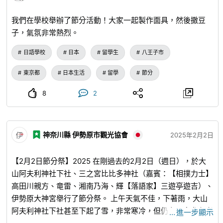
我們在學校舉辦了節分活動！大家一起製作面具，然後撒豆
子，氣氛非常熱烈。
日語學校
日本
留學生
八王子市
東京都
日本生活
留學
節分
8
2
神奈川縣 伊勢原市觀光協會
2025年2月2日
【2月2日節分祭】2025 在剛過去的2月2日（週日），於大
山阿夫利神社下社、三之宮比比多神社（嘉賓：【相撲力士】
高田川親方、竜雷、湘南乃海、輝【落語家】三遊亭遊吉）、
伊勢原大神宮舉行了節分祭。 上午天氣不佳，下著雨，大山
阿夫利神社下社甚至下起了雪，非常寒冷，但仍有眾多參拜者
…
進一步顯示