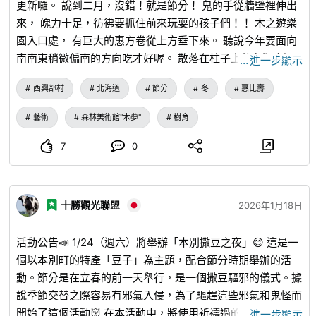
更新囉。 說到二月，沒錯！就是節分！ 鬼的手從牆壁裡伸出
來， 魄力十足，彷彿要抓住前來玩耍的孩子們！！ 木之遊樂
園入口處， 有巨大的惠方卷從上方垂下來。 聽說今年要面向
南南東稍微偏南的方向吃才好喔。 散落在柱子上的鬼版本瀨
…
進一步顯示
戶牛君面具也很可愛呢。 - SASAKI工藝展 舉辦中！ - 【森之
西興部村
北海道
節分
冬
惠比壽
美術館「木夢」】 冬季開館時間：10:00〜16:30 最後入館受
理至16:10 入館費： 高中生以上 500日圓 小學四年級到國中
藝術
森林美術館"木夢"
樹育
生 300日圓 3歲兒童到小學三年級 100日圓 3歲以下兒童 免
費 #森之美術館 #館內展示 #2月3日 #鬼
7
0
十勝觀光聯盟
2026年1月18日
活動公告📣 1/24（週六）將舉辦「本別撒豆之夜」😊 這是一
個以本別町的特產「豆子」為主題，配合節分時期舉辦的活
動。節分是在立春的前一天舉行，是一個撒豆驅邪的儀式。據
說季節交替之際容易有邪氣入侵，為了驅趕這些邪氣和鬼怪而
開始了這個活動👹 在本活動中，將使用祈禱過的2.5噸以上的
…
進一步顯示