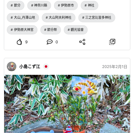
前來。 在例行的撒豆儀式中，大家一同高喊「福在內，鬼在
節分
神奈川縣
伊勢原市
神社
外！」，驅趕鬼怪，想必也成功招來了福氣✨吧。 此外，還
有可以兌換小判的抽獎等活動，有機會抽中精美獎品，現場非
大山_丹澤山地
大山阿夫利神社
三之宮比皆多神社
常熱鬧！
伊勢原大神宮
節分祭
觀光協會
9
0
小島こず江
2025年2月1日