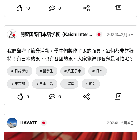
和手工木製玩具盡情玩耍呢？ 開館時間（冬季）：10:00～
10
0
16:30 休館日：週二 ※如遇國定假日則順延至隔日 入館費：高
中生以上 500日圓 / 小學4年級～國中生 300日圓 / 3歲兒童
～小學3年級 100日圓 / 3歲以下 免費 洽詢電話：0158-87-
開智国際日本語学校（Kaichi International School of Japanese）
2024年2月5日
2600 [西興部村] [北海道] [木夢] [鬼] [節分] [惠方卷] [賽托烏
西君] [蛇] [館內裝飾]
我們舉辦了節分活動。學生們製作了鬼的面具，每個都非常獨
特！有日本的鬼，也有各國的鬼。大家覺得哪個鬼最可怕呢？
日語學校
留學生
八王子市
日本
東京都
日本生活
留學
節分
9
0
HAYATE
2024年2月4日