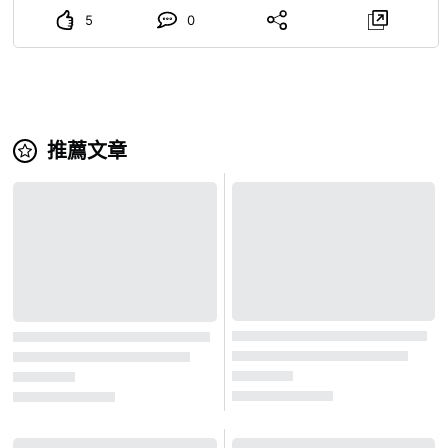
代的錦繪為主題的圖案，以及受歡迎的卡通人物繪燈籠。 活
惠方卷裡包的食材，感覺都超級好吃。 歡迎晚上來金湯亭住
5
0
動期間還會舉辦集章拉力賽等活動。 【舉辦時期：每年8月中
宿，一邊吃惠方卷一邊享受悠閒的假期吧！
旬至下旬】 ─・─・─・─・─・──・─・─・─・─・ 神奈川
縣伊勢原市的住宿設施資訊 ─・─・─・─・─・─・─・─・
─・─・─ 伊勢原市有佇立在靜謐山間的旅館、民宿和飯店。
在各家住宿設施，您可以品嚐到使用當地新鮮食材烹調的料
推薦文章
理，也可以只用餐。 關於住宿設施的資訊，在「一般社團法
人 伊勢原市觀光協會」的官方網站上也有介紹，請務必參
考！ 大山壯麗的自然風光、歷史名勝，以及瀰漫著神秘氛圍
的神社寺廟等，神奈川縣伊勢原市擁有豐富的觀光資源。 我
們將繼續透過此帳號發布神奈川縣伊勢原市的魅力。 請多多
指教！