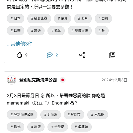
間是固定的，所以一定要去參觀！
日本
攝影比賽
絕景
照片
自然
四季
旅遊
觀光
地域宣傳
冬
…其他他3件
9
2
登別尼克斯海洋公園
2024年2月3日
2月3日是節分日 👹 所以，帶著📷惡魔的臉 你吃過
mamemaki（扔豆子）Ehomaki嗎？
登別海洋公園
北海道
登別市
水族館
觀光
旅遊
卡哇伊
海豚類