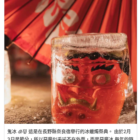
鬼冰 🧊👹 這是在長野縣奈良宿舉行的冰蠟燭祭典。 由於2月
3日是節分，所以惡魔似乎🤣不在外面，而是惡魔冰 每年的時