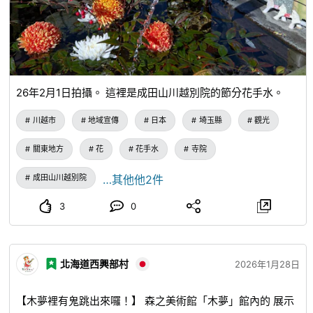
26年2月1日拍攝。 這裡是成田山川越別院的節分花手水。
川越市
地域宣傳
日本
埼玉縣
觀光
關東地方
花
花手水
寺院
成田山川越別院
…其他他2件
3
0
北海道西興部村
2026年1月28日
【木夢裡有鬼跳出來囉！】 森之美術館「木夢」館內的 展示