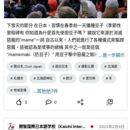
下雪天的節分 在日本，習慣在春季前一天播種豆子（季節性
里程碑有 你知道為什麼首先使用豆子嗎？ 據說它來源於消滅
惡魔的“mame”一詞 自古以來，人們就進行了各種儀式來驅趕
惡魔，這被認為是壞事的總稱 其中之一就是這個
“mamemaki（扔豆子）” 用豆子擊中惡魔之眼的“Mame”，使
…
進一步顯示
其成為“Mame” 乍一看，它看起來像是文字遊戲，但日本一直
酷日本_Cool Japan
造訪日本
攝影比賽
北海道
認為文字具有精神 因此，這種習俗是日本文化的一部分，是
下雪天節分 在日本，習慣在春季前一天播種豆子（季節性里
札幌市
北海道神社
節分
節分祭
冬
程碑有 你知道為什麼首先使用豆子嗎？ 據說它來源於消滅惡
魔的“mame”一詞 自古以來，人們就進行了各種儀式來驅趕惡
地域宣傳
…其他他7件
魔，這被認為是壞事的總稱 其中之一就是這個
3
0
“mamemaki（扔豆子）” 用豆子擊中惡魔之眼的“Mame”，使
其成為“Mame” 乍一看，它看起來像是文字遊戲，但日本一直
認為文字具有精神 因此，這種習俗在日本文化中紮根
開智国際日本語学校（Kaichi International School of Japanese）
2025年2月4日