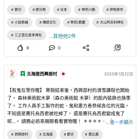
前來參加節分祭！
節分
節分祭
日本
神奈川縣
伊勢原市
小田急線
傳統文化
祭祀/節慶
大山阿夫利神社
三之宮比皆多神社
…其他他2件
9
0
北海道西興部村
2025年1月22日
【有鬼在等你喔】 寒假結束後，西興部村的滑雪課程也開始
了。 森林美術館木夢（森の美術館 木夢）的館內裝飾也換季
了。 工作人員手工製作的蛇、鬼和惠方卷恭候各位的光臨。
不知道是賽托烏西君被吃掉了， 還是賽托烏西君變成鬼了
呢…。 請務必前來親眼看看實物喔！ ＊＊＊＊＊ 【現正招募
…
進一步顯示
Woody Winter School 的參加者】 森林美術館木夢（森の美
西興部村
北海道
節分
惠比壽
術館 木夢）是室內木製遊樂園。 要不要用大型木製遊樂器材