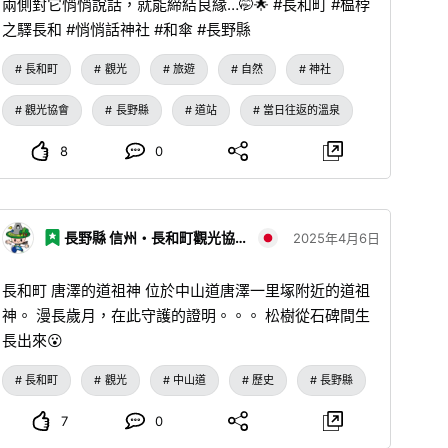
兩側對它悄悄說話，就能締結良緣…🤭🌟 #長和町 #榅桲
之驛長和 #悄悄話神社 #和傘 #長野縣
長和町
觀光
旅遊
自然
神社
觀光協會
長野縣
道站
當日往返的溫泉
8
0
長野縣 信州・長和町觀光協會
2025年4月6日
長和町 唐澤的道祖神 位於中山道唐澤一里塚附近的道祖
神。 漫長歲月，在此守護的證明。。。 松樹從石碑間生
長出來😮
長和町
觀光
中山道
歷史
長野縣
7
0