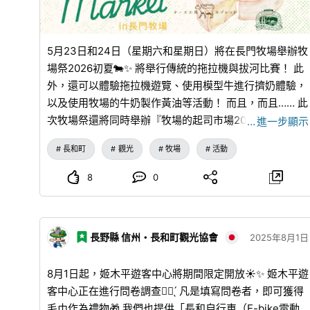
5月23日和24日（星期六和星期日）將在長門牧場舉辦牧
場祭2026初夏🐄✨ 將舉行傳統的拖拉機與拔河比賽！ 此
外，還可以體驗拖拉機遊覽、使用模型牛進行擠奶體驗，
以及使用牧場的牛奶製作黃油等活動！ 而且，而且…… 此
次牧場祭還將同時舉辦『牧場的起司市場2026』✨ ○參
…
進一步顯示
展起司工坊○ 🧀阿托利耶·德·弗羅馬日（東御市） 🧀起司
長和町
觀光
牧場
活動
工坊卡普雷特（上田市） 🧀開田高原冰淇淋工坊（木曾
町） 🧀博斯克索起司實驗室（佐久市） 🧀起司之樹（佐
8
0
久市） 🧀長門牧場（長和町） 時間➡10：00～16：00
會場➡長門牧場（長野縣小縣郡長和町大門3539-2） 歡
迎大家前來參加🙌
長野縣 信州・長和町觀光協會
2025年8月1日
8月1日起，姬木平遊客中心將期間限定開放☀️✨ 姬木平遊
客中心正在進行問卷調查✍🏻 ̖́ 凡是填寫問卷者，即可獲得
毛巾作為禮物🎁 我們也提供「長和自行車（E-bike電動