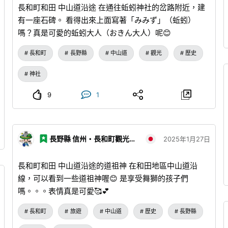
長和町和田 中山道沿途 在通往蚯蚓神社的岔路附近，建
有一座石碑。 看得出來上面寫著「みみず」（蚯蚓）
嗎？真是可愛的蚯蚓大人（おきん大人）呢😊
長和町
長野縣
中山道
觀光
歷史
神社
9
1
長野縣 信州・長和町觀光協會
2025年1月27日
長和町和田 中山道沿途的道祖神 在和田地區中山道沿
線，可以看到一些道祖神喔😊 是享受舞獅的孩子們
嗎。。。表情真是可愛🥰💕
長和町
旅遊
中山道
歷史
長野縣