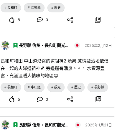
能聽見聲音了，爺爺高興得跳了起來，並供奉了家傳的碗
長和町
長野縣
歷史
👏 當時，因為有使用相反詞的習慣，所以被稱為「不聞
道祖神」。 真是個令人感動的古老故事呢。。😊🌈
8
0
長野縣 信州・長和町觀光協會
2025年2月12日
長和町和田 中山道沿途的道祖神2 湧泉 感情融洽地依偎
在一起的夫婦道祖神💕 旁邊還有湧泉。。。 水資源豐
富，充滿溫暖人情味的地區😊
長和町
中山道
觀光
歷史
長野縣
5
0
長野縣 信州・長和町觀光協會
2025年1月21日