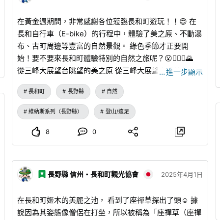
在黃金週期間，非常感謝各位蒞臨長和町遊玩！！😍 在
長和自行車（E-bike）的行程中，體驗了美之原、不動瀑
布、古町周邊等豐富的自然景觀。 綠色季節才正要開
始！要不要來長和町體驗特別的自然之旅呢？😮🚵‍♂️⛺🌄
從三峰大展望台眺望的美之原 從三峰大展望台眺望的日
…
進一步顯示
本阿爾卑斯山
長和町
長野縣
自然
維納斯系列（長野縣）
登山/遠足
8
0
長野縣 信州・長和町觀光協會
2025年4月1日
在長和町姬木的美麗之池， 看到了座禪草探出了頭☺️ 據
說因為其姿態像僧侶在打坐，所以被稱為「座禪草（座禪