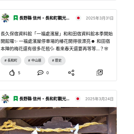
長野縣 信州・長和町觀光協會
2025年3月31日
長久保宿資料館「一福處濱屋」和和田宿資料館本季開始
開館囉✨ 一福處濱屋停車場的椿花開得很漂亮☻ 和田宿
本陣的梅花還有很多花苞💦 看來春天還要再等等…？🌸
長和町
中山道
歷史
5
0
長野縣 信州・長和町觀光協會
2025年3月24日