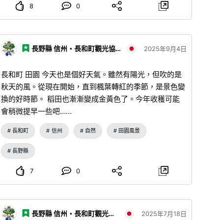
8
0
長野縣 信州・長和町觀光協會
2025年9月4日
長和町 田園 今天也是個好天氣。雖然有陽光，但吹的是
秋天的風。從現在開始，直到楓葉轉紅的季節，是景色變
換的好時節。 稻田也漸漸變成金黃色了。今年收穫可能
會稍微提早一些吧……
長和町
信州
自然
田園風景
長野縣
7
0
長野縣 信州・長和町觀光協會
2025年7月18日