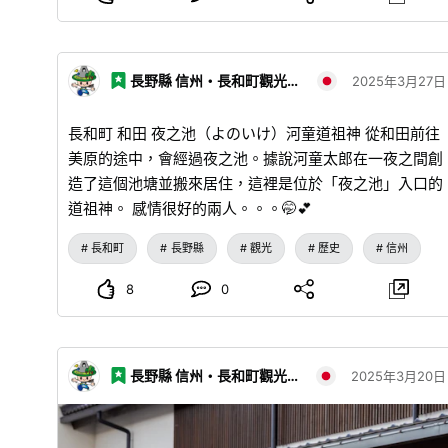
長野縣 信州・長和町觀光協會
2025年3月27日
長和町 和田 夜之池（よのいけ）河童道祖神 從和田前往
美原的途中，會經過夜之池。據說河童太郎在一夜之間創
造了這個池塘並搬來居住，這裡是位於「夜之池」入口的
道祖神。 感情很好的兩人。。。🤭💕
長和町
長野縣
觀光
歷史
信州
8
0
長野縣 信州・長和町觀光協會
2025年3月20日