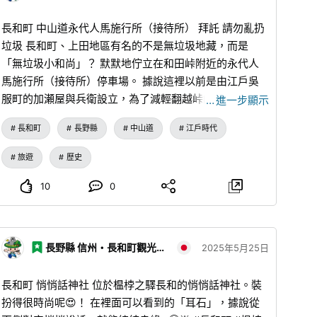
長和町 中山道永代人馬施行所（接待所） 拜託 請勿亂扔
垃圾 長和町、上田地區有名的不是無垃圾地藏，而是
「無垃圾小和尚」？ 默默地佇立在和田峠附近的永代人
馬施行所（接待所）停車場。 據說這裡以前是由江戶吳
服町的加瀬屋與兵衛設立，為了減輕翻越峠的旅途艱辛，
…
進一步顯示
免費向人馬提供粥、篝火、飼料等。 #長和町 #長野縣 #
長和町
長野縣
中山道
江戶時代
中山道 #和田宿 #永代人馬施行所 #無垃圾地藏
旅遊
歷史
10
0
長野縣 信州・長和町觀光協會
2025年5月25日
長和町 悄悄話神社 位於榅桲之驛長和的悄悄話神社。裝
扮得很時尚呢😍！ 在裡面可以看到的「耳石」，據說從