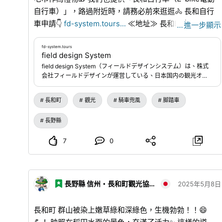
自行車）」，路過附近時，請務必前來逛逛🚴 長和自行
車申請👇
fd-system.tours
...
≪地址≫ 長和町大門3515
…
進一步顯示
－72 ㈲姬木之森 賣店內 ≪期間≫ 2025年8月1日~8月31
日 （8月23日休息） ≪營業時間≫ 10:00-16:00
fd-system.tours
field design System
field design System（フィールドデザインシステム）は、株式
会社フィールドデザインが運営している、日本国内の観光オプ
ショナルツアー・体験プログラムの検索・予約サイトです。
長和町
觀光
騎車兜風
脚踏車
長野縣
7
0
長野縣 信州・長和町觀光協會
2025年5月8日
長和町 群山被染上嫩草綠和深綠色，生機勃勃！！😄