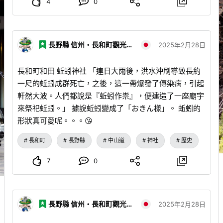
4
0
長野縣 信州・長和町觀光協會
2025年2月28日
長和町和田 蚯蚓神社 「連日大雨後，洪水沖刷導致長約
一尺的蚯蚓成群死亡，之後，這一帶爆發了傳染病，引起
軒然大波。人們都說是『蚯蚓作祟』，便建造了一座廟宇
來祭祀蚯蚓。」 據說蚯蚓變成了「おきん様」。 蚯蚓的
形狀真可愛呢。。。😘
長和町
長野縣
中山道
神社
歷史
7
0
長野縣 信州・長和町觀光協會
2025年2月28日