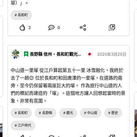
草）」。
長和町
2
0
長野縣 信州・長和町觀光協會
2025年3月25日
中山道一里塚 從江戶算起第五十一里 冰雪融化，我終於
去了一趟😊 位於長和町和田唐澤的一里塚，在道路的兩
旁，至今仍保留著兩座巨大的塚。 作為旅行中山道的人
們的標記而建造的「塚」。這個地方讓人回想起當時的景
象，非常有氛圍。
長和町
長野縣
觀光
中山道
歷史
江戶時代