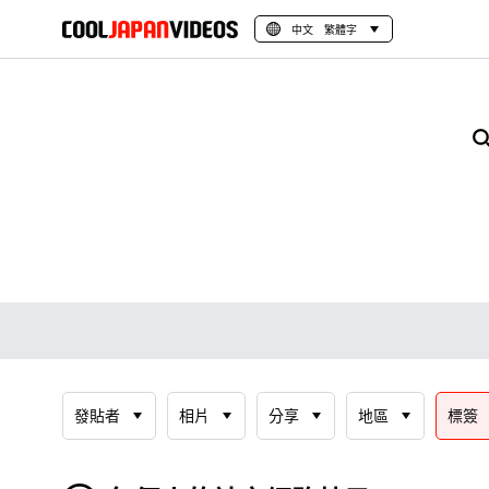
中文 繁體字
發貼者
相片
分享
地區
標簽