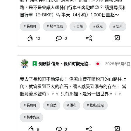
💪！ 映照在稻田水面的景色，充滿了活力✨ 這樣的道
路，是不是會讓人想騎自行車🚵奔馳呢😉？ 請搜尋長和
自行車（E-BIKE）🔍 半天（4小時）1,000日圓起～
長和町
騎車兜風
自然
觀光
信州
10
0
長野縣 信州・長和町觀光協會
2025年5月6日
我去了長和町不動瀑布！ 沿著山櫻花瓣紛飛的山路往上
爬，就會看到巨大的岩石，讓人感受到瀑布的存在。 當
聽到流水聲時。。。 只有那裡，是另一個世界。。。
長和町
自然
瀑布
登山/遠足
騎車兜風
9
0