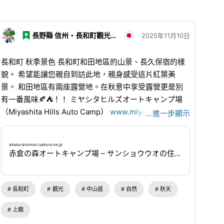
長野縣 信州・長和町觀光協會
2025年11月10日
長和町 秋季景色 長和町和田地區的山景、長久保宿的樣
貌。 希望能讓您親自到訪此地，親身感受這片紅葉美
景。 和田地區有兩座露營地。在秋意中享受露營更是別
有一番風味🍂⛺！！ ミヤシタヒルズオートキャンプ場
（Miyashita Hills Auto Camp）
www.miyashitahills.jp
/
…
進一步顯示
TEL 0268-88-2915 赤倉之森汽車露營地
akakuranomori.sakura.ne.jp
/
TEL 0268-88-3126 中山
akakuranomori.sakura.ne.jp
道和田宿、長久保宿在這個時節也別具風情。 誠摯歡迎
赤倉の森オートキャンプ場 – サンショウウオの住む川のせせらぎを聞きながら森の中でアウトドアライフ
您的到來😊❤️
長和町
觀光
中山道
自然
秋天
上鏡