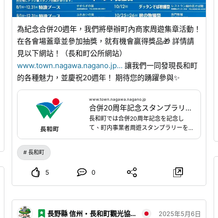
為紀念合併20週年，我們將舉辦町內商家周遊集章活動！
在各會場蓋章並參加抽獎，就有機會贏得獎品🎁 詳情請
見以下網站！（長和町公所網站）
www.town.nagawa.nagano.jp
...
讓我們一同發現長和町
的各種魅力，並慶祝20週年！ 期待您的踴躍參與✨
www.town.nagawa.nagano.jp
合併20周年記念スタンプラリーについて|長和町公式ホームページ
長和町では合併20周年記念を記念し
て、町内事業者周遊スタンプラリーを
開催いたします。各会場にてスタンプ
を押して、5個以上押して応募すると抽
長和町
選で賞品が当たります。さらに10個の
スタンプで豪華賞品が当たります。長
5
0
和町の様々な魅力を発見し、20周年を
皆さんで祝福して楽しみましょう！た
くさんのご応募お待ちしています。
長野縣 信州・長和町觀光協會
2025年5月6日