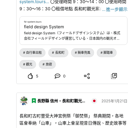
system.tours
...
〇受理時間 9：30～14：00 〇使用時間
9：30～16：30 〇租借地點 長和町觀光案內所（長野縣
…
進一步顯示
小縣郡長和町古町2424-19）
fd-system.tours
field design System
field design System（フィールドデザインシステム）は、株式
会社フィールドデザインが運営している、日本国内の観光オプ
ショナルツアー・体験プログラムの検索・予約サイトです。
自行車出租
長和町
騎車兜風
脚踏車
觀光
旅遊
5
0
長野縣 信州・長和町觀光協會
2025年1月21日
長和町古町豐受大神宮例祭「御焚祭」 祭典期間，各地
區會奉納「山車」，山車上會呈現昔日傳說、歷史故事等