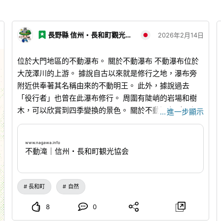
長野縣 信州・長和町觀光協會
2026年2月14日
位於大門地區的不動瀑布。 關於不動瀑布 不動瀑布位於
大茂澤川的上游。 據說自古以來就是修行之地，瀑布旁
附近供奉著其名稱由來的不動明王。 此外，據說過去
「役行者」也曾在此瀑布修行。 周圍有陡峭的岩場和樹
木，可以欣賞到四季變換的景色。 關於不動瀑布（長和
…
進一步顯示
町觀光協會HP）
www.nagawa.info
...
※由於途中設有防
鹿閘門，請務必記得開關。 ※請準備熊鈴。 ※冬季必須使
www.nagawa.info
用四輪驅動車＋雪胎。
不動滝｜信州・長和町観光協会
長和町
自然
8
0