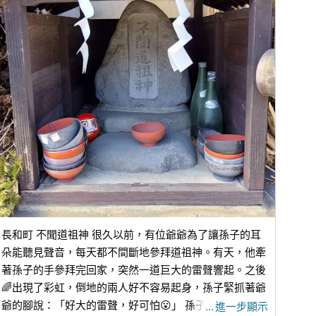
長和町 不聞道祖神 很久以前，有位爺爺為了讓孫子的耳
朵能聽見聲音，每天都不間斷地參拜道祖神。有天，他牽
著孫子的手參拜完回家，突然一道巨大的雷聲響起。之後
🌈出現了彩虹，倒地的兩人好不容易起身，孫子緊抓著爺
爺的腳說：「好大的雷聲，好可怕😮」 孫子的耳朵終於
…
進一步顯示