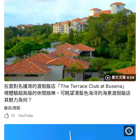
影片文章 4:08
在面對名護灣的渡假飯店「The Terrace Club at Busena」
裡體驗超高級的休閒娛樂。可眺望湛藍色海洋的海㬌渡假飯店
其魅力為何？
飯店/旅館
10
YouTube