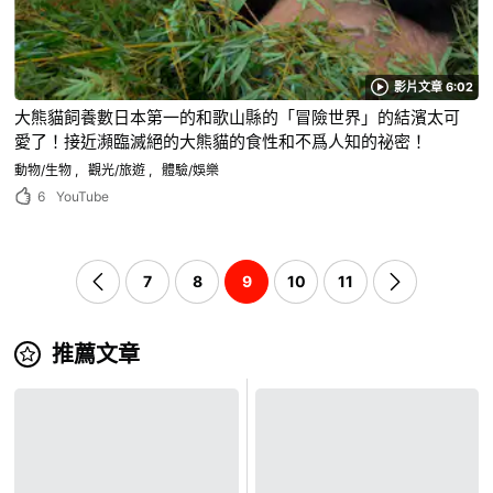
影片文章 6:02
大熊貓飼養數日本第一的和歌山縣的「冒險世界」的結濱太可
愛了！接近瀕臨滅絕的大熊貓的食性和不爲人知的祕密！
動物/生物
觀光/旅遊
體驗/娛樂
6
YouTube
7
8
9
10
11
推薦文章