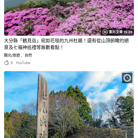
影片文章 15:26
大分縣「鶴見岳」宛如花毯的九州杜鵑！還有從山頂俯瞰的絕
景及七福神巡禮等無數看點！
觀光/旅遊
自然
9
YouTube