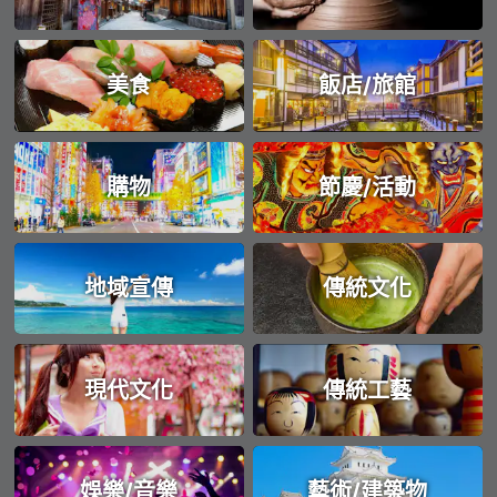
美食
飯店/旅館
購物
節慶/活動
地域宣傳
傳統文化
現代文化
傳統工藝
娛樂/音樂
藝術/建築物