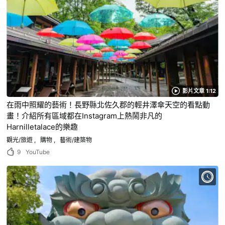
影片文章 1:12
在雨中照耀的藝術！長野縣北佐久郡的輕井澤傘天空的看點動
畫！介紹所有區域都在Instagram上熱鬧非凡的
Harnilletalace的樂趣
觀光/旅遊
購物
藝術/建築物
9
YouTube