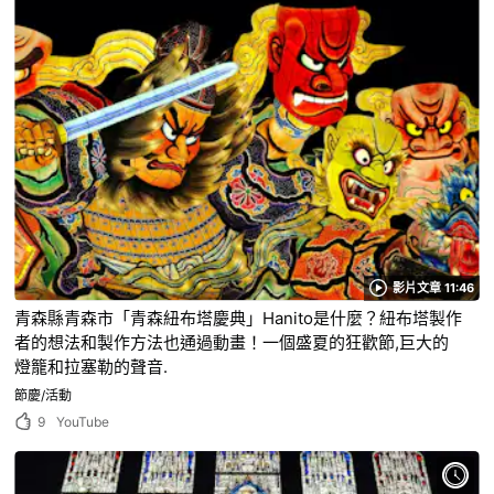
影片文章 11:46
青森縣青森市「青森紐布塔慶典」Hanito是什麼？紐布塔製作
者的想法和製作方法也通過動畫！一個盛夏的狂歡節,巨大的
燈籠和拉塞勒的聲音.
節慶/活動
9
YouTube