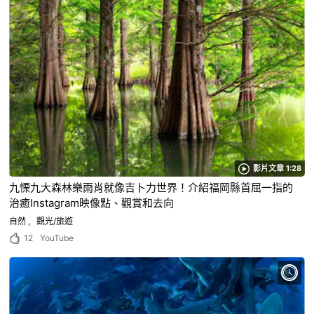
影片文章 1:28
九慄九大森林樂雨肖就像吉卜力世界！介紹福岡縣首屈一指的
治癒Instagram映像點、觀賞和去向
自然
觀光/旅遊
12
YouTube