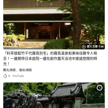
影片文章 1:36
「料亭旅館竹千代霧島別宅」的霧島溫泉和美味佳餚令人咂
舌！一邊期待日本庭院一邊在創作露天浴池中度過悠閒的時
光！
觀光/旅遊
飯店/旅館
8
YouTube