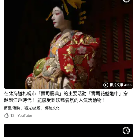
影片文章 4:35
在北海道札幌市「壽司慶典」的主要活動「壽司花魁道中」穿
越到江戶時代！ 能感受到妖豔氣氛的人氣活動物！
節慶/活動
觀光/旅遊
傳統文化
12
YouTube