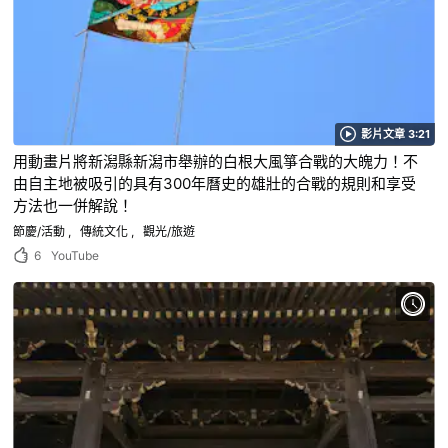
影片文章 3:21
用動畫片將新潟縣新潟市舉辦的白根大風箏合戰的大魄力！不
由自主地被吸引的具有300年曆史的雄壯的合戰的規則和享受
方法也一併解說！
節慶/活動
傳統文化
觀光/旅遊
6
YouTube