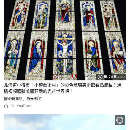
影片文章 7:20
北海道小樽市「小樽藝術村」的彩色玻璃美術館看點滿載！通
過視頻體驗美麗莊嚴的光芒世界吧！
藝術/建築物
觀光/旅遊
10
YouTube