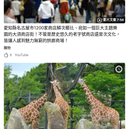
影片文章 7:56
愛知縣名古屋市1200家商店鱗次櫛比、宛如一個巨大主題樂
園的大須商店街！不管是歷史悠久的老字號商店還是次文化，
皆讓人感到魅力無窮的拱廊商場！
購物
6
YouTube