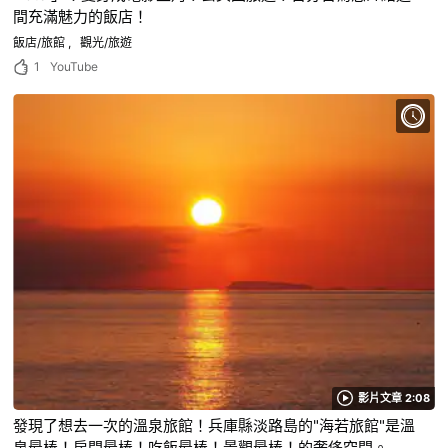
間充滿魅力的飯店！
飯店/旅館
觀光/旅遊
1
YouTube
影片文章 2:08
發現了想去一次的溫泉旅館！兵庫縣淡路島的"海若旅館"是溫
泉最棒！房間最棒！吃飯最棒！景觀最棒！的奢侈空間。