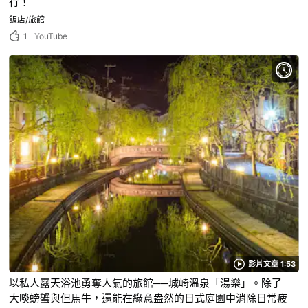
行！
飯店/旅館
1
YouTube
影片文章 1:53
以私人露天浴池勇奪人氣的旅館──城崎溫泉「湯樂」。除了
大啖螃蟹與但馬牛，還能在綠意盎然的日式庭園中消除日常疲