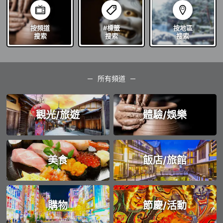
按頻道
#標籤
按地區
搜索
搜索
搜索
所有頻道
觀光/旅遊
體驗/娛樂
美食
飯店/旅館
購物
節慶/活動