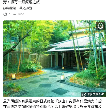
勞，擁有一趟療癒之旅
飯店/旅館
觀光/旅遊
7
YouTube
影片文章 2:47
風光明媚的有馬溫泉的日式旅館「欽山」究竟有什麼魅力？想
在高級料亭旅館度過特別時光？馬上來確認溫泉與美食資訊及