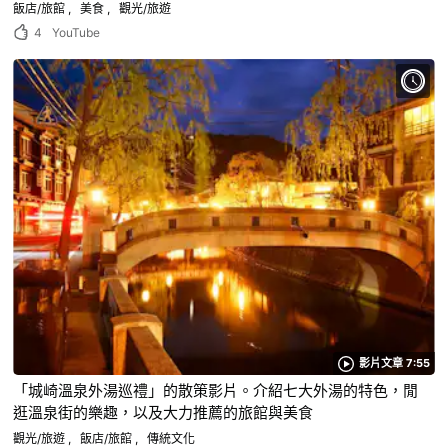
飯店/旅館
美食
觀光/旅遊
4
YouTube
影片文章 7:55
「城崎溫泉外湯巡禮」的散策影片。介紹七大外湯的特色，閒
逛溫泉街的樂趣，以及大力推薦的旅館與美食
觀光/旅遊
飯店/旅館
傳統文化