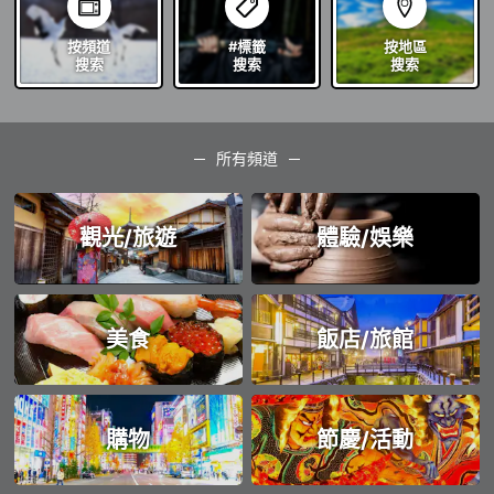
按頻道
#標籤
按地區
搜索
搜索
搜索
所有頻道
觀光/旅遊
體驗/娛樂
美食
飯店/旅館
購物
節慶/活動