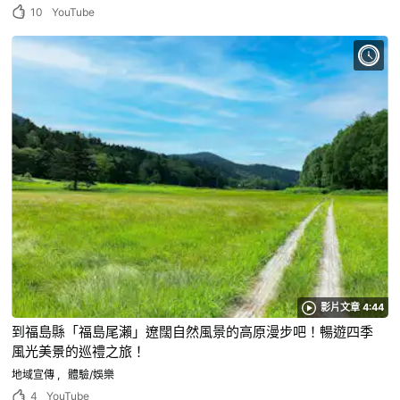
10
YouTube
影片文章 4:44
到福島縣「福島尾瀨」遼闊自然風景的高原漫步吧！暢遊四季
風光美㬌的巡禮之旅！
地域宣傳
體驗/娛樂
4
YouTube