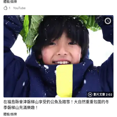
體驗/娛樂
1
YouTube
影片文章 2:02
在福島縣會津磐梯山享受釣公魚及踏雪！大自然重重包圍的冬
季磐梯山充滿樂趣！
體驗/娛樂