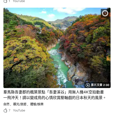
1
YouTube
影片文章 2:30
羣馬縣吾妻郡的楓葉景點「吾妻溪谷」用無人機4K空拍動畫
一飛沖天！請以變成鳥的心情欣賞壓軸戲的日本秋天的風景。
自然
觀光/旅遊
體驗/娛樂
7
YouTube