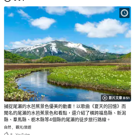
影片文章 8:51
捕捉尾瀨的水芭蕉景色優美的動畫！以歌曲《夏天的回憶》而
聞名的尾瀨的水芭蕉景色和看點，還介紹了橫跨福島縣、新潟
縣、羣馬縣、栃木縣等4個縣的尾瀨的徒步旅行路線。
自然
觀光/旅遊
8
YouTube