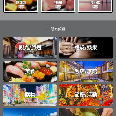
按頻道
#標籤
按地區
搜索
搜索
搜索
所有頻道
觀光/旅遊
體驗/娛樂
美食
飯店/旅館
購物
節慶/活動