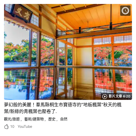
影片文章 6:20
夢幻般的美麗！羣馬縣桐生市寶德寺的"地板楓葉"秋天的楓
葉/新綠的青楓葉也壓卷了.
觀光/旅遊
藝術/建築物
歷史
自然
10
YouTube