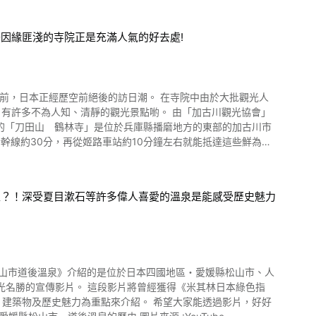
因緣匪淺的寺院正是充滿人氣的好去處!
知、清靜的觀光景點喲。 由「加古川觀光協會」
中所介紹的「刀田山 鶴林寺」是位於兵庫縣播磨地方的東部的加古川市
幹線約30分，再從姬路車站約10分鐘左右就能抵達這些鮮為人
避難。 到了585年從都而來年幼的聖德太子（當時12歲）來
型？！深受夏目漱石等許多偉人喜愛的溫泉是能感受歷史魅力
過了。 此外，打禪或寫經等實際體驗也
動畫從0:55開始，有外國遊客的體驗片段唷。 兵庫縣鶴
曾經獲得《米其林日本綠色指
多數的繪畫及佛像被珍藏著，其中
建築物及歷史魅力為重點來介紹。 希望大家能透過影片，好好
的腰部，竟然聽見喊「痛痛痛！」小偷聽了嚇一大跳，立刻把它歸