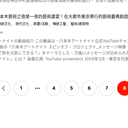
愛媛縣松山市道後溫泉所展現的魅力。 日本人氣觀光地，愛媛縣松山市・道後溫泉的歷史 圖片來源 :YouTube
席吵鬧搗亂一陣之後，接著受到佛祖的勸導之後而改邪歸正 ，此後為百姓們除惡消災。 這成為了從平安
本木藝術之夜是一夜的藝術盛宴！在大都市東京舉行的藝術慶典創
後溫泉」的公眾浴場只要使用休息處就有茶水菓子招待，據說就連夏目漱石及正岡子規也曾來過。 其他
，仍是鶴林寺的重要祭典。 每年七月的七夕這一天，從傍晚五點開始免費
傳統文化
現代文化
節慶/活動
傳統工藝
藝術/建築物
、小林一茶、伊藤博文及高濱虛子等歷史偉人也曾親臨此地泡湯。 這些
絕好的去處。 從動畫的1:11開始介紹
。 道後溫泉的泉質為鹼性單純泉，可讓肌膚更加光滑，是深受女性觀光客喜愛的美人湯。 此處的溫泉是
史的痕跡吧。 此外，流貫在鶴林寺境內的加古川也是可以讓您體驗 「日本的原來的模樣」的景點。 不但存有昭
be
式溫泉」，並不會重複加熱或加水，因此可以充分感受到溫泉帶來的效果
房，就算只是在商店街走走逛逛也是別有一番趣味。要通往明石 ､姬路的交通也非常的便利。 而附
ートナイト公式YouTubeチャンネルである、『六本木アートナイト・デジタル【RAN
搭配的最高組合的平民美食「豬排飯」。 這部動畫是否充滿了會挑起您對
発表の『六本木アートナイト スピンオフ・プロジェクト_メッセージ映像「
」在經過多次擴建改建的125年之間，以4棟建築合在一起的獨特造型成
身走一趟吧! ◆鶴林寺 概要介紹◆ 【地址】〒675-0031 兵庫縣加古川市加古川町424
街を元気にできる？」をテーマとした、力強いメッセージが込められた動画をまずはご覧くだ
9年1月開始進行維修工程。 此處的外湯（可以享受日歸溫泉的公共浴室）有三處。只要使用「道後溫泉別館 飛鳥乃湯
JR東日本 從加古川車站搭乘巴士8分，或步行約25分 【入場時間】9:00
hot 2009年3月、東京を代表するアートの祭典が「六本木（ろっぽんぎ）アートナイト」
一邊接觸愛媛傳統工藝一邊休息。費用為大人610日幣起跳（※2019年1
 【官方網站】兵庫県加古川市市政廳首頁 https://www-city-kakogawa-lg-jp.translate.goog/?
を楽しむという新しいライフスタイルを提案し、東京という大都市の街
溫泉本館」還有泡湯及參觀建築這兩種方案可選擇，大家不妨多加注意。 道後溫泉本館屋頂上擁有紅色玻璃窗的振鷺閣
to&_x_tr_tl=zh-TW&_x_tr_hl=ja
を目的として開催されました。 様々な商業施設や文化施設が集まる六本木を舞台に、現代アートだけでなくデザイン
來報時。 如同影片1:04處所介紹的，這裡不僅是「想保留下來的日本音風
様々な作品を街なかに配置し、非日常を体感できる一夜限りの芸術祭として、年々人
列車 交通方面，從愛媛・松山機場搭乘機場巴士約40分鐘便可抵達道後溫泉。 若從最近的道後溫泉
マスク姿のビジネスマン 2009年から開催されていた六本木アートナイトでしたが、新型コロナウィル
泉商店街（道後HAIKARA通）即可抵達。 若是幸運，說不定還會在車站前看到洋溢懷舊氣息、深受觀光客喜愛的柴油火
1
4
5
6
7
8
拡大にともない、2021年秋に開催予定だった「六本木アートナイト2021
0:30處呈現的，就是這輛復刻版火車。 以愛媛縣賞櫻名勝聞名的熱門觀光景點松山城建造於江戶時代（西元1603年～
前，是日本僅存十二座天守之一的知名古城。 從天守上可以眺望松山市街及瀨戶內海。 這
でも、その発表を受け、多くのユーザーが「残念」「悲しい」との感想が多くあがりました。 そこで、
しいとして、オンラインイベントである「インクルーシブ・アートプロ
成為一個四季都有人潮來往的愛媛縣觀光名勝。 這部影片以愛媛縣松山市道後溫泉的歷史為中心，介紹了道後溫泉的魅力。
トファンが参加し、大いに盛り上がったのです。 「六本木アートナイト」の楽しみ方をご紹介！ 画像引用 :YouTube
個深受歷史偉人們喜愛的道後溫泉魅力一定也會傳達到大家心中。 【官方網站】道後溫泉 https://dogo.jp/tw/ 【官
 市役所首頁 https://www.city.matsuyama.ehime.jp/