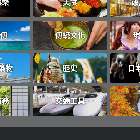
娛樂
美食
飯
傳
傳統文化
現
築物
歷史
日
商務
交通工具