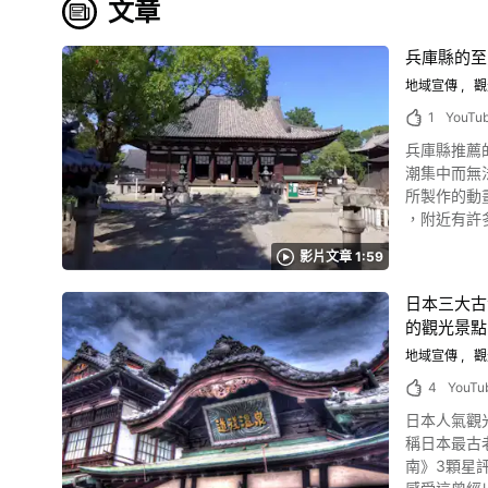
文章
兵庫縣的至
地域宣傳
觀
1
YouTu
兵庫縣推薦的人氣景點「鶴林寺」是
潮集中而無法
所製作的動畫
，附近有許
知又歷史悠久的靈氣場所。 在這一部動畫中將會介紹到有一位外
影片文章 1:59
的動畫吧。 關於兵庫縣鶴林寺的歷史 圖片來源 :鶴林寺官方Twitter 鶴林寺是佛教在日本被廣傳開來時被搭建，更被認為是與聖德太子有很深淵源的
寺院。 據
日本三大古
此一遊，進而接受了佛教的教
的觀光景點
寺的香火達到鼎盛時期。 戰國時代（西元1467年～1615年前後）
織田信長的部屬裡而得以脫困。 它正是能代表了加古川
地域宣傳
觀
至還將它稱作為
4
YouTu
吸引了許多喜
日本人氣觀光勝地的愛媛縣松山市道後溫泉
林寺的文化財產 圖片來源 :鶴林寺官方Twitter 在鶴林寺裡有本堂與太子堂等的國寶及45個文化財產。 本堂的
稱日本最古老溫
1:07可以觀
南》3顆星
特別有名的