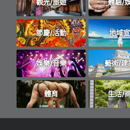
觀光/旅遊
體驗/
節慶/活動
地域宣
娛樂/音樂
藝術/建
體育
生活/