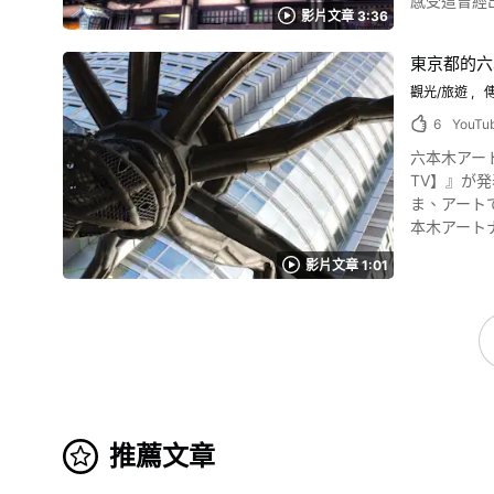
感受這曾經出現在神話中的
還了寺廟。 您還可以盡情的觀覽據說有治病效果的藥師三尊、乾淨純粹美麗的聖觀音像，還有魄力十足的十二神將等等。 這段影片可由0:40開始觀
影片文章 3:36
screenshot 傳聞古時有隻受傷的白鷺為了療傷而浸泡在溫泉裡。自此之後，人們便開始為了治病而泡溫泉。這就是愛媛縣松山市道後溫泉的「白鷺
賞。 兵庫縣鶴林寺的祭典 圖片來源 :鶴林寺官方Twitter 被稱為能趕鬼的「修正會」是在地很有名氣的。 可以從動畫中的1:30開始觀賞。 日本著名的
傳說」。 另外，「道後溫泉」亦在歷史文書中的萬葉集、日本書紀、伊予國風土記及源氏物語中登場，並與「有馬溫泉」「白濱溫泉」 名列日本三
紅鬼、藍鬼在觀眾
東京都的六
大古湯，是個擁有三千年歷史的溫泉。 「道
年）到現今
觀光/旅遊
像聖德太子
竹子上以祈願。 兵庫縣鶴林寺的介紹總結 圖片來源 :加古川観光協会 鶴林寺絕對是想更深入接近日本文化的您
邊觀賞影片，一邊瞭解道後溫泉的歷史吧
的寶物館裡您也可以親身的感受到歷
6
YouTu
「源泉掛流
和復古街道和樓
六本木アートナイトの動画紹介 この動画は、六本木ア
血。 愛媛縣松山市道後溫泉的知名景點，公共浴場「道後溫泉本館」的魅力 照片：道後溫泉 吉卜力人氣動畫電影《神隱少女》參考模型之一的「道
動畫的0:02可以看到。 到加古川還不能錯過了酥脆炸豬排與鮮脆高麗菜絲
TV】』が
後溫泉本館
日本文化讚嘆不已的美麗景色呢。 您快也來加古川市親
ま、アートで
老建築，道後溫泉本館於201
【交通方式】
本木アートナイト」とは？ 画像引用 :YouTube screens
泉」，就能
【停車場】有 【電話號碼】079-454-7053
がスタートしました。 六本木アートナイトとは、生活の中で新しいアート
湯」，另外「道後
_x_tr_sl=au
影片文章 1:01
づくりの先駆的なモデル創出
擊三次太鼓
や音楽など、
縣松山市道後溫泉周邊觀光景點資訊 照片：少爺
2021」はコロナ禍により開催中止に 写真：
車站出發，只要穿過道後溫
ス感染症の
車「少爺列車」呢。 影片
た。 しかし、その影響を脱することが出来ず、六本木アートナイト実行委員会は日本有数のアートフェスティバルの中止を決定したのです。
1868年）以
Twitter上
紹總結 照片：松山城 道後溫泉街有許多旅館及飯店，讓遠道而來的遊客可以一邊享受巡繞外湯樂趣，一邊悠閒入住。 近年來亦舉辦不少藝術活動，
共有してほ
順勢帶來新客層，讓此處
会が開かれ、多くのアー
相信看了影片之後，這
推薦文章
screenshot 六本木アートナイトの魅力は、何と言っても美術館以外の場所でアートを楽しめるという点。まさに、六本木の街全体が舞台なので
頁】愛媛縣松山市
す。 また、映像作品などの公募あり、誰もがこのイベントに参加することができるのが大きな魅力。 六本木アートナイトの過去のイベントで