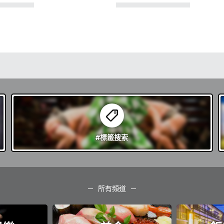
#標籤
搜索
所有頻道