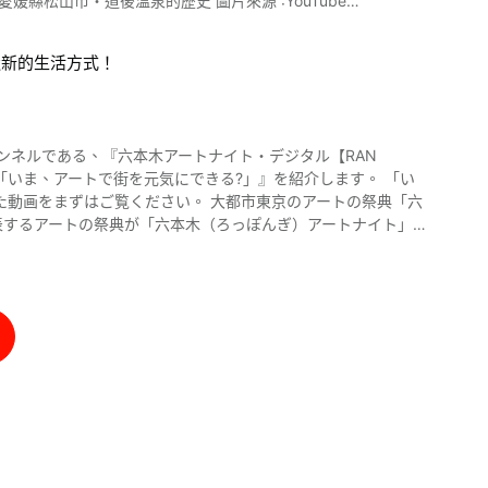
時代（西元794年～1185
造新的生活方式！
開放場地。 您可以在小短籤上寫上您的願望 ，然後再把它掛在
愛媛縣松山市道後溫泉的歷史在影片中亦有詳細講解，就讓我們一
。 療效方面有改善神經痛、風濕病、腸胃病、皮膚病、痛風及貧
近有名的觀光景點還有姬路城 ，從
いま、アートで街を元気にできる?」』を紹介します。 「い
為道後溫泉的象徵，並且大受觀光客觀迎。 為了妥善保存這棟古
さい。 大都市東京のアートの祭典「六
～16:30 【入山費】大人500日元（※截至2020年7月）
1月）。 其他的日歸溫泉還有「道後溫泉本館」與「道後溫泉 樁之
，每天會敲
景百選」之一，更是讓許多觀光客抬頭仰望的打卡景點。 愛媛
気を博しています。 「六本木アートナイト
」は、2022年3月18日に開催が延期されることになりまし
在影片0:41有介紹。 愛媛縣松山市道後溫泉介
コロナ禍でもアートの楽しみを
グラム」が開催され、無料で参加できるトークイベントや鑑賞
方網站首