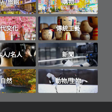
店/旅館
購物
代文化
傳統工藝
本人/名人
新聞
自然
動物/生物