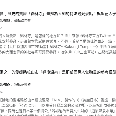
寶﹐歷史的寶庫「鶴林寺」是鮮為人知的特殊觀光景點！與聖德太子
光/旅遊
藝術/建築物
be
怎樣的地方呢？ 圖片來源 :鶴林寺官方Twitter 目前，日本正經歷空前絕後的訪日潮。 在寺院中由於大批觀光人
安靜參拜，是否曾令您感到遺憾呢。 不過，若是再稍微往裡面走一點 ，有許多不為人
《【兵庫縣加古川市PR動畫】鶴林寺～Kakurinji Temple～》
多的大而宏偉的神社寺廟可讓您參拜。 從神戶（JR三宮車站）出發搭乘新
國女性在鶴林寺觀光的樣子。 請慢慢欣賞這部可以讓您充分體驗「鶴林寺」的魅力
說當時從高麗而來的僧侶，名為惠便，因擔心廢佛派的迫害而逃到播磨的地方
湯之一的愛媛縣松山市「道後溫泉」是那部國民人氣動畫的參考模
化，此說被認為是鶴林寺的由來。 在鎌倉時代（約西元1185年～1333年），民間普遍信奉聖德太子為信仰， 那時鶴林
碰上戰爭危急的時刻，姫路城主的黑田官兵衛和父親職隆的說服之下，將其納入在
的日本國寶、與傳達了重要文化財產的寺院。 這鶴林寺對於當地的人是親近又熟悉存在，甚
光/旅遊
藝術/建築物
「小鶴」呢 。每當到了秋天 寺院內的樹木都被染上一片紅，在那時候的賞月會真是最愜意不
be
愛日本文化的遊客，甚至還成為網路上拍照攝影的人氣熱點呢。 寫經與打禪得
 「N.a.」製作的《〔美麗日本〕愛媛 松山市道後溫泉》介紹的是位於日本四國地區・愛媛縣松山市、人
動畫從0:27開始 ，太子堂的動畫則是從
泉街的「道後溫泉」可以享受日歸溫泉的公眾浴場，以及松山周邊觀光名勝的宣傳影片。 這段影片將
賞。 您還會驚嘆於佇立在本堂的仁王像、三重塔的聳竣威嚴。它還有著「播磨法隆寺」的稱號。 內有
評價，同時也是日本第一個將公共浴場納為重要文化財的「道後溫泉本館」
是「銅造聖観音立像」作品。 傳說此作品被竊盜的時候，小偷擊打此像