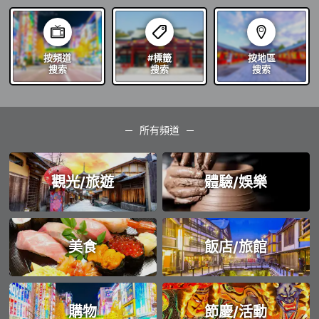
按頻道
#標籤
按地區
搜索
搜索
搜索
所有頻道
觀光/旅遊
體驗/娛樂
美食
飯店/旅館
購物
節慶/活動