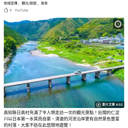
地域宣傳
觀光/旅遊
美食
9
YouTube
影片文章 4:02
高知縣日高村充滿了令人想走訪一次的觀光景點！壯闊的仁淀
川以日本第一水質而自豪，清澈的河流沿岸更有自然景色豐富
的村落，大家不妨在此悠閒地遊覽！