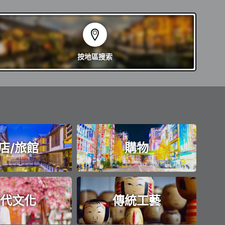
按地區
搜索
店/旅館
購物
代文化
傳統工藝