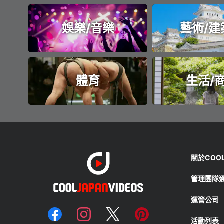
娛樂/音樂
藝術/建
體育
生活/
關於COOL 
管理團隊
運營公司
活動列表