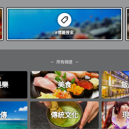
#標籤
搜索
所有頻道
娛樂
美食
飯
傳
傳統文化
現