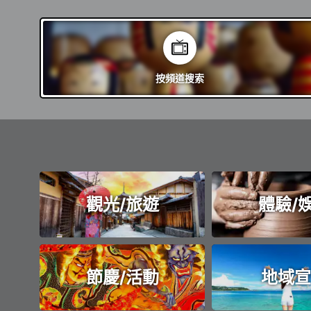
按頻道
搜索
觀光/旅遊
體驗/
節慶/活動
地域宣