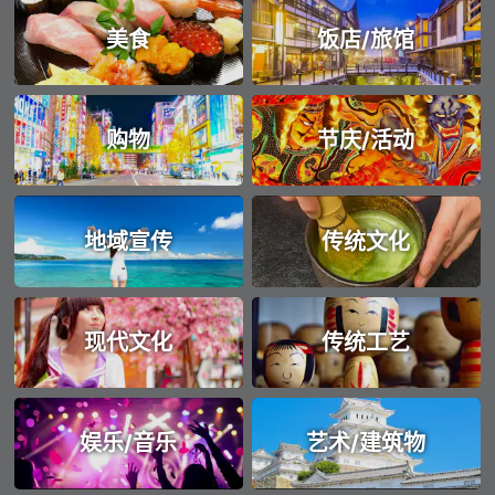
美食
饭店/旅馆
购物
节庆/活动
地域宣传
传统文化
现代文化
传统工艺
娱乐/音乐
艺术/建筑物