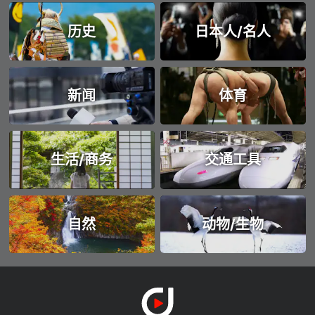
历史
日本人/名人
新闻
体育
生活/商务
交通工具
自然
动物/生物