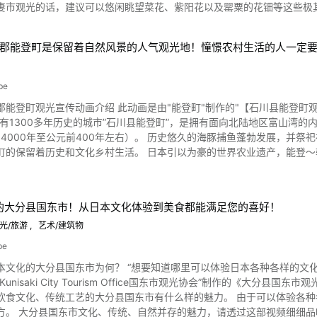
妻市观光的话，建议可以悠闲眺望菜花、紫阳花以及罂粟的花钿等这些极
，也可见富士山真是深受日本国民所喜爱呢。 浏览过视频后可以再仔细浏览一遍，尽情体验被称为日本三大奇祭的勇猛精悍
w.town.yugawara.kanagawa.jp/
，还有药王寺、光明寺、林翁寺、富士神社、宗任神社、长冢节生家等这些非常有意思但却鲜为人知的观
的秋季祭典之风情种种。 【Tripadvisor】吉田火祭
0:24起介绍的筑波赛车场的汽车竞赛、0:37起介绍的攀岩、视频1:33起介绍的皮划
郡能登町是保留着自然风景的人气观光地！憧憬农村生活的人一定
abanka祭（松明祭），其作为奇祭也是非常受瞩目
宝八幡宫配合初夏的紫阳花祭，还会举办马和神骄启行，使活动变得格外热闹起来。 除此以外，这里还会
和立春前一天撒豆子等这些根据季节不同而举办的热闹祭典活动。 下妻市
be
urica”。 视频中所介绍的茨城县下妻市的当地美食 图片来源 :YouTube screenshot 视频0:56起介绍的是茨
登町观光宣传动画介绍 此动画是由"能登町"制作的"【石川县能登町观光PR】心暴|The 
息站下妻购买蔬菜、海鲜和当地产啤酒，还可品尝名物纳豆和梨子等。 午餐时
"。 拥有1300多年历史的城市”石川县能登町”，是拥有面向北陆地区富山
回忆呢。 茨城县下妻市的PR视频介绍总结 茨城县下妻市因根据大紫蛱蝶而创作出的轻松吉祥物形象
4000年至公元前400年左右）。 历史悠久的海豚捕鱼蓬勃发展，并祭祀被称为山神和已
很有魅力的地区。 这里还有以永旺商场为主的购物景点，为观光游客和当地客人带来方便。 浏览所介绍的视频后，如
活。 日本引以为豪的世界农业遗产，能登〜轮岛的景点 照片：石川县・白米千枚田 石川县能登地区于2011
。 【官方网站】下妻市 市役所网站 https://www-city-shimotsuma-lg-jp.translate.goog/?
食及农业组织认可具有全球重要和传统农业、林业和渔业地区的制度。 迄今为止，全球有21
to&_x_tr_tl=zh-CN&_x_tr_hl=ja&_x_tr_pto=nui
得认证。 特别是，轮岛的白米千枚田作为代表能登的梯田而备受关注。 动画中介绍的石川县
的石川县野登町的观光景点。 从动画1:05开始介绍的，
%的大分县国东市！从日本文化体验到美食都能满足您的喜好！
oko铁路"诺托罗"是一条从恋路站到宗玄隧道的约350米长的小铁路。 从动画的1:36开始，您可以看看"道之站 櫻亭 桜峠"。 从道之站
公里的路段，有一条"丹参之道"，种植了约40，000棵丹参。 在动画中，您可以观上赏
光/旅游
艺术/建筑物
锺”，传说当情侣们敲响时，幸福就会到来，还有一座鸟居建在奇岩和海洋的当中。 也被称之为”爱之路” 石
be
1开始，您可以观赏蓝莓采摘和草莓采摘的景象唷。 从动画2:33开始，将为您介绍石川县的庆典活动。 "船尾旗节"是一个英勇
本文化的大分县国东市为何？ “想要知道哪里可以体验日本各种各样的文化
，有大旗和五色的旗组成，悬挂着大渔旗的船只排成列队，被指定为石川县的无形民族文化财产
unisaki City Tourism Office国东市观光协会”制作的《大分县国
灯笼在城里游行，晚上则在灯笼的正上方燃放烟火。 动图3:11开始，介绍了"宇出津暴节"。 如您在动画中所见此祭典最后会
工艺的大分县国东市有什么样的魅力。 由于可以体验各种各样的日本文化，想必是对日本感兴趣的外国人或想深究日本的
化它。 此外，石川县能登町还有”恋路火祭り””にわか祭り””白丸曳山祭”和”柳田大祭”，让很多人兴奋不已。
以体验到的日本传统文化 照片：国东半
 石川县野登町还有许多的观光景点。 位于标高543.6米澳能登的第二高峰”钵伏山”有着珍贵丰