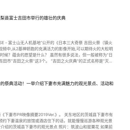
山梨县富士吉田市举行的雄壮的庆典
庆典。 "泼水节"在往年5月的第4个星
梦幻般的景象。 雄壮的手筒烟花也必看！汤
演。 远州手筒烟花的数量约为100根，从烟花师的手中支撑的手
近可以看到的燃放烟花，近在咫尺是它的魅力所在。 日
河原温泉的夏
。 "吉田之火庆典"的正式名称是"灭火
日、27日举行,2024年8月26日(周一)、27日(周二)举
绎出梦幻般的风情。 视频由3:04介绍。通过视频也可以欣赏
今的祭典活动！一举介绍下妻市充满魅力的观光景点、活动和
到萤火虫。在秋天在万叶公园，在包括五所神社在内的各种旅游景
公园泡
在拉面爱好者之间被推崇为"拉面的圣地"的人气拉面店"饭田商
2019Ver.》。 关东地区的茨城县下妻市有
视频中介绍的风流景色和雄壮的庆典吧。 过去，在夜晚的温泉街
 如果预约下妻温泉的旅馆或酒店住下的话，就能慢慢巡游各种观光景
在汤河原温泉官方观光网站上确认举办活动和庆典日程之后，再