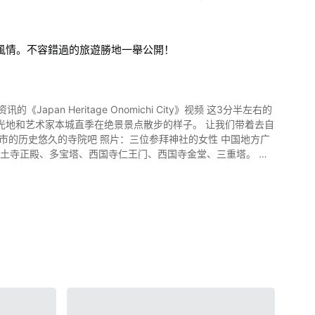
"被指定为国家有形文化财产，可以品尝到新鲜的海产和水果等能登
的"见附岛"，日本唯一可以驱车前往沙滩的稀有海岸"千里滨海滨
的鲸鲨等｡ 以及展示生活在海洋中的鱼类水族馆"のとじま水族
風情。不容錯過的旅遊勝地一舉公開！
东市可以品尝到的日本美食 照
"松波酒厂"、"柳田植物公园"和" 包括真胁遗址和能都健民网球场
轮" 松尾芭蕉称赞的"小松乌冬面"、使用当地桥立渔港捕获的香
。 视频中的1:25之处有出现很多看了让人流口水的美食。 推
的饭店及住宿 石川县是日本著
itage Onomichi City》视频 这3分半左右的
点方便抵
光地和艺术家本城直季在绝景景点散步的样子。 让我们带着去自
品发表、鉴赏各种艺术的地方。 国东地区也出产一
什
净土寺正殿、多宝塔、西国寺仁王门、西国寺金堂、三重塔。 常
寺山缆车前
aki City Tourism Office
片：尾道的风景 如
除了文化体验外，也有呈现国东市的自然美景和活动。 视频中还有更
tr_sl=ja&_x_tr_tl=zh-CN&_x_tr_hl=ja 【官方网站】能登
看美丽景色的、有风情的旧福井邸的庭园、爽籁轩庭园吧。 在尾
.com//
旧尾道商业会议所等文化性建筑。 广岛县尾道市作为
以去在濑户内的人气观光景点因岛。 广岛县尾道市的
祭、濑户田町夏日祭，都是值得一看的雄壮祭典。 想详细了解
多像迷宫一样被环绕着的坡道，市内、因岛、生口岛上住着很多猫，
 除此之外，在广岛县尾道市还有"自