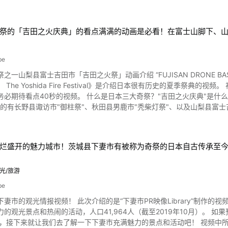
观光计划和活动信息。 视频中介绍了很多活动和庆典。当然温泉和自然等全年都有魅力的旅游景点，以这个视频中介
i_Prefecture_Tokai_Chubu.html
的历史性观光活动"武者行列" 开头的影像是"源赖朝举旗武士行列"的样子。历年4月的第1个星期日举
所神社到樱木公园，模仿源赖朝和土肥实平举旗的200多名武士在街上游行。同一天在城愿寺也举行土肥
祭的「吉田之火庆典」的看点满满的动画是必看！在富士山脚下、
,观众们向神轿的抬手和神轿泼热水。据说是再现了江户时代为祈愿献汤神轿安全而浇水仪式的
六）举行。 汤河原的萤火虫庆典"萤火虫宴会" 往年5月下旬至6月中旬，在万叶公园举行的萤火虫庆典"萤火虫盛
be
生长在萤火虫小屋中，由当地小学生亲手放飞，在公园内的水边散发出美丽的光芒，营造出
市「吉田之火祭」动画介绍 “FUJISAN DRONE BASE - 富士山无人机基地”公开的《日本三大奇祭 吉田火祭（镇火
花大会 在夏天的汤河原，可以欣赏到充满魄力的雄壮的手筒烟花和焰火表
oshida Fire Festival》是介绍日本很有历史的夏季祭典的视频。 视频中,从2基神轿跑的充满活力的影像开始,可以期待火的大松明
地喷出的样子一定很感动！而且，公园里可以燃放的烟花，在日本一居室附
是日本三大奇祭？"吉田之火庆典"是什么时候？蕴含的愿望是什么？ 虽然有很多说法，但一般被称为"日
7日（星期六） 时间:手筒烟花 20:20~20:40 焰火晚会 20:40~21:00 烟花开始之前，还可以观看鼓乐演奏。 汤
有长野县诹访市"御柱祭"、秋田县男鹿市"秃柴灯祭"、以及山梨县富士吉田市"吉田之火祭"这3个
伊豆、热海，是一个自然风光秀丽的旅游胜地。 因四季的景观美
本宫富士浅间神社和诹访神社联合举行。作为富士山登拜的山村庆典,往年8月26
的汤河原温泉，一年四季都有很多活动，热闹非凡。 说到汤河原温泉的夏季庆典，就是8月上旬的汤河原山寨庆典。 在海风吹
息富士山喷发的愿望。 "吉田之火庆典"是什么样的庆典？历史呢？ 图片来源 :YouTube screenshot 被列为日本
的夜晚，身穿花车和五颜六色的浴衣的舞蹈演员一边伴着伴奏一边游荡，演
的吉田火祭，在举办期间将有近20万参拜者到访。 从约400多年前开始举行的有历史的庆典"吉田之火庆典"被指定为国家指
年8月2日、3日两天举行。2024年的举办信息目前还没有发表,请查看汤河原温泉官方旅游网站。 可以
烂盛开的魅力城市！茨城县下妻市有被称为奇祭的日本自古传承至
祭礼，根据史料记载，起源是在上吉田村诹访明神的例祭（7月22日）燃
名胜 照片:汤河原梅林 汤河原温泉还有可以感受到日本四季变化的景点。 汤河原温泉区的位于幕山公园的汤
初春时节约有4000株梅花盛开。 夏至时节，在奥汤河滩周边还可以看
为了证明自己，在着火的产房里生下了三个孩子。 大火炬的点火等"吉田之火庆典"的看点是什么？ 图片来源 :YouTube
光/旅游
的枫叶风景。 在充满自然的汤河原温泉区，也充满了即时拍摄景点！ 汤河原温泉的阿波罗庄有漂浮着橘子的浴池。 在万叶
心。 想要留下特别回忆的人一定要去这样的洞穴设施。 另外,汤河原还有
be
进，最终前往浅间神社。 从视频0:43起可以阅览。 2尊大神轿之一是模仿富士山的形状而造，从视频1:00起可阅览。 高约3
原温泉介绍总结 汤河原温泉是能够领略日本古老文化的魅力旅游胜地。 不仅是酒店和旅馆的住宿，
市的观光情报视频！ 此次介绍的是“下妻市PR映像Library”制作的视频《下妻市PR映像摘要
火"是最大的看点。 从动画的1:54中可以看到火炬的点火情况。许多火炬点燃后,仿佛整个街道都变成了火海一样,展
以当日往返也是汤河原温泉区的魅力所在。 去汤河原温泉观光,亲眼看看
力的观光景点和热闹的活动，人口41,964人（截至2019年10月）。
,可以乘车前往。 庆典当天可能会出现堵车现象,所
华丽的舞蹈进行游行的桑巴游行。去神奈川县的汤河原温泉观光的时候，
就让我们去了解一下下妻市充满魅力的景点和活动吧！ 视频中所介绍的茨城县下妻市的观光景点 照片：筑波山和罂粟花 如果前
 screenshot 富士山作为日本第一高山被众人喜爱。 富士山脚举办的祭
 享受方法千差万别！一手拿着地图尽情享受汤河原温泉旅行吧！ 【官方网站】神奈川县汤河原町 市政厅主页