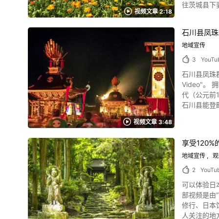
往茨城县下
典能有如此之多的人拜访
https://ww
视频文章 2:18
漂亮的大自然绝美景观可谓必赏之景。 另外
光名胜。 视频
石川县凤珠
下妻市的热闹活动 照片：大宝八幡宫 视频1:42起可观看到在茨城县下妻市大宝八幡宫9月举办的T
地域宣传
的人气火祭。 大
市烟花大会
3
YouTu
常常会回荡着代表下妻市夏季歌曲的“pap
石川县凤珠郡能
城县下妻市的极品美食。 要是前往下妻市观光旅行的话，可去公路休
Video
间来一碗当地的拉面也能成为美好的
代（公元前1
“Simonchan”而备受瞩目，是
石川县能登町的保留着历史和文化乡村生
果对茨城县下妻市感兴趣，就请前来观光旅行吧
年6月获得世界农业遗产认证。 世界农业遗产是联合国粮
_x_tr_sl=au
视频文章 3:48
个国家的57个地区获得认证。 光是在日本有11个地区获
能登町的观光指南 图片来源 :YouTube screenshot 将为您介绍保留着美丽日本原貌风光
享受120
Okunoto Tor
到珠洲方向约4
地域宣传
观
岸，有一个”幸福
2
YouTu
的产地，从动画的2:2
可以体验日
盛大的祭典活动
部视频是由“K
节"等，抬着神轿和巨型
修行、日本饮食文化、传统
把神轿摔到地上，再扔进河里，让神明净
人关注的地方。 大分县国东市文化、传统、自然并存的魅力，请透过这部视频细细品味。 在大分县国东市可
介绍石川县野登町的其他观光景点 照片：轮岛・朝市