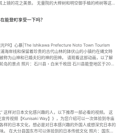
其上镜的花之美景。 无量院的大榉树和明空御手植的柊树等这些
艇等都请去体验一番如何？ 视频中所介绍的茨城县
要在能登町享受一下吗？
举办下妻祭、点灯、下妻
民文化会馆和市役所周边也会举办很多活动。 活动期间，耳边
Ishikawa Prefecture Noto Town Tourism
湾的内浦海岸线和保留着珍贵的古代山林的鉢伏山的小镇约在縄文時
婚夫妇的神的田神。 请观看这部动画，以了解
美丽绽放的丹参。 从2:05开始看到的恋路海
川县野登町是蓝莓和草莓
” 这样对日本文化感兴趣的人，以下推荐一部必看的视频。 这
。 从2:51开始介绍的是"袖切灯笼
东市观光宣传视频【Kunisaki Way】》，为您介绍可以一次体验到寺庙