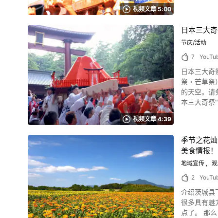
受日本文化的汤河原温泉的推荐
Nishio_Aich
视频文章 5:00
绍的活动为目的去汤河原看看怎么样？ 汤河原
办，2024年4月7日（星期日）举行。 从五
日本三大奇
祭。 温泉地特有的庆典"泼水庆典" "泼水节"是背着神轿，互相泼温泉水的温泉街特有的祭礼。可通过视频的0:27查看。 温泉街沿途准备了装有热水
的木桶和热水桶
节庆/活动
期六举行，2024年5月25日（星期
7
YouTu
宴"。萤火虫
日本三大奇祭之一山梨县富士吉田
河原温泉烟
祭・芒草祭） The Y
筒烟花高高
的天空。请务必期待看点40秒的视频。 什么
期:2024年7月2
本三大奇祭"的
季庆典「山寨庆典」 照片:汤河原站 汤河原温泉面向相模湾，三面环抱箱根外轮山、
祭"，由北口
丽而被称为四季彩之都
视频文章 4:39
行。包含了富士山登山客的安全和平
拂的汤河原
三大奇祭、日本十大火祭
到日本夏天的风物诗——夏天的节日。 2023
季节之花灿
定重要无形文化遗产。 原本的"吉田之火祭"不是浅间神社，而是诹访神社的
感受到日本四季的神奈川县汤河原温泉的
美食情报！
起篝火。 此后,富士信仰盛行,诹访神社被浅间神社吸收成为摄社。 火祭的起源传说有很多种。传说中，白色蛇神和神轿一起从上到下从上而下，浅间
河原梅林，
神社的祭神木花开耶公主
地域宣传
观
点,可以欣赏到绝景
screenshot 每年8月26日，诹访神社都会举办明神型神轿出轿的本殿祭。 此祭神仪式将有主管人和富士讲等100多人出席。 2尊大神轿与手持芒草玉
脚浴也很开
2
YouTu
串的宗人崇敬者们共同行
店"在当地的人气店吃午饭也不错。 神奈川县汤河
介绍茨城县下妻
米的100根大火炬点燃的"火炬点
从关东圈可
很多具有魅
开梦幻般的情景。 日本三大奇祭吉田之火庆典除了乘坐公交车和地铁外,周边还准备了临时停车场
还举行着以
点了。 那么，接下来
以建议您悠闲地访问。 日本三大奇祭"吉田之火庆典"总结 图片来源 :YouTube
制定计划怎么样？