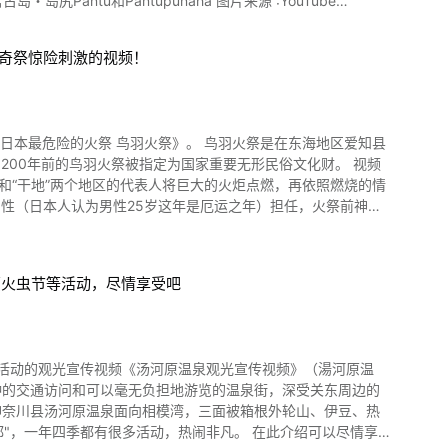
tu・Satupunaha或Pantu・Punaha。 往年都是在“旧历9
下奇祭惊险刺激的视频！
身上或房屋外围。 孩子看到Pantu之后往往会吓得嚎啕大哭、放
嚎啕大哭的孩子，到了1:21处还会看到初高中生四处窜逃的模
祭 鸟羽火祭》。 鸟羽火祭是在东海地区爱知县
00年前的鸟羽火祭被指定为国家重要无形民俗文化财。 视频
就能驱除恶灵，仿佛盖上无病无灾的印记，让人格外安心 猛一
。 然而近年来这个祭典却被人投诉会
男性（日本人认为男性25岁这年是厄运之年）担任，火祭前神男
要Pantu祭典一举办，无论男女老少，甚至是警察，都会跑过
此外，火祭当天神男还需要和奉仕者一起裸身入海，洗去身上的罪
个祭典的人应该都要一同共襄盛举，让这个传统能继续传承下去。
茅草摇下来。 爬上火炬上的木棍，将火焰摇落的样子可以在视
u的面具拍照留念。 听说这个面具的历史已经超过百年，是在宫古岛
萤火虫节等活动，尽情享受吧
知县西尾市的推荐景点 照片：
r】宫古岛市
acations.html
泉活动的观光宣传视频《汤河原温泉观光宣传视频》（湯河原温
兴趣的人，请务必观赏这部鸟羽火祭的视频。 鸟羽火祭当天设有摊
钟的交通访问和可以毫无负担地游览的温泉街，深受关东周边的
ripadvisor】鸟羽神明社
都有很多活动，热闹非凡。 在此介绍可以尽情享
oba_Shinmeisha_Temple-