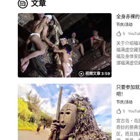
文章
全身赤裸的
节庆/活动
5
YouTu
关于介绍福岛
福满虚空藏菩萨圆藏寺所举办的
福及身体安康
谓福满虚空藏菩萨・圆藏寺的七日堂
空藏菩萨圆
视频文章 3:59
富有歴史的
当时其中一
只要参加就
珠。 弥生公主尽力而
吧！
年之中龙神最安分的
源 :YouTube screenshot 如今则作为每年1月7日的传统行
节庆/活动
安康与一年幸福的人也不少。 ※女性只
5
YouTu
回。 之后就
宫古岛・岛尻Pantu 此部视频《宫古岛・
会津柳津的众多民间工艺品 照片：会津柳津的民间工艺品“小红牛
奇妙的祭典里，带着面
分受到欢迎
区，而且独具
院内也有祭祀牛的神像，作为带