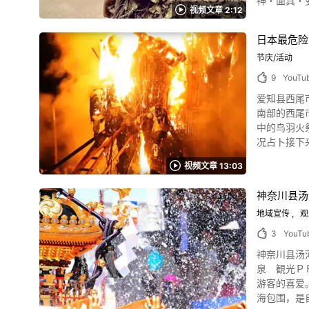
神・面具・变装的众神”
裸体朝圣。 每到每
视频文章 2:12
screenshot 宫古岛历史书《宫古岛庶民史》记载，Pantu一词由意指吃的“pan”和意指人的“pitu”结合而来的，用来指称妖魔鬼怪。 宫古岛岛尻每年
透过此视频
都会举办三次“
日本最危险
月吉日 ”，也就是在10月举行。 当地居民会从宫古岛岛尻
节庆/活动
神。 在0:06处可以看到Pantu
再现身。 
9
YouTu
声大叫，泥
爱知县西尾市"
样。 有时还会像1:27处
南部的西尾
如此奇妙的
中的鸟羽火祭是怎么样的活动？ 图片来源 :YouTube s
看，全村不管大
况占卜接下
弄脏环境，
需关在神社
来让Pan
视频文章 13:03
恶。 前一年的神男会
图片来源 :YouTube screenshot 来到宫古岛
者们会奔向
综合博物馆
神奈川县汤
频的1:23看到。 神男因身上的头巾和服装，以及从梯子上飞奔下来的样子被称为“猫”。 鸟羽火祭的烟如果很
的海岸被发现的，而且发现的当时还包
很大的话，该年
地域宣传
观
俗“岛尻Pantu”，大家看了感想如何？ 这
佐久岛 举办鸟羽火祭的爱知县西尾市有吉良温泉和西尾市盐田体验馆可以造访。 另外，有许多现代装置艺术的佐久岛也是很有人气的观光景点。 去
呢。 想要了解
3
YouTu
西尾市旅游时，也别忘了品尝当地有名
https://cn
神奈川县汤
“KATC
泉 観光Ｐ
贩和观众席，推荐到西尾市一游！ ◆鸟羽火祭会场“鸟羽
游客的喜爱。 因为
站下车，步行约1
海包围，是自
https://cn