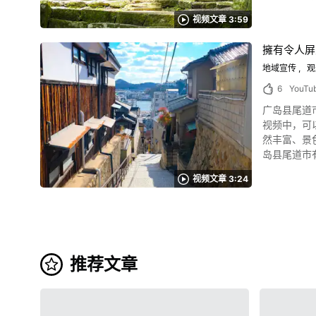
岛的两子寺 说到日本传统文化，大概脑中浮现的会是“茶道”、“花道”、“俳句”之类的吧！其实“佛教文化”也是日本的文化魅力之一哦！ 大分县国东市
富的原始山
视频文章 3:59
有许多可以体验坐禅修行的寺庙。 在寂静的山林里
美食的"轮
恼、心情感到低落的
公路"，经
擁有令人屏
受欢迎的修行道
館"、"禄刚
片：关青花鱼 大分县国东市由于面向濑户内海而盛产海鲜。 受太平洋的暖流和营养丰富的濑户内海海水影响，丰后水道捕捞的
地域宣传
观
等。 造访石川县野登町时，
实。 关竹荚鱼和银白带鱼等名牌鱼或青甘、青花鱼等都相当美味。 在丰后水道捕捞到的关竹荚鱼、?鱼做成的生鱼片都是极品。 名为樱王猪的国东市
全国有名的
6
YouTu
猪肉也很有
箱蟹的"加贺蟹米
广岛县尾道市的
荐您来一场大分县国东市的美食之旅吧！ 大分县
名的旅游城市之一
视频中，可
日本传统工艺
达。 此外海岸线的露营地是具特色且鲜为人知的住宿设施。 您可以享受充满野趣的星空露营唷。 石川县能登町介绍摘要 照片：石川县凤珠郡能登町
然丰富、景色优美的尾道地区
种名为七岛蔺的植物
恋路的弁天岛 石川县能登町地区是世界著名的日本旅游胜地。 这动画是以喜爱乡村生活的人的视点而拍摄的，它介绍了石川县
岛县尾道市
么艺术的人可以移到视频的2:13观赏。 总结
有找到您喜爱的场所吗？ 在石川县的能登町，您可以享受古老的历史
称寺、西乡寺正殿
祭”，或是在国见
资源，以及世界上罕见的砂滨车道。 可以以您喜
视频文章 3:24
往千光寺公园展望
国东市观光协
https://www
果要住在广
多这篇文章没有提到的资讯，千万不要错过！
町观光指南-能登
道市的坡路上
Kunisaki_Oi
港口城市而闻
观光活动也要确认 照片：尾道的烟火大会 广岛县尾道市周边有各种各样的活动，居民们团结一
Betche
推荐文章
尾道的祭祀、活动和历史
的话，可以
这也是很有名的