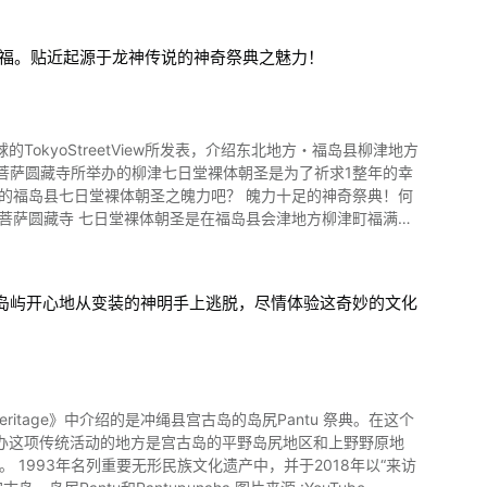
祈福。贴近起源于龙神传说的神奇祭典之魅力！
okyoStreetView所发表，介绍东北地方・福岛县柳津地方
体朝圣之魄力吧？ 魄力十足的神奇祭典！何
大虚空藏神之一。 其历史最早可追溯至大同2年（807年）。
其起源。 以前会津地方曾经盛行流行病，因此造成许多牺牲者。
止”的启示。 因此长老就向会津地方最美的弥生公主求取龙神之
南方岛屿开心地从变装的神明手上逃脱，尽情体验这奇妙的文化
片来
参观喊着“嘿咻！嘿咻！”替爬上麻绳的男性们鼓舞。 传承至
不论是在地县民，在国内外都广为流传。 福满虚空藏菩萨圆藏寺的
产。 1993年名列重要无形民族文化遗产中，并于2018年以“来访