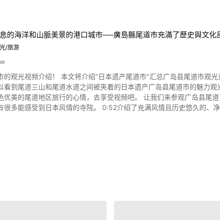
林是享受森林浴得好场所｡ 1908年建成的土藏建筑"能登的 鸟居酱油店
体验坐禅和举行护摩火供，在神圣的氛围弥漫下，神情都专注了起来。 现代人多少有心理上的烦
岛的朝市"，从看上去像军舰的高约28米的陡立的岩石，也被称为"军舰岛"
时候吧？这时不妨到国东市历史悠久的寺庙体验一下坐禅吧！ 曹洞宗的泉福寺、琉璃光寺、天台宗的文殊先寺、两子寺等都是很
过长时间的海浪侵蚀而造就的稀有洞穴"岩门 "，以及生息在能登半岛附近
息的海洋和山脈美景的港口城市──廣島縣尾道市充滿了歷史與文化
场。 视频的第0:33之处呈现的是泉福寺坐禅体验，想必会成为您日本之行中的宝贵体验。 大分县国
崎"、"九十九湾"、"真胁遺跡縄文館"、"石川县柳田星的观察馆满天星"、
鱼相当新鲜且肉质扎
光/旅游
一定也要来看看这些观光景点。 此外，造访石川县能登町时，绝不能错过当地的美食！ 使用大量新鲜海产的"能登丼"，
"金泽咖喱"，在蛋包饭放上炸鱼排的"夯动饭"，以及有美味汤头的"金泽黑
be
人气。 在没有压力的环境中成长的猪肉口感软嫩，非常适合做成日式炸猪排
饭"、健康御苑"白山百膳 "、当地产的甜点" 加贺圣代"等，都是值得您品尝的美味食物。 石川县能登
观光视频介绍！ 本文将介绍"日本遗产尾道市"汇总广岛县尾道市观光资讯的《Japan Her
国东市的日本传统工艺和艺术也相当兴盛 图片来源 :YouTube screenshot 在大分县国东市也能体验
，拥有丰富的温泉，拥有受欢迎的日式旅馆，如和仓温泉和灯之宿等。 金泽周边地区拥有许多高档城市酒店，从旅游景
以看到尾道三山和尾道水道之间被夹着的日本遗产广岛县尾道市的魅力观
和艺术。 名为涛音寮的地方是国东市手作职人和艺术家们交流场所。 此外，也是作
旅行的心情，去享受视频吧。 让我们来参观广岛县尾道市的历史悠久的寺院吧 照片：三位参拜神社的女性 中国地方广
。 七岛蔺是有350年历史、用来做成耐用的琉球塌塌米的材料。 这些纸板艺术美得让人不觉得是用纸箱做的吧！好奇到底是
能登町的各种景点。
有很多能感受到日本风情的寺院。 0:52介绍了充满风情且历史悠久的、
“大分县国东市”的介绍 在国东市可以体验到许多不同的日本文化。 参加国东市的特殊祭典“Kebesu火
，如典雅的日本传统文化的加贺百万石，由气候变化差异大的培育的渔业和农业
、千光寺的阿弥陀佛三尊像、持光寺的绢本着色普贤延命像也不容错过。 如果想欣赏尾道市的美丽景观，可以乘坐千光
乡土展示馆和伊美别宫社都能感受到日本的历史和文化。 想亲身体验的人务必来一趟国东市之旅！ 由“Kunis
爱的方式选择享受悠闲的时光，这里是"心灵之乡能登町"。 【官方网站】石川县能登町町役场主页
台。 从高台可以看到尾道市的风景、气候温和的岛波海道、远因岛和生口岛。 介绍广岛县尾道市的推荐景点 照
会”制作的《大分县国东市观光宣传视频【Kunisaki Way】》中，
-town-noto-lg-jp.translate.goog/www/normal_top.jsp?_x_tr_sch=http&_x_
岛县尾道市的话，推荐视频1:36介绍的复古饭店西山本馆。 让我们来看
 【Tripadvisor】大分县国东市 cn.tripadvisor.com/Tourism-g1023446-
半岛|石川县能登町观光门户网站 https://notocho.jp.c.ala.hp.transer
，有很多能享受当地美食的咖啡店。 视频2:08开始，还介绍了旧尾道银行总行和
ta_Prefecture_Kyushu-Vacations.html
名，自古以来就有很多旅人来往的历史。 从尾道的向岛町经过因岛大桥的话，可
致热闹起来。 特别是有着悠久历史的吉和太鼓舞、
r祭、住吉祭、尾道灯祭、尾道minato祭、尾道祇园祭、因岛水军祭、住吉花火
的人，欢迎去当地的尾道历史博物馆和美术馆。 广岛县尾道市观光视频总结 在视频上介绍的广岛县尾道市的观光路线上走
拍到能上传Instagram最美的照片哦。 广岛县尾道市的街道上，有很
。 也因此成为受欢迎的日本电影和连续剧的拍摄地，所以也很适合去拍摄地、圣地巡礼也不错。