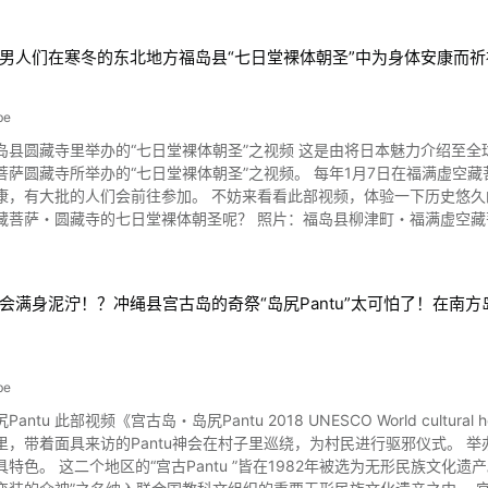
男人们在寒冬的东北地方福岛县“七日堂裸体朝圣”中为身体安康而
be
县圆藏寺里举办的“七日堂裸体朝圣”之视频 这是由将日本魅力介绍至全球的T
“七日堂裸体朝圣”之视频。 每年1月7日在福满虚空藏菩萨圆藏寺所举办的柳津七日堂裸体朝圣是为了祈求1整年的幸
，有大批的人们会前往参加。 不妨来看看此部视频，体验一下历史悠久的福岛县七日堂裸
裸体朝圣呢？ 照片：福岛县柳津町・福满虚空藏菩萨圆藏寺 七日堂裸体朝圣是在福岛县会津地方柳津町福满虚
藏寺所举办。 福满虚空藏菩萨圆藏寺的主要神明为福满虚空藏神，是日本三
福滿虛空藏菩萨圆藏寺之所以会举办七日堂裸体朝圣，据说有一种传说是
名长老在睡梦中，收到了“只要将龙神的宝照玉呈献给菩萨，流行病就会中
会满身泥泞！？冲绳县宫古岛的奇祭“岛尻Pantu”太可怕了！在
取得了龙神之珠并将其呈献给菩萨，不久流行病就此消弭。 可是栖息于只见川的龙神因此来抢回其龙神之珠。 因此就在传说一
1月7日里募集信徒，攀爬麻绳至大鳄口来避免龙神抢走龙神之珠。 透过七日堂裸体朝圣来祈求身体安康与1年的幸福 图
事来举行，共有来自全国各地约300人来此参观。 由于普通人也可参加，因此来祈求身体
能参观 七日堂裸体朝圣开始于敲响大钟。 一群仅穿着缠腰带的男性们朝菊光堂（本堂）而踏上113阶的石梯巡
be
如同当时的传说一般，登上大鳄口。 这部分可以在视频的0:03处，并可见到
岛尻Pantu 2018 UNESCO World cultural heritage》中介绍的是冲绳县宫古岛的岛尻Pantu 祭典。在这个
” 除了在此视频可看到的传统行事七日堂裸体朝圣，会津地方的各种民间工艺品也十
具来访的Pantu神会在村子里巡绕，为村民进行驱邪仪式。 举办这项传统活动的地方是宫古岛的平野岛尻地区和上野野原地
。 比如说“小红牛”与“开运抚牛”。 两者都是有助于幸运及开运的效果，
特色。 这二个地区的“宫古Pantu ”皆在1982年被选为无形民族文化遗
来幸运的牛而广为人知。 福岛县自古以来的传统行事“七日堂裸体朝圣”之介绍总结 从自古以来的传说而开始的七日堂