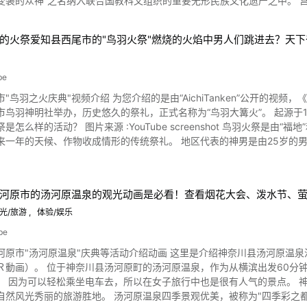
之名纳入联合国教科文组织的重要无形民族文化遗产之中。 宫古岛・岛尻Pantu和Pantupunaha 图片来源 :YouTube
年1月7日时，则会有许多人因祈求身体安康及全年幸福而到访。 自郡山前往的交通也十分方便，并且普通人也都可以参加，不妨
来体验一次看看七日堂裸体朝圣的魅力如何呢？
Satupunaha （祝福故乡） ”的活动，而Pantu祭是最后一次，故又称为Pan
的火祭爱知县西尾市的"鸟羽火祭"燃烧的火焰中男人们跳进去？天
地区中选出三位青年，分别装扮成貌似生剥鬼的老Pantu、中Pantu和青Pantu这三位变装
究竟是什么模样。 被选中的三个人身上会穿着用槟榔叶做成的蓑衣，全身上下用产井“ngmariga”里的泥巴涂满全身后
这座产井就在宫岛国小附近，Pantu出来之后，就会把身上的泥巴涂在人们
be
巴的臭味更是会在空气中弥漫数日，久久不散。 从视频的0:14处可以看到
鸟羽之火庆典"视频介绍 为您介绍的是由“AichiTanken”公开的视频，《日本最危险的火
那样，连警车也会难逃一劫，整辆车都被抹上泥巴。 与神明玩捉迷藏的宫古岛・岛尻Pantu 图片来源 :YouTube screenshot
市鸟羽神明社举办，历史悠久的祭礼，正式名称为“鸟羽大篝火”。 起源于12
祭典深受当地人的喜爱，并认为这是在和神明玩捉迷藏。只要抹上泥巴，
creenshot 鸟羽火祭是由“福地”和“干地”两个地区的代表人将巨大的火炬点燃，再依照燃烧的情
人或小孩像逃难似的在玩迷藏，但被抹上泥巴之后却又满脸笑容，不难看出这个祭典的精湛之处
来一年的天候、作物收成情形的传统祭礼。 地区代表的神男是由25岁的
甚至因此引起纷争，进而面临停办的危机。 其实不管是岛民还是观光客，只
，饮食和行动都有所限制，用水沐浴斋戒、洗涤心灵后准备进行火祭。 
tu抹把泥巴才甘愿。 这是岛上居民为求无病息灾的传统活动，而且认同这
协助操作火炬的木棍（ゆすり棒）并照顾该年的神男。 鸟羽火祭中神男会将五米高、两吨重的巨型火炬点燃。 接着神男和奉仕
参加岛尻Pantu时，大家可要做好被抹上泥巴的心理准备哦。 想要深入了解Pantu的人，不妨到宫古岛市
火焰取出神木和十二绳供奉在神明面前。 视频中盖着头巾的神男将燃烧的
参观。 在这里不仅可以了解Pantu和宫古岛的历史， 还可以戴上Pant
河原市的汤河原温泉的观光动画是必看！查看烟花大会、泼水节、
大，该年就被预测为多雨，竹子的爆破声
裹在槟榔叶里。 宫古岛・岛尻Pantu的介绍总结 图片来源 :YouTube screenshot 本文介绍了宫古岛的传统习
就被预测为多雷。 另外，据说用神事中使用的竹子做成的筷子吃饭，可以保持牙齿健康。 视频中的爱
光/旅游
体验/娱乐
个离岛特有的文化可是深受游客喜爱呢。 而且这个祭典还推出了T恤等周边商品，对振兴小镇经济贡献不少
一下宫古岛的文化吗？那么大家一定要来岛尻体验一下被抹上泥巴的新奇感受！ 【Tripadviso
be
的抹茶甜点。 鸟羽火祭的视频介绍总结 图片来源 :YouTube screenshot 鸟羽火祭曾被爱知县当地的媒体
.tripadvisor.com/Tourism-g680765-Miyakojima_Okinawa_Prefecture-V
河原市"汤河原温泉"庆典等活动介绍动画 这里是介绍神奈川县汤河原温
H”报道，地方资讯网站和观光杂志都曾介绍过。 对这样有震撼力的祭典感
Ｒ動画）。 位于神奈川县汤河原町的汤河原温泉，作为从横滨出发60分
神明社” 【地址】 〒444-0704 爱知县西尾市鸟羽町西迫89 【交通】名铁蒲郡线“三河鸟羽”
可以轻松乘坐电车去，所以在女子旅行中也是很有人气的景点。 神奈川县汤河原温泉面向相模湾，三面被箱根外轮山、伊豆、热
0分钟 【停车场】有 （故乡公园・鱼市场等约400个车位） 【电话号码】0563-62-2852 【T
然风光秀丽的旅游胜地。 汤河原温泉四季景观优美，被称为"四季彩之都"，一年四季
.tripadvisor.com/Attraction_Review-g1019652-d2005852-Reviews-T