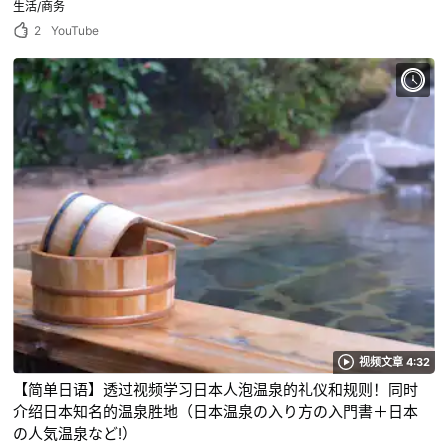
生活/商务
2
YouTube
视频文章 4:32
【简单日语】透过视频学习日本人泡温泉的礼仪和规则！同时
介绍日本知名的温泉胜地（日本温泉の入り方の入門書＋日本
の人気温泉など!）