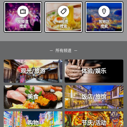
按频道
#标签
按地区
搜索
搜索
搜索
所有频道
观光/旅游
体验/娱乐
美食
饭店/旅馆
购物
节庆/活动