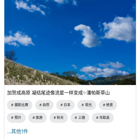
加贺成高原 凝结尾迹像流星一样变成✨潘帕斯草山
摄影比赛
自然
日本
观光
绝景
照片
旅游
秋天
上镜
鸟取县
…其他1件