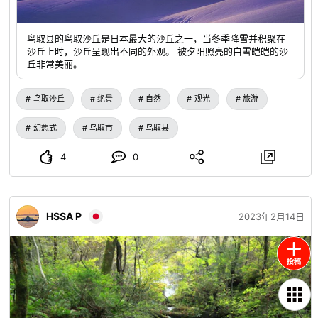
鸟取县的鸟取沙丘是日本最大的沙丘之一，当冬季降雪并积聚在
沙丘上时，沙丘呈现出不同的外观。 被夕阳照亮的白雪皑皑的沙
丘非常美丽。
鸟取沙丘
绝景
自然
观光
旅游
幻想式
鸟取市
鸟取县
4
0
HSSA P
2023年2月14日