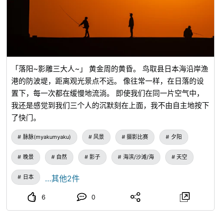
「落阳~影雕三大人~」 黄金周的黄昏。 鸟取县日本海沿岸渔
港的防波堤，距离观光景点不远。 像往常一样，在日落的设
置下，每一次都在缓慢地流淌。 即使我们在同一片空气中，
我还是感觉到我们三个人的沉默刻在上面，我不由自主地按下
了快门。
脉脉(myakumyaku)
风景
摄影比赛
夕阳
晚景
自然
影子
海滨/沙滩/海
天空
日本
…其他2件
6
0