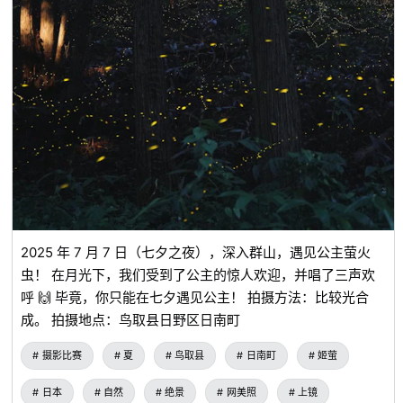
2025 年 7 月 7 日（七夕之夜），深入群山，遇见公主萤火
虫！ 在月光下，我们受到了公主的惊人欢迎，并唱了三声欢
呼 🙌 毕竟，你只能在七夕遇见公主！ 拍摄方法：比较光合
成。 拍摄地点：鸟取县日野区日南町
摄影比赛
夏
鸟取县
日南町
姬萤
日本
自然
绝景
网美照
上镜