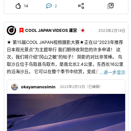
14
2
COOL JAPAN VIDEOS 運営
2023年2月14日
★ 第15届COOL JAPAN视频摄影大赛★正在以“2023年推荐
日本观光景点”为主题举行 我们期待收到您的许多申请！ 这
次，我们将介绍“冈山之敏”的帖子！ 阴影的对比非常棒。 鸟
取沙丘位于鸟取县鸟取市，是南北长2.4公里，东西长16公里
的沿海沙丘。 它可以在整个季节中欣赏，变成白银世界的绝
…
进一步显示
妙冬季风景是杰作。 还有很多只能在沙丘上体验的活动。 ◆
鸟取沙丘◆ 【地址】〒689-0105 2164-661 鸟取县鸟取市福
okayamanosimin
2023年2月12日（已编辑）
部町汤山 【交通】 巴士：从鸟取站巴士总站鸟取沙丘约20分
钟 开车：从鸟取IC约20分钟