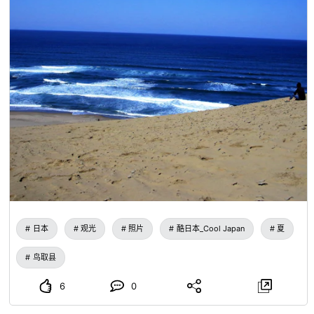
日本
观光
照片
酷日本_Cool Japan
夏
鸟取县
6
0