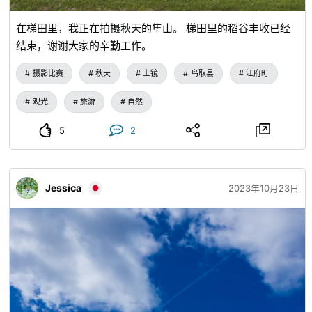
在梯田里，我正在拍摄秋天的隼山。 梯田里的稻谷丰收已经
结束，谢谢大家的辛勤工作。
摄影比赛
秋天
上镜
鸟取县
江府町
观光
旅游
自然
5
2
Jessica
2023年10月23日