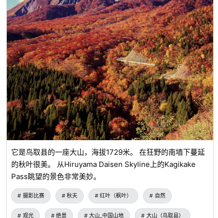
它是鸟取县的一座大山，海拔1729米。 在狂野的南墙下蔓延
的秋叶很美。 从Hiruyama Daisen Skyline上的Kagikake
Pass眺望的景色非常美妙。
摄影比赛
秋天
红叶（枫叶）
自然
观光
绝景
大山_中国山地
大山（鸟取县）