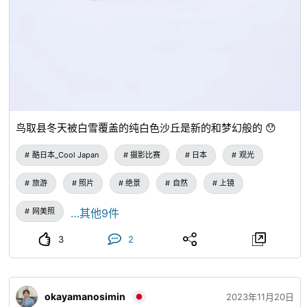
鸟取县冬天被白雪覆盖的纯白色沙丘是新的和梦幻般的 😯
酷日本_Cool Japan
摄影比赛
日本
观光
旅游
照片
绝景
自然
上镜
网美照
…其他9件
3
2
okayamanosimin
2023年11月20日