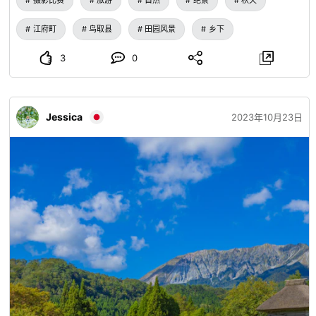
摄影比赛
旅游
自然
绝景
秋天
江府町
鸟取县
田园风景
乡下
3
0
Jessica
2023年10月23日