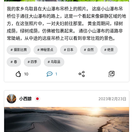
我的家乡鸟取县在大山瀑布吊桥上的照片。 这座小山瀑布吊
桥位于通往大山瀑布的路上，这是一个看起来像僻静区域的地
方，在这张照片中，一对夫妇前往那里。 黄金周期间，绿树
成荫，绿树成荫，仿佛被包裹起来。 通往小山瀑布的道路非
常陡峭，从中途的这座吊桥上可以看到非常壮观的景色。
摄影比赛
神秘景点
日本
自然
绝景
春
四季
鸟取县
10
1
小西諒
2023年2月23日