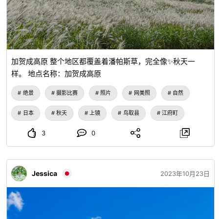
加贺成高原 整个地区都覆盖着潘帕斯草，完全像✨秋天一
样。 地点名称：加贺成高原
绝景
摄影比赛
照片
网美照
自然
日本
秋天
上镜
鸟取县
江府町
3
0
Jessica
2023年10月23日