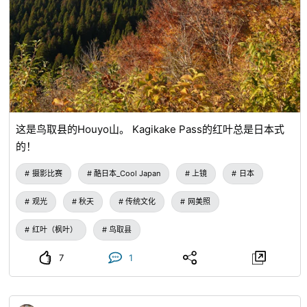
这是鸟取县的Houyo山。 Kagikake Pass的红叶总是日本式
的！
摄影比赛
酷日本_Cool Japan
上镜
日本
观光
秋天
传统文化
网美照
红叶（枫叶）
鸟取县
7
1