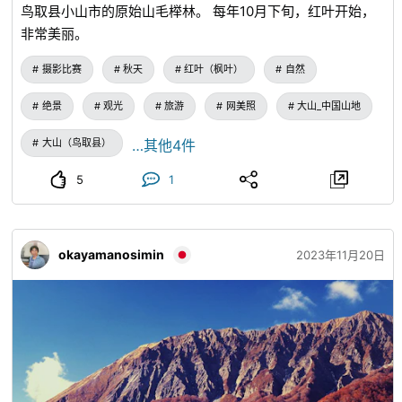
鸟取县小山市的原始山毛榉林。 每年10月下旬，红叶开始，
非常美丽。
摄影比赛
秋天
红叶（枫叶）
自然
绝景
观光
旅游
网美照
大山_中国山地
大山（鸟取县）
…其他4件
5
1
okayamanosimin
2023年11月20日