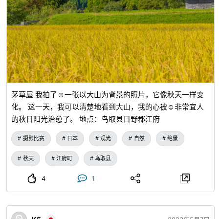
茅草屋 我拍了☺️一张以大山为背景的照片，它像秋天一样变
化。 这一天，我可以清楚地看到大山，我的心被☺️非常宜人
的秋日阳光治愈了。 地点：鸟取县日野郡江府
摄影比赛
日本
观光
自然
绝景
秋天
江府町
鸟取县
4
1