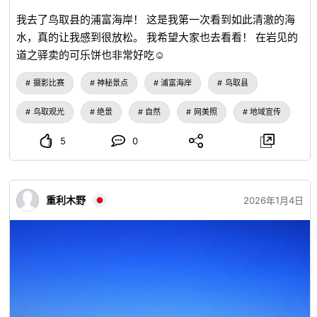
我去了鸟取县的浦富海岸！ 这是我第一次看到如此清澈的海
水，真的让我感到很放松。 我希望大家也去看看！ 在岩见的
道之驿卖的可乐饼也非常好吃☺️
摄影比赛
神秘景点
浦富海岸
鸟取县
鸟取观光
绝景
自然
网美照
地域宣传
5
0
重利木野
2026年1月4日