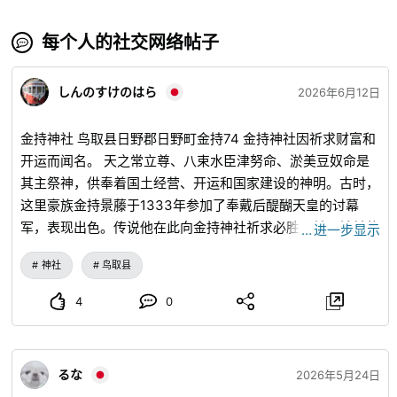
每个人的社交网络帖子
しんのすけのはら
2026年6月12日
金持神社 鸟取县日野郡日野町金持74 金持神社因祈求财富和
开运而闻名。 天之常立尊、八束水臣津努命、淤美豆奴命是
其主祭神，供奉着国土经营、开运和国家建设的神明。古时，
这里豪族金持景藤于1333年参加了奉戴后醍醐天皇的讨幕
军，表现出色。传说他在此向金持神社祈求必胜，并以神前的
…
进一步显示
帷帐作为军旗。
神社
鸟取县
4
0
るな
2026年5月24日