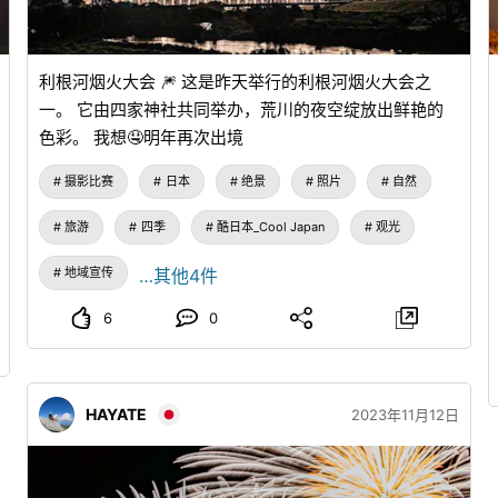
利根河烟火大会 🎆 这是昨天举行的利根河烟火大会之
一。 它由四家神社共同举办，荒川的夜空绽放出鲜艳的
色彩。 我想🤤明年再次出境
摄影比赛
日本
绝景
照片
自然
旅游
四季
酷日本_Cool Japan
观光
地域宣传
…其他4件
6
0
HAYATE
2023年11月12日