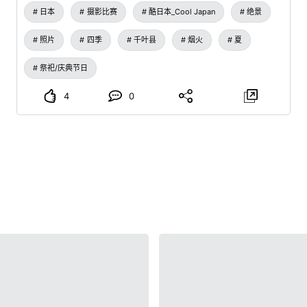
日本
摄影比赛
酷日本_Cool Japan
绝景
照片
四季
千叶县
烟火
夏
祭祀/庆典节日
4
0