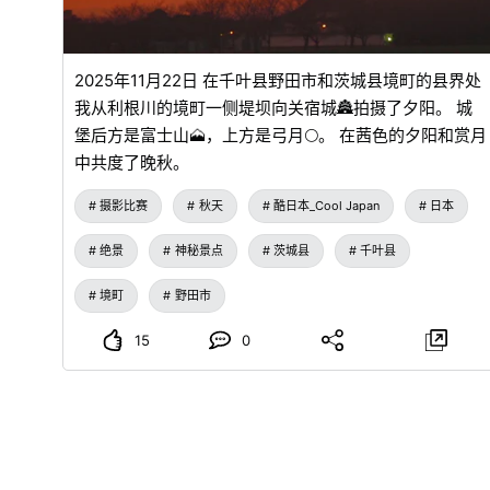
2025年11月22日 在千叶县野田市和茨城县境町的县界处
我从利根川的境町一侧堤坝向关宿城🏯拍摄了夕阳。 城
堡后方是富士山🗻，上方是弓月🌕。 在茜色的夕阳和赏月
中共度了晚秋。
摄影比赛
秋天
酷日本_Cool Japan
日本
绝景
神秘景点
茨城县
千叶县
境町
野田市
15
0