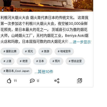
利根河大烟火大会 烟火是代表日本的传统文化。 这是我
第一次参加这个利根川大烟火大会，夜空被30,000朵鲜
花照亮，是日本最大的花之一。 茨城县引以为傲的烟花
大师，山崎烟火工厂，无村内烟花工业，Beniya Aoki烟
火店和玛歌，日本屈指可数的四大烟花大师，表演华丽，
…
进一步显示
我很感激和感激与城郭旅馆一起看到的风景诞生于日本。
摄影比赛
观光
旅游
地域宣传
上镜
绝景
日本
照片
想去这里
酷日本_Cool Japan
…其他10件
11
0