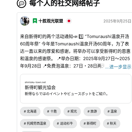
每个人的社交网络帖子
十胜观光联盟
2025年9月25日
来自新得町的两个活动通知📣 1️⃣ “Tomuraushi温泉开汤
60周年祭” 今年是Tomuraushi温泉开汤60周年，为了表
达一直以来的厚爱和感谢，将举办可以享受新得町的恩惠
和温泉的感谢祭。 📍举办日期：2025年9月27日～2025
年9月28日 📍免费泡温泉：27日・28日两天 12:15～
…
进一步显示
19:30 📍活动：28日一天 12:00～16:00 📍举办场所：
Tomuraushi温泉东大雪庄 9/27、9/28两天入浴费免费，
shintoku-town.net
新得町観光協会
28日还将举办“新得产蔬菜随便装”、“Tomuraushi产泽西
新得ならではのイベントやビュースポットをご紹介。
牛的摊位和商品贩卖”、“MAKICOM MINAMI迷你演唱会”
以及露天游戏、新得町怀旧照片展等众多活动。有当日往
返免费接送，请务必到秋天的Tomuraushi温泉来走一
北海道
十胜
观光
旅游
温泉
走。 📌当日往返免费接送（所需时间90分钟） 📍9/27 往
托姆劳西温泉
运动衫牛
新得町
秋天
程：新得站11：00出发 返程：温泉15：00出发 📍9/28