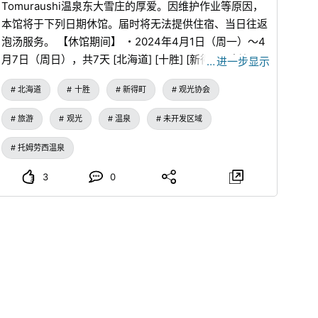
Tomuraushi温泉东大雪庄的厚爱。因维护作业等原因，
本馆将于下列日期休馆。届时将无法提供住宿、当日往返
泡汤服务。 【休馆期间】 ・2024年4月1日（周一）～4
月7日（周日），共7天 [北海道] [十胜] [新得町] [新得町
…
进一步显示
观光协会] [Tomuraushi温泉] [Tomuraushi温泉东大雪
北海道
十胜
新得町
观光协会
庄] [大雪山国立公园] [秘境] [秘汤] [独栋旅馆] [休馆日]
旅游
观光
温泉
未开发区域
托姆劳西温泉
3
0