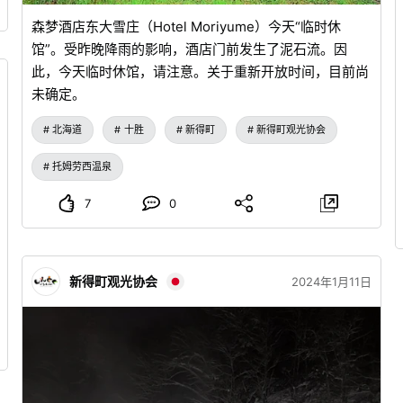
森梦酒店东大雪庄（Hotel Moriyume）今天“临时休
馆”。受昨晚降雨的影响，酒店门前发生了泥石流。因
此，今天临时休馆，请注意。关于重新开放时间，目前尚
未确定。
北海道
十胜
新得町
新得町观光协会
托姆劳西温泉
7
0
新得町观光协会
2024年1月11日