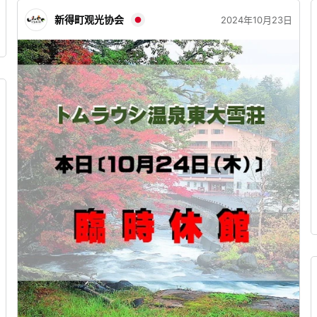
册，这似乎很罕见。 所以，在前往道之驿或观光协会窗
口时，请务必拿起它，看看，摸摸！ 恭候您的光临💁‍♀️ #
新得町观光协会
2024年10月23日
北海道 #新得町 #南富良野町 #鹿追町 #新得 #南富 #鹿追
#新得町观光协会 #南富良野町街区建设观光协会 #鹿追
町观光协会 #3町合同 #宣传册 #hokkaido
#hokkaidotrip #hokkaidotourism #tourism #shintoku
#minamihurano #shikaoi #welcomeshintoku
#discovershintoku