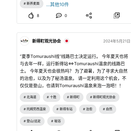
往程：新荞麦面节会场12：30出发 返程：温泉16：30出
新荞麦面
…其他10件
发 ※电话预约：Tomuraushi温泉东大雪庄 电话：0156-
65-3021 2️⃣“第22届新得新荞麦面节” 配合新得町特产荞
8
0
麦面的收获时期，每年9月最后一个星期日举办的新得最
大节日“新得新荞麦面节”将举办😊 📍举办日期：2025年9
月28日 10:00 - 14:00 📍举办场所：新得町保健福祉中心
新得町观光协会
2024年5月21日
“Nagomi”前停车场 新得新荞麦面节的真正乐趣是品尝到
“刚采摘”、“刚磨好”、“刚打好”、“刚煮好”的【4刚荞麦
“夏季Tomuraushi线”线路巴士决定运行。 今年夏天也将
面】🎵 这次，町内的荞麦面店和志愿者等8家店铺将出
与去年一样，运行新得站⇔Tomuraushi温泉的线路巴
店，各店将用引以为豪的汤汁和配料提供在大雪山山麓生
士。 今年夏天也会很热吗？ 为了避暑，为了寻求大自然
长的风味浓郁的“新荞麦面”！！ 除了荞麦面以外，还有丰
的治愈，以及为了秘汤温泉。 请一定利用这个机会，不
富的美食，除了“新得地鸡炭火烤肉”和“原木香菇烤肉”等
仅仅是登山，也请到Tomuraushi温泉来泡一泡吧！！
引以为豪的当地特产外，还可以品尝到荞麦面可丽饼和浓
郁的冰淇淋等甜点😍 此外，作为节日惯例的“一口荞麦面
北海道
十胜
新得町
新得町观光协会
大赛”时隔6年再次复活！！ 比赛项目分为【亲子组】和
托姆劳西温泉
新得车站
治愈
自然
【成人组】两种，需要2人1组报名。 2人1组，比赛在规
定时间内能吃多少碗荞麦面。 报名接待从节日当天的上
登山/远足
秘浴
午11点开始（30分钟左右）。 📞咨询处 新得新荞麦面节