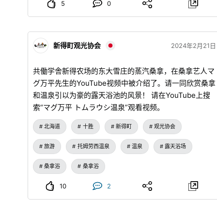
实行委员会事务局（新得町产业课） 电话：0156-64-
5
0
0525 ※当天，出店者会全力提供荞麦面，但是有可能荞
麦面会提前结束。 敬请谅解。
shintoku-town.net
...
新得町观光协会
2024年2月21日
共働学舎新得农场的东大雪庄的蒸汽桑拿，在桑拿艺人マ
グ万平先生的YouTube视频中被介绍了。请一同欣赏桑拿
和温泉引以为豪的露天浴池的风景！ 请在YouTube上搜
索“マグ万平 トムラウシ温泉”观看视频。
北海道
十胜
新得町
观光协会
旅游
托姆劳西温泉
温泉
露天浴场
桑拿浴
桑拿浴
10
2