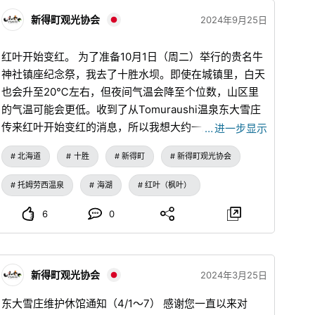
客，还是自驾游的游客，不使用汽车的移动方式，相信都
会充满情趣，成为美好的回忆。 不要事先安排行程，随
新得町观光协会
2024年9月25日
意地乘坐巴士，将身心交付给流逝的时间和风景，怎么
样？
红叶开始变红。 为了准备10月1日（周二）举行的贵名牛
神社镇座纪念祭，我去了十胜水坝。即使在城镇里，白天
也会升至20℃左右，但夜间气温会降至个位数，山区里
的气温可能会更低。收到了从Tomuraushi温泉东大雪庄
传来红叶开始变红的消息，所以我想大约一周左右就会有
…
进一步显示
很大的进展吧？往年的话，Tomuraushi温泉东大雪庄附
北海道
十胜
新得町
新得町观光协会
近预计在下月初是最佳观赏期，从十胜水坝到屈足湖附近
预计在月中旬是最佳观赏期，请务必前来观赏染红原始大
托姆劳西温泉
海湖
红叶（枫叶）
自然的红叶。
6
0
新得町观光协会
2024年3月25日
东大雪庄维护休馆通知（4/1～7） 感谢您一直以来对