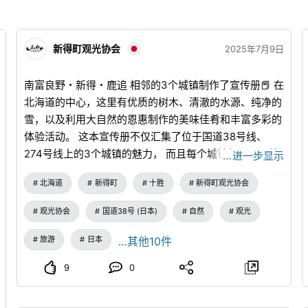
新得町观光协会
2025年7月9日
南富良野・新得・鹿追 相邻的3个城镇制作了宣传册📕 在
北海道的中心，这里有优质的树木、清澈的水源、纯净的
雪，以及利用大自然的恩惠制作的美味佳肴和丰富多彩的
体验活动。 这本宣传册不仅汇集了位于国道38号线、
274号线上的3个城镇的魅力， 而且每个城镇都用不同的
…
进一步显示
颜色区分，非常醒目， 扫描页面上的二维码，还可以获
北海道
新得町
十胜
新得町观光协会
取详细信息。 各3个城镇的颜色是…… 南富良野町ー「金
山湖摇曳的薰衣草🪻」 新得町ー「佐幌湖深邃闪耀的蓝
观光协会
国道38号 (日本)
自然
观光
色🫐」 鹿追町ー「然别湖透明的海蓝宝石💚」 整体采用
柔和的配色，纸张质地哑光而高雅，让人感受到对细节的
旅游
日本
…其他10件
追求。 在数字化不断发展的今天，逆潮流而行的纸质宣
9
0
传册，希望您能拿起它，翻开每一页。 （我个人也很想
让大家关注翻页的声音💡） 相邻城镇之间有共同的宣传