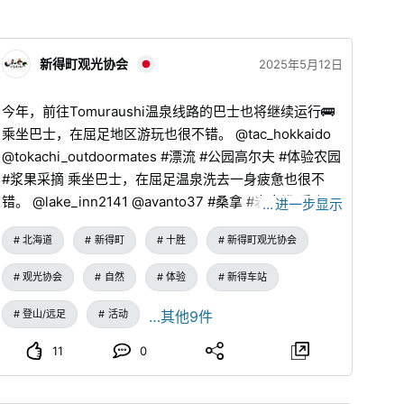
新得町观光协会
2025年5月12日
今年，前往Tomuraushi温泉线路的巴士也将继续运行🚌
乘坐巴士，在屈足地区游玩也很不错。 @tac_hokkaido
@tokachi_outdoormates #漂流 #公园高尔夫 #体验农园
#浆果采摘 乘坐巴士，在屈足温泉洗去一身疲惫也很不
错。 @lake_inn2141 @avanto37 #桑拿 #岩盘浴 乘坐巴
…
进一步显示
士，观看从岩松水坝放流的壮观景象，或是参观漂流活动
北海道
新得町
十胜
新得町观光协会
也很不错。 #十胜川 #岩松水坝 #漂流 乘坐巴士，在
Tomuraushi地区的『山之交流馆Tomura』的咖啡厅悠闲
观光协会
自然
体验
新得车站
度日也很不错。 @kamuimintara2000 #咖啡厅 乘坐巴
士，在Tomuraushi温泉让全身焕然一新也很不错。
登山/远足
活动
…其他9件
@higashitaisetsusou #Tomuraushi温泉 #秘汤 #温泉
11
0
乘坐巴士，作为登山的据点也很不错。
@higashitaisetsusou #露营地 无论是从远方而来的游