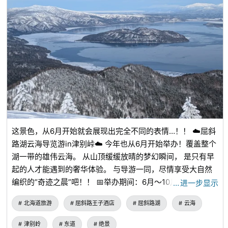
这景色，从6月开始就会展现出完全不同的表情…！！ ☁️屈斜
路湖云海导览游in津别峠☁️ 今年也从6月开始举办！覆盖整个
湖一带的雄伟云海。 从山顶缓缓放晴的梦幻瞬间， 是只有早
起的人才能遇到的奢华体验。 与导游一同，尽情享受大自然
编织的“奇迹之晨”吧！！ 📅举办期间：6月～10月 🚐酒店出发
…
进一步显示
的带导游旅游团 🌄为您介绍津别峠展望设施 今年夏天，来一
北海道旅游
屈斜路王子酒店
屈斜路湖
云海
次难忘的云海之旅吧！！
津别岭
东道
绝景