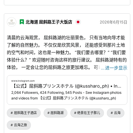
北海道 屈斜路王子大饭店
2026年6月15日
清晨的云海观赏， 屈斜路湖的壮丽景色， 只有当地向导才能
了解的自然魅力。 不仅仅是欣赏风景， 还能感受到那片土地
的空气和时间，这也是一种魅力。 “我们要去哪里？” “我们要
体验什么？” 欢迎随时咨询这样的旅行建议。 屈斜路湖特有的
体验， 一定会让您的屈斜路之旅更加难忘。 可以通过个人资
…
进一步显示
料链接进行预约。 📍屈斜路王子酒店
www.instagram.com
...
www.instagram.com
【公式】屈斜路プリンスホテル (@kussharo_ph) • Instagram photos and videos
2,064 Followers, 424 Following, 545 Posts - See Instagram photos
and videos from 【公式】屈斜路プリンスホテル (@kussharo_ph)
屈斜路王子酒店
屈斜路湖
绝景在王子那儿
云海
云海之旅