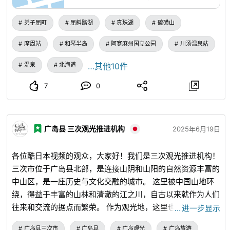
725m地点の「ハイランド小清水725」。こちらも屈斜路湖はもちろ
ん、はるか阿寒まで続く山並みの遠望が素晴らしい絶景ポイントで
す。 どちらも、夕陽の映える夕方の時間帯や早朝の雲海発生時の眺め
弟子屈町
屈斜路湖
真珠湖
硫磺山
は格別に美しく、特におすすめ。冬季も通行可能ですが、カーブや勾
配がきついため走行には注意が必要です。
摩周站
和琴半岛
阿寒麻州国立公园
川汤温泉站
温泉
北海道
…其他10件
7
0
广岛县 三次观光推进机构
2025年6月19日
各位酷日本视频的观众，大家好！我们是三次观光推进机构！
三次市位于广岛县北部，是连接山阴和山阳的自然资源丰富的
中山区，是一座历史与文化交融的城市。 这里被中国山地环
绕，得益于丰富的山林和清澈的江之川，自古以来就作为人们
往来和交流的据点而繁荣。 作为观光地，这里也充满了多样
…
进一步显示
的魅力，例如古代的神话和妖怪文化、传统技艺、葡萄酒和奶
广岛县三次市
广岛县
广岛观光
广岛旅游