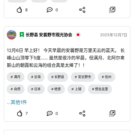
8
0
长野县 安昙野市观光协会
2025年12月7日
12月6日 早上好！ 今天早晨的安曇野是万里无云的蓝天。 长
峰山山顶零下5度…… 虽然是很冷的早晨，但满月、北阿尔卑
斯山的朝霞和云海的组合真是太棒了！！
满月
云海
长野县
安云野市
信州
自然
日本
绝景
上镜
想去这里
…其他1件
7
0