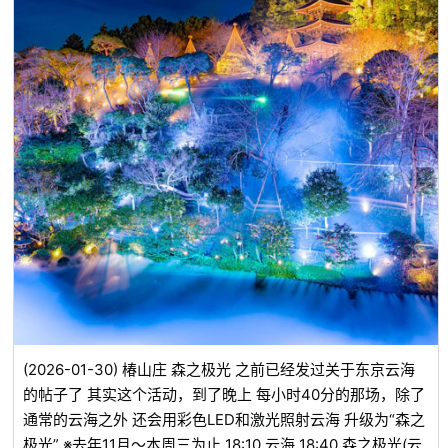
台】※第三张图片 想要欣赏广阔的云海就来这里! 如同天下绝
景，屈斜路湖大得无法完全装入取景器。这里是欣赏巨大云海
的最佳地点。 【藻琴峠展望台】※第四张图片 即使稍微睡晚
也能看到的云海! 这里的海拔仅次于津别峠，津别峠日出后，
从这里可以顺光拍摄。根据云的状况，可以看到云的流动和碰
撞的景象。 🚨准备工作要做好‼︎ 春秋等季节变换时，不仅早
晨会比想象中寒冷。请尽量准备保暖的衣物。若天气热，可以
脱掉衣物，但强风等情况可能会让您无法在现场停留。建议穿
着可以脱卸的重叠衣物，以便调节。 详情请查看弟子屈导
航。
(2026-01-30) 椿山庄 森之极光 之前已经发过关于东京云海
的帖子了 其实这个活动，到了晚上 每小时40分的那场，除了
通常的云海之外 还会用彩色LED和激光照射云海 升级为“森之
极光” ※去年11月～本周三为止 18:10 云海 18:40 森之极光(云