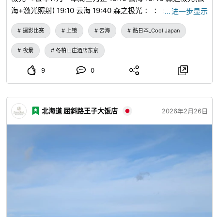
海+激光照射) 19:10 云海 19:40 森之极光 ： ： 就是这种感觉
…
进一步显示
不是“东京云海” 而是“森之极光” 这就是 2026年第一次人生不
摄影比赛
上镜
云海
酷日本_Cool Japan
留遗憾的挑战 即使是微风，雾气也会 大举向这边移动 或者向
意想不到的方向飘去 时刻都在改变它的表情 所以要多拍一
夜景
冬柏山庄酒店东京
些，然后从中挑选出感觉不错的 几张
9
0
北海道 屈斜路王子大饭店
2026年2月26日