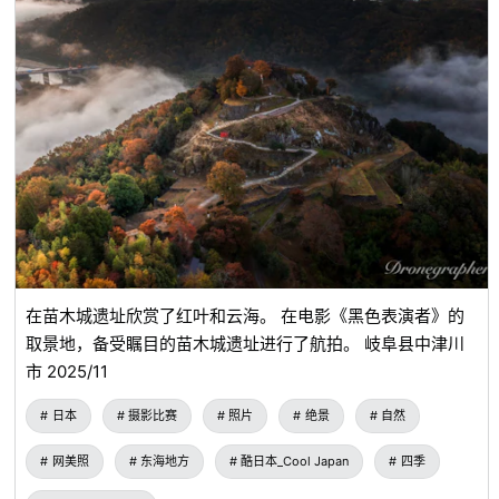
在苗木城遗址欣赏了红叶和云海。 在电影《黑色表演者》的
取景地，备受瞩目的苗木城遗址进行了航拍。 岐阜县中津川
市 2025/11
日本
摄影比赛
照片
绝景
自然
网美照
东海地方
酷日本_Cool Japan
四季