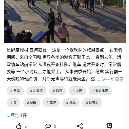
星野度假村 云海露台。 这是一个受欢迎的旅游景点， 在暑假
期间，来自全国和 世界各地的游客汇聚于此。 直到去年，滑
雪缆车站前常常 从深夜开始排队，缆车 运营开始时，常常需
要等 一个小时以上才能乘上。 从本赛季开始，缆车 实行前一
天傍晚的预约制， 几乎无需等待就能乘坐， 这大大方便了游
…
进一步显示
客。 不过，云海是自然现象， 所以实际上在黎明时分 前往现
日本
北海道
自然
上镜
摄影比赛
场才能知道情况。 因此，当看到云海时， 人们的感动会更加
强烈， 从缆车上下来的人们 纷纷发出惊叹声。 在这个露台
夏
朝霞
旅游
观光
网美照
上，海拔超过千米， 气温比平地低约6℃， 清晨会相当寒
冷， 所以穿得厚一点是必须的。
…其他4件
5
0