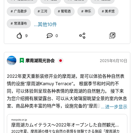
酪等特产，以及绝佳的风景名胜。 在自然与历史、现代艺
术、当地食材以及人们的生活和谐共存的三次市，请您远离都
广岛散步
江河
葡萄酒
神乐
美术馆
市的喧嚣，享受悠闲的旅程。 ◆前往广岛县三次市的交通方
式 广岛县三次市是从广岛市向北约90公里，驾车约1小时30
常清瀑布
…其他10件
分钟即可到达的交通便利的地区。 可以从中国高速公路的“三
9
0
次IC”或“三次东IC”前往，从广岛机场前来也只需约1小时。 如
果乘坐铁路，JR芸备线的“三次站”是主要的门户。 从广岛站
也有直达列车，可以一边欣赏风景如画的车窗景色一边旅行，
摩周湖观光协会
非常受欢迎。 此外，从广岛站和广岛巴士中心也有很多高速
2025年6月10日
巴士运行，非常方便。 三次市内还完善了租车和巴士的利
用，前往观光景点也很顺畅。 ◆关于广岛县三次市 广岛县三
2022年夏天重新装修开业的摩周湖，是可以体验各种自然表
次市位于广岛县北部，与岛根县接壤。 这里是被群山环绕的
情的设施“摩周湖Kamuy Terrace”。 根据季节和时间的不
盆地，江之川、马洗川、西城川等河流在市内流淌。 截至
同，可以体验到呈现各种表情的摩周湖的自然魅力。 接下来
2025年4月，人口约为47,000人。2004年与周边8个市町村
为您介绍拥有展望露台、可以从大玻璃窗眺望全景的室内休息
合并而诞生的广域市，面积在广岛县内也屈指可数。 农业和
室、商品种类丰富的特产等，设施完备的“摩周湖Kamuy
…
进一步显示
林业盛行，近年来也在大力发展活用当地资源的观光振兴，葡
Terrace”。
masyuko.or.jp
...
萄酒庄和直销店等与当地紧密结合的设施也很完善。 ◆广岛
masyuko.or.jp
摩周湖カムイテラス～2022年オープンした自然観光施設｜弟子屈を楽しむ｜弟子屈なび｜北海道弟子屈町
县三次市的历史介绍 广岛县三次的历史悠久，从神话时代起
2022年夏、摩周湖の様々な自然の表情を体験できる施設「摩周湖カ