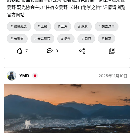
次市吉舍町安田 停车场：约100台 ◼︎冈田山 ※图片5・6 地
昙野 观光协会主办“住宿安昙野 长峰山绝景之旅” 详情请浏览
址：广岛县三次市上田町 停车场：约5台
官方网站
晨曦红光
上镜
云海
绝景
想去这里
长野县
安云野市
信州
自然
日本
7
0
YMD
2025年11月10日