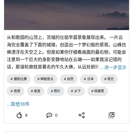
从和歌国的山顶上，茨城的壮丽早晨景象展现出来。 一片云
海完全覆盖了下面的城镇，创造出一个梦幻般的景观，山峰仿
佛漂浮在天空之上。但是如果你仔细看画面的最右侧，可能会
注意到一个巨大的身影安静地站在云端——如果我没记错的
话，那道轮廓就是著名的牛久大佛，从远处俯瞰着地平线。
…
进一步显示
这是一个隐藏的宝石。很少有人知道这个地方。看到它之后我
摄影比赛
神秘景点
自然
日本
观光
感到震惊。强烈推荐这个隐藏的宝石。
绝景
旅游
照片
乡下
网美照
…其他16件
9
0