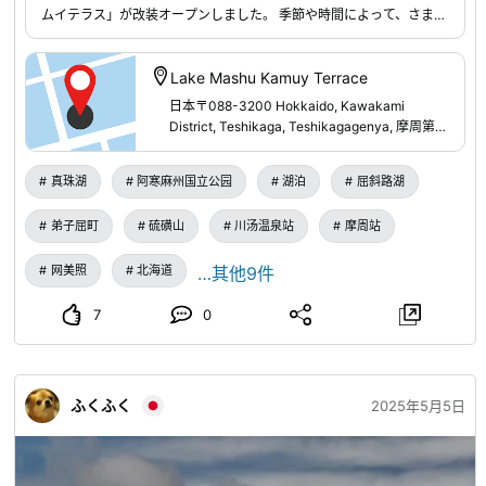
就出现了这个名字。 这里被认为是与出云神话相关的土地，
ムイテラス」が改装オープンしました。 季節や時間によって、さまざ
留下了许多神乐和传说。 战国时代，这里建造了三吉氏的居
まな表情を見せてくれる摩周湖。この折々の美しい風景を楽しめるよ
う展望テラスや、大判ガラスから大パノラマを眺めながらくつろげる
城比叡尾山城（之后将居城迁移至比熊山城），并作为城下町
室内ラウンジ、品揃え豊富なお土産コーナーなど、充実の施設です。
Lake Mashu Kamuy Terrace
而发展起来。 江户时代，这里作为石见银山街道的驿站，以
日本〒088-3200 Hokkaido, Kawakami
及川船运输的中转地，成为江之川水运的要冲，作为商业和交
District, Teshikaga, Teshikagagenya, 摩周第一
通的要地而热闹非凡。 ◆广岛县三次市的人气观光景点介绍
展望台
・三次妖怪博物馆（汤本豪一纪念 日本妖怪博物馆） 三次市
真珠湖
阿寒麻州国立公园
湖泊
屈斜路湖
引以为豪的妖怪博物馆，收藏并展示了妖怪研究的第一人汤本
豪一先生的收藏品。在学习从江户时代到现代的妖怪文化的同
弟子屈町
硫磺山
川汤温泉站
摩周站
时，还处处用心，通过AR和影像展示，让孩子到大人都能乐
网美照
北海道
…其他9件
在其中。 特别展和研讨会也会定期举办。 ・广岛三次葡萄酒
庄 是可以享受使用当地产葡萄酿造的葡萄酒的制造、销售和
7
0
试饮的综合设施。 还设有配备西日本最大级别的葡萄酒窖的
酒吧柜台。 除了参观葡萄酒工厂外，还设有餐厅、咖啡厅、
销售当地产品的直销店，深受家庭和情侣的欢迎。 每年黄金
ふくふく
2025年5月5日
周都会举办“三次葡萄酒节”，吸引来自县内外的大量游客。
广岛三次葡萄酒庄的葡萄酒，每年都在各种世界大赛上屡获殊
荣。 ・奥田元宋・小由女美术馆 是展示日本画家奥田元宋和