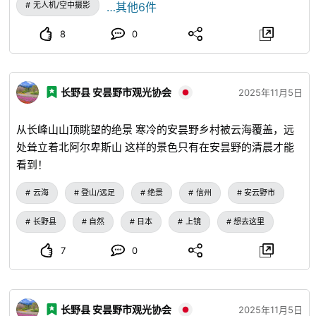
无人机/空中摄影
…其他6件
8
0
长野县 安昙野市观光协会
2025年11月5日
从长峰山山顶眺望的绝景 寒冷的安昙野乡村被云海覆盖，远
处耸立着北阿尔卑斯山 这样的景色只有在安昙野的清晨才能
看到！
云海
登山/远足
绝景
信州
安云野市
长野县
自然
日本
上镜
想去这里
7
0
长野县 安昙野市观光协会
2025年11月5日