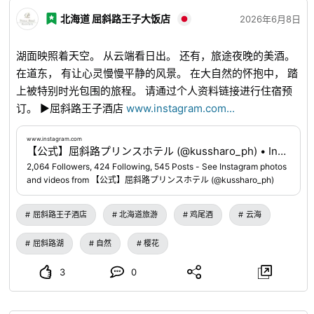
北海道 屈斜路王子大饭店
2026年6月8日
湖面映照着天空。 从云端看日出。 还有，旅途夜晚的美酒。
在道东， 有让心灵慢慢平静的风景。 在大自然的怀抱中， 踏
上被特别时光包围的旅程。 请通过个人资料链接进行住宿预
订。 ▶屈斜路王子酒店
www.instagram.com
...
www.instagram.com
【公式】屈斜路プリンスホテル (@kussharo_ph) • Instagram photos and videos
2,064 Followers, 424 Following, 545 Posts - See Instagram photos
and videos from 【公式】屈斜路プリンスホテル (@kussharo_ph)
屈斜路王子酒店
北海道旅游
鸡尾酒
云海
屈斜路湖
自然
樱花
3
0