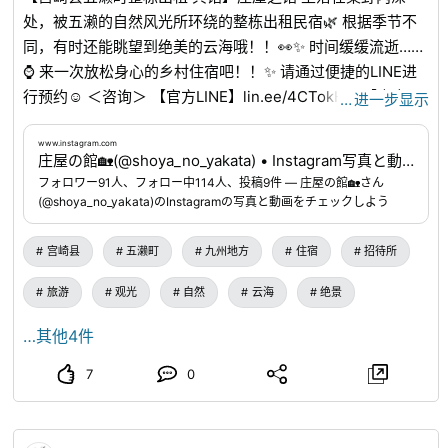
处，被五濑的自然风光所环绕的整栋出租民宿🌿 根据季节不
同，有时还能眺望到绝美的云海哦！！👀✨ 时间缓缓流逝……
⌚ 来一次放松身心的乡村住宿吧！！✨ 请通过便捷的LINE进
行预约☺ ＜咨询＞ 【官方LINE】lin.ee/4CTokHm 【官方
…
进一步显示
Instagram】
www.instagram.com
...
www.instagram.com
庄屋の館🏡(@shoya_no_yakata) • Instagram写真と動画
フォロワー91人、フォロー中114人、投稿9件 ― 庄屋の館🏡さん
(@shoya_no_yakata)のInstagramの写真と動画をチェックしよう
宫崎县
五濑町
九州地方
住宿
招待所
旅游
观光
自然
云海
绝景
…其他4件
7
0