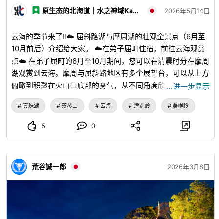
原生态的北海道｜水之神域Kamuy旅游区
2026年5月14日
云海的季节来了‼︎☁️ 屈斜路湖与摩周湖的壮观全景点（6月至
10月前后）介绍给大家。 ☁️在弟子屈町住宿，前往云海观赏
点☁️ 在弟子屈町的6月至10月期间，您可以在清晨时分在摩周
湖观赏到云海。摩周与屈斜路地区有多个展望台，可以从上方
俯瞰到积聚在火山口底部的雾气，从不同角度欣赏云海。
…
进一步显示
【摩周湖第一展望台（摩周湖神之露台）与第三展望台】 摩
真珠湖
藻琴山
云海
津别岭
美幌岭
周湖的水温全年相对较低，夏季温暖的气温和阳光会使湖面空
气升温，从而容易形成上升气流。因此，四周会被雾气笼罩，
5
0
形成“雾中的摩周湖”。摩周湖上形成“云海”的雾气是罕见的现
象。第三展望台在适合的季节和条件下，可以看到屈斜路火山
口与双重云海。运气好的话，您还可能看到流入摩周湖的幻影
荒谷誠一郎
2026年3月8日
瀑布雾气。 ※第一张图片 【津别峠展望台】※第二张图片 从
947米的展望台观看云海，令人震撼! 在日出时刻观赏神圣的
云海是最佳时机。这是让粉丝陶醉的景色。7月1日左
右/3:45，8月1日左右/4:15，9月1日左右/4:45 【美幌峠展望