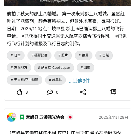
航拍了秋天的郡上八幡城。 第一次来到郡上八幡城。虽然红
叶过了鼎盛期，颜色有所褪去，但意外地有雾，氛围很好。
日期：2025/11 地点：岐阜县 郡上 ※已确认郡上八幡的飞行
申请。 ※已获得国土交通省无人航空器综合飞行许可。 ※已进
行飞行计划的通报及飞行日志的制作。
日本
摄影比赛
照片
绝景
自然
东海地方
酷日本_Cool Japan
四季
无人机/空中摄影
岐阜县
…其他3件
8
0
宫崎县 五濑观光协会
2025年11月28日
【宫崎县五濑町整栋出租 宾馆】庄屋之馆 坐落在桑野内深