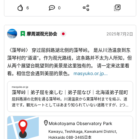
6
0
摩周湖观光协会
2025年7月2日
〈藻琴峠〉 穿过屈斜路湖北侧的藻琴峠。 是从川汤温泉到东
藻琴村的“道道”。作为观光路线，这条路并不太为人所知，但
从两个展望台眺望到的美景是这里独有的。 请一定来这里看
看。相信您会遇到美丽的景色。
masyuko.or.jp
...
masyuko.or.jp
藻琴峠｜弟子屈を楽しむ｜弟子屈なび｜北海道弟子屈町
屈斜路湖の北側を通る藻琴峠。川湯温泉から東藻琴村までを結ぶ、道
道です。観光ルートとしてはあまり知られていない道路ですが、2つ
の展望台からの美しい眺めはここならでは。 ひとつ目の展望台は、川
湯温泉に近い標高430m地点の「藻琴山展望駐車公園」。雄大な屈斜
路湖と、噴煙をあげる硫黄山などが眼前に広がり、大迫力です。道の
Mokotoyama Observatory Park
脇にあり、気軽に車を停めて美しいパノラマビューを楽しむことがで
Kawayu, Teshikaga, Kawakami District,
きます。 もうひとつの展望台は、藻琴山の登山基地ともなる標高
Hokkaido 088-3465日本