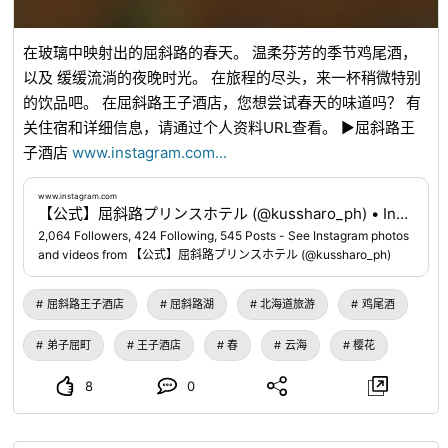
在玻璃中映射出的屈斜路的春天。 温柔芬芳的季节鸡尾酒，
以及 缓缓流淌的夜晚时光。 在旅程的尽头，来一杯稍微特别
的饮品吧。 在屈斜路王子酒店，您想尝试春天的味道吗？ 有
关住宿和详细信息，请通过个人资料URL查看。 ▶屈斜路王
子酒店
www.instagram.com
...
www.instagram.com
【公式】屈斜路プリンスホテル (@kussharo_ph) • Instagram photos and videos
2,064 Followers, 424 Following, 545 Posts - See Instagram photos
and videos from 【公式】屈斜路プリンスホテル (@kussharo_ph)
屈斜路王子酒店
屈斜路湖
北海道旅游
鸡尾酒
弟子屈町
王子酒店
春
云海
樱花
8
0