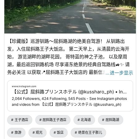
【珍藏版】巡游钏路～屈斜路湖的绝美自驾游！ 从钏路出
发，入住屈斜路王子大饭店。 第二天早上，从清晨的云海开
始， 游览湖畔的湖畔花园， 哥特蓝的神之子池， 以及摩周
湖，最后返回钏路机场 尽享道东绝景的经典自驾路线🚙✨ 请
务必关注 以获取📍屈斜路王子大饭店的 最新信息🌿
…
进一步显示
www.instagram.com
...
www.instagram.com
【公式】屈斜路プリンスホテル (@kussharo_ph) • Instagram photos and videos
2,064 Followers, 424 Following, 545 Posts - See Instagram photos
and videos from 【公式】屈斜路プリンスホテル (@kussharo_ph)
王子酒店
屈斜路王子酒店
北海道
屈斜路湖
旅游
观光
饭店
绝景在王子那儿