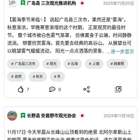
广岛县 三次观光推进机构
2025年11月20日
【雾海季节来临✨】 说起广岛县三次市，果然还是“雾海”。
秋意渐浓，早晚寒意渐增的这个时期， 正是观赏的最佳时
节。 整个城市被白色雾气笼罩， 仿佛置身于云端，时间静静
流淌。 想要欣赏雾海，首先要去经典的高谷山。 从展望台可
以眺望雾气缓缓流动， 阳光一点点洒落的景象。 根据日期的
…
进一步显示
不同，景色也会有所不同，这也是其魅力之一。 如果想在自
广岛县三次市
观光
云海
上镜
网美照
然中悠闲地观赏，那就去冈田山。 从山顶可以将雾气蔓延至
远方群山的景象尽收眼底， 宛如大海般平静的景色展现在眼
自然
秋天
冬
前。 而在登美志山， 雾海与山峦的对比令人印象深刻。 根据
当天的天气和光线， 会呈现出完全不同的景象。 雾海是只有
7
0
在气象条件适宜的早晨才会出现的特别景色。 正因如此，相
遇时的喜悦也格外强烈。 雾海消散大约需要2～4小时。 雾气
消散的风景也很美妙♪ 在寒冷的早晨，稍微早起一点去三次。
长野县 安昙野市观光协会
2025年11月16日
要不要在三次欣赏一下雾气营造的绝景呢？ ※照片为过去拍摄
◼︎高谷山（雾海展望台） ※图片1・2 地址：广岛县三次市粟屋
11月17日 今天早晨从长峰山山顶看到的绝景 北阿尔卑斯山上
町 停车场：约30台 ◼︎登美志山 ※图片3・4 地址：广岛县三
的朝霞 覆盖安昙野平的云海 想看这景色的话，请在清晨来安