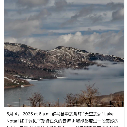
人偶作家奥田小由女夫妇作品的美术馆。 奥田元宋先生和奥
田小由女女士是日本首对获得文化勋章的夫妇。 馆内建筑本
身就是艺术作品，是美术爱好者不容错过的景点。 ・常清瀑
布 位于三次市作木町，是落差126米的美丽的三段瀑布。 被
四季各异的自然风光所环绕，是春季的新绿、夏季的凉爽、秋
季的红叶、冬季的冰瀑，一年四季都可享受的风景胜地。 也
被选为“日本瀑布百选”，是只需到访就能净化心灵的治愈场
所。 ・高谷山（雾海展望台） 是可以一览象征三次市的风景
“雾海”的海拔490米的展望景点。 10月〜12月的清晨，在昼
夜温差大的日子里出现的梦幻般的云海，仿佛置身于另一个世
界。 朝霞和雾交织而成的风景，深受摄影爱好者的喜爱。 ◆
广岛县三次市的道之驿介绍 三次市有作为到访游客的休息场
所而备受欢迎的道之驿“道之驿 梦乐园布野”。 在“梦乐园布
野”销售当地的新鲜蔬菜、水果、加工品，在餐饮店可以品尝
到活用时令食材的当地料理。 ◆广岛县三次市的温泉 三次市
有“君田温泉森之泉”。 这里以重曹泉，能让肌肤变得光滑的
5月 4， 2025 at 6 a.m. 群马县中之条町 “天空之湖” Lake
“美人汤”而闻名。 此外，作为可以住宿、用餐、购物的大型
Notari 终于遇见了期待已久的云海 ♪ 我能够度过一段美妙的
设施，吸引了众多游客。 ◆广岛县三次市的传统文化・工艺