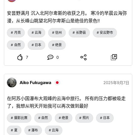
安昙野满月 沉入北阿尔卑斯的收获之月。 寒冷的早晨云海弥
漫，从长峰山眺望北阿尔卑斯山是绝佳的景色!!
月亮
云海
信州
长野县
安云野市
自然
日本
绝景
7
0
Aiko Fukugawa
2025年9月7日
在阿苏小国瀑布大观峰的云海中旅行。 所有的压力都被吸走
了，我想从明天开始我可以再次做到最好
摄影比赛
自然
绝景
照片
日本
夏
瀑布
云海