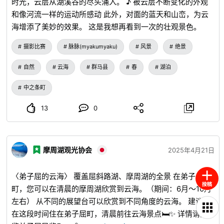
时光，云层从湖溪谷的尽头涌入。 ♪ 被云层不断变化的外观
・神乐 说起三次市的传统文化象征，那就是“神乐”。 自古以
和像河流一样的运动所感动 此外，对面的蓝天和山峦，为云
来传承下来的这种传统技艺，每个地区都有不同的节目和服
海增添了美妙的效果。 这是我想再看到一次的壮观景色。
装、演出，是当地祭祀和活动中不可或缺的存在。 ・三次の
鹈饲 三次の鹈饲（鸬鹚捕鱼）拥有450年以上的历史和传
摄影比赛
脉脉(myakumyaku)
风景
绝景
统，是全国只有11个地方才能体验到的珍贵文化。 被指定为
“广岛县无形民俗文化遗产”，并荣获广岛县教育奖励奖的三次
自然
云海
群马县
春
湖泊
の鹈饲，最大的特点是鸬鹚船和游览船并排行驶的独特的捕鱼
中之条町
方法。 夏夜，乘坐游览船在近距离观看鸬鹚捕鱼，仿佛回到
了过去，可以感受到非同寻常的世界。 在黄昏的河面上摇曳
13
0
的篝火营造出梦幻般的氛围，可以度过难忘的时光。 ◆广岛
县三次市的特产美食介绍 在三次市，扎根着活用当地丰富自
然的饮食文化。 其中最具代表性的是“三次葡萄酒”。 在三次
摩周湖观光协会
2025年4月21日
市内的葡萄酒庄酿造的高品质葡萄酒，有红、白、桃红等丰富
的种类，在国内外的大赛上也获得了很高的评价。 此外，使
〈弟子屈的云海〉 覆盖屈斜路湖、摩周湖的全景 在弟子屈
用江之川的香鱼制作的“香鱼料理”也是名产之一。 可以品尝
町，您可以在清晨的摩周湖欣赏到云海。（期间：6月～10月
到烤香鱼、香鱼甘露煮、香鱼汤汁酱油。 活用当地食材的加
左右） 从不同的展望台可以欣赏到不同角度的云海。 建议您
工品也很丰富，非常适合作为伴手礼。 ◆广岛县三次市的活
在这段时间住在弟子屈町，清晨前往云海景点🛏️✨ 详情请阅
动・祭典介绍 在三次市，全年都会举办充满地域特色的活动