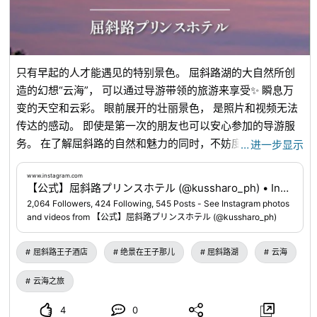
只有早起的人才能遇见的特别景色。 屈斜路湖的大自然所创
造的幻想“云海”， 可以通过导游带领的旅游来享受✨ 瞬息万
变的天空和云彩。 眼前展开的壮丽景色， 是照片和视频无法
传达的感动。 即使是第一次的朋友也可以安心参加的导游服
务。 在了解屈斜路的自然和魅力的同时，不妨度过一个特别
…
进一步显示
的早晨。 请尽情享受这段难忘的旅行体验。 可以通过个人资
料的链接进行预约。 📍屈斜路王子酒店
www.instagram.com
【公式】屈斜路プリンスホテル (@kussharo_ph) • Instagram photos and videos
www.instagram.com
...
2,064 Followers, 424 Following, 545 Posts - See Instagram photos
and videos from 【公式】屈斜路プリンスホテル (@kussharo_ph)
屈斜路王子酒店
绝景在王子那儿
屈斜路湖
云海
云海之旅
4
0