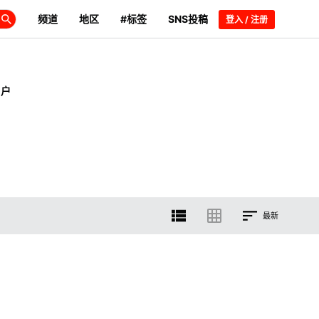
频道
地区
#标签
SNS投稿
登入 / 注册
用户
最新