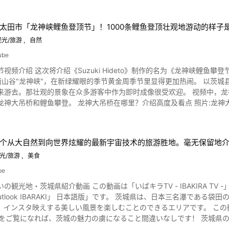
太田市「龙神峡鲤鱼登顶节」！1000条鲤鱼登顶壮观地游动的样子
光/旅游
自然
ube
频介绍 这次将介绍《Suzuki Hideto》制作的名为《龙神峡鲤鱼攀登节》（竜神
峡"，在新绿耀眼的季节黄金周季节里显得更加热闹。 以茨城县常陆太田市的龙神大吊桥为中心，龙神峡一带约有1000条鲤鱼
来游去。那壮观的景象在众多游客中作为即时成像很受欢迎。 视频中，
在哪里？介绍高度及看点 照片:龙神大吊桥·木精钟 龙神峡位于茨城县常陆太田市、奥久慈县立自然
峡的龙神川而建成的龙神坝上架设的是龙神大吊桥。 桥长375米，是日本最大的步行者专用桥。除了可以欣赏到周围的景色之
的3处"窥视窗"看到最大高度为100米的惊险刺激的景色。 越过龙神大吊桥的对岸有象征物"木精的钟"，设有爱情、希望、幸
。特别是爱情钟需要两个人按下按钮,所以恋人之间很有人气。 如果能一起做的话,两人的
个从大自然到向世界炫耀的最新宇宙技术的旅游胜地。毫无保留地
有回响在龙神峡的美丽的卡里翁声音。 "龙神峡鲤鱼攀登节"是什么时候开始的？解说其历史 照片:茨城县常陆太田市·龙神
神大吊桥为中心，装饰着约1000条鲤鱼攀登，可以
光/旅游
美食
龙神峡鲤鱼攀登节始于平成元年（1989年）。据说，龙神大吊桥建设开始时，在龙神坝上空的右岸和左岸
be
节。 现在是吸引3万名以上游客的一大活动。有265辆停车空间的停车场在8点30分前也拥挤不堪。虽然乘
動画は「いばキラTV - IBAKIRA TV -」が制作した茨城県のプロモーション動画「【改訂版】茨城県
或地铁等大众交通工具可能会更好。 受新型冠状病毒感染症扩散的影响,连续两年中断举办,但2022年4月29日~ 5月15
KI」 日本語版」です。 茨城県は、日本三名瀑である袋田の滝や、日本百名山である筑波山、日本第2位の広さである湖の
。 往年黄金周期间举办,2024年的"龙神峡鲤鱼攀登节"详情请登录官方网站或龙神大吊桥官方Instagram查
映えする美しい風景を楽しむことのできるエリアです。 この動画では観光地や産業、グルメ等、茨城県の魅力を紹介してい
鱼攀缘节"之外，每个季节都会举行活动。从8月上旬到中旬,1000个风铃
い県です。 都心から県庁所在地である茨城県水戸市には、常磐線で70分。 水戸市の観光名所である偕楽園