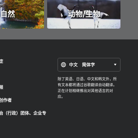
自然
动物/生物
症
中文 简体字
除了英语、日语、中文和韩文外，所
有文本都将通过谷歌翻译自动翻译。
频
正在计划相继推出对其他语言的对
应。
创作者
治（行政）团体、企业专