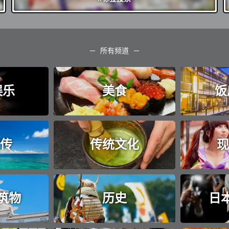
所有频道
娱乐
美食
饭
传
传统文化
现
筑物
历史
日