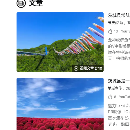
文章
茨城县常陆
节庆/活动
观
10
YouT
龙神峡鲤鱼节视
的V字形美丽山谷"龙神
旗在空中游
天上拍摄的龙神大吊桥和鲤鱼攀登。 龙神大吊桥
公园。在拦住流经龙神
视频文章 2:10
外，还可以从桥上设置
福三种佳丽英
茨城县是一
然丰富的美丽山和溪谷，还
大吊桥的鲤鱼攀登 龙神峡特别热闹是在4月下旬至5月中旬举办的"龙神峡鲤鱼攀登节"期间，以龙
地域宣传
观
看到在龙神峡一带天空游泳的鲤鱼攀登。 
8
YouTu
铺设了钢丝绳，并在那里安装了鲤鱼攀登
魅力いっぱいの観光地・茨城県紹介動画 この
车来访很方便,但乘坐公交车
PR映像「Outlook IBARA
日、2023年4月29日~ 5月14日举行了
霞ヶ浦など、インスタ
看。 期间除了野菜等物产集市外，还预定进行摄影比赛。而且一般成人320日元、儿童210日元的渡桥费,儿童节中学生以下的儿童免费。 在龙神
ます。 動画をご覧になれば、茨城の魅力の虜になること間違いなしです！ 茨城県の魅力とは 茨城県は人口およそ300万人で、日本ならではの四
峡，除了"鲤
季折々の季節を一年中楽しめる美し