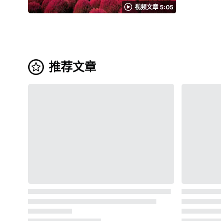
和秋天的味觉的物产
视频文章 5:05
は、梅の見頃になると、多くの
种多样！ 照片:龙神峡蹦极 以鲤鱼旗节而广为人知的龙神峡，作为户外休闲娱乐场所也很受欢迎。 被称为"日本最高的蹦极"的龙神吊桥桥蹦极。100
り、茨城港・鹿島港や茨城
米高的蹦极在全世界也很
文化に出会えます。 工業・農業・畜産業・グルメ・宇宙開発など様々な分野で日本
皮艇的家庭也能享受,
数が日本一！ 写真：メロン 茨城県は野菜や果物の生産が盛んで、栗、米、白菜、レンコンなどの茨城の野菜や果物は東京都
座位上，可以
ります。 とりわけメロンの生産数は日本一！通常品種よりも果実が大きいことで有名な「イバラキング」は、上品な甘みがあり人気を博していま
望台眺望龙神峡广阔的
す。 このメロンは動画内の1:40過ぎに紹介されており、動画からも美味しさが伝わってきます。 メロン以外にも秋には栗、梨狩りなどが楽しむ
推荐文章
坝湖"龙神湖"上的龙神吊桥可以看到云海
ことができるので、四季
上的赤岩瞭
で、グルメや観光の後は
肯定能拍到照片吧。 第二停车场还有徒步路线入口,在新绿和枫叶季节感受大自然的空气
もあります。 茨城の冬のグルメの定番は、あんこう料理。 大洗海岸で毎年行われている「あんこうの吊るし切り」は、ニュ
鱼旗是壮观的一句话
ほど、冬の名物イベントとなっています
大吊桥附近还有袋田温
YouTub
す。 茨城県のご当地グルメと言ったら「水戸ちゃあしゅうバーガー」「笠間いなり寿司」「はまぐりめし」「日本酒」などがあります。 茨城観
光の際には是非味わってみたいですね。 
に、研究開発の拠点でもあります。 つくばエク
ターをはじめ、
もいる世界有数の日本の研究学園都市で
ン・新日鉄
ています。 スポーツ分野でも注目される茨城県 グルメや観光、研究開発で注目されている茨城県。 さらには、スポーツの分野でも注目されてい
るのです。 Jリーグの強豪、鹿島アントラーズは、日本最古である鹿島神宮にちなんで名付けられていて、茨城県民に愛されています。 加えて
2019年は茨城国体が開催されました。 
め 他にも、四季折々のお花が楽しめる国営ひたち海浜公園等、茨城の魅力的な観光名所やグルメは盛りだくさん。 茨城では豊かな自然を活かし