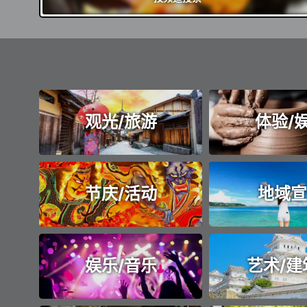
观光/旅游
体验/
节庆/活动
地域宣
娱乐/音乐
艺术/建