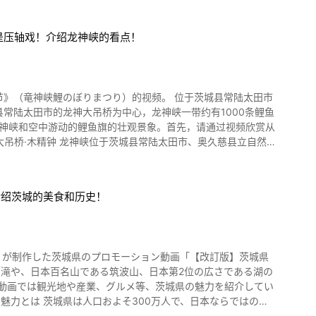
是压轴戏！介绍龙神峡的看点！
峡鯉のぼりまつり）的视频。 位于茨城县常陆太田市
龙神峡和空中游动的鲤鱼旗的壮观景象。首先，请通过视频欣赏从
愿望可能会实现。 龙神大吊桥的最大看点是自
介绍茨城的美食和历史！
并排的"风铃节",11月上旬到下旬,还举行了可以享受图章拉力赛