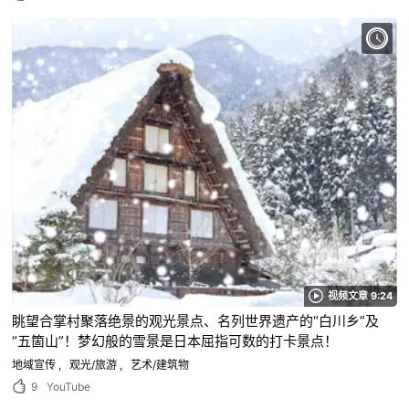
视频文章 9:24
眺望合掌村聚落绝景的观光景点、名列世界遗产的“白川乡”及
“五箇山”！梦幻般的雪景是日本屈指可数的打卡景点！
地域宣传
观光/旅游
艺术/建筑物
9
YouTube