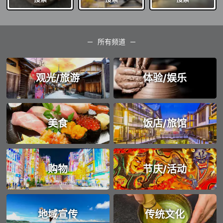
所有频道
观光/旅游
体验/娱乐
美食
饭店/旅馆
购物
节庆/活动
地域宣传
传统文化