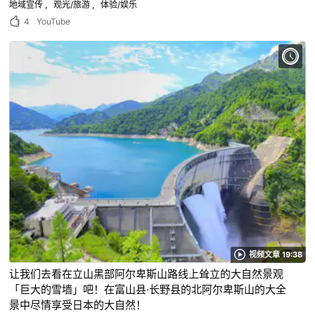
地域宣传
观光/旅游
体验/娱乐
4
YouTube
视频文章 19:38
让我们去看在立山黑部阿尔卑斯山路线上耸立的大自然景观
「巨大的雪墙」吧！在富山县·长野县的北阿尔卑斯山的大全
景中尽情享受日本的大自然！