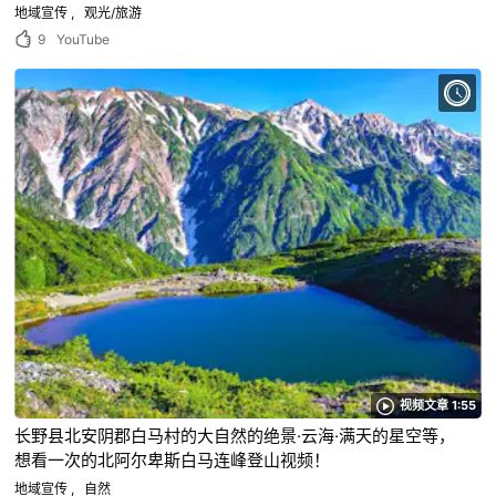
地域宣传
观光/旅游
9
YouTube
视频文章 1:55
长野县北安阴郡白马村的大自然的绝景·云海·满天的星空等，
想看一次的北阿尔卑斯白马连峰登山视频！
地域宣传
自然