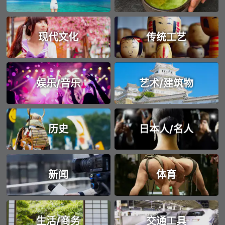
现代文化
传统工艺
娱乐/音乐
艺术/建筑物
历史
日本人/名人
新闻
体育
生活/商务
交通工具