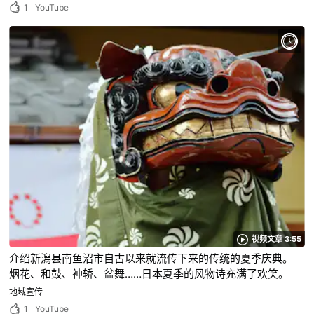
1
YouTube
视频文章 3:55
介绍新潟县南鱼沼市自古以来就流传下来的传统的夏季庆典。
烟花、和鼓、神轿、盆舞……日本夏季的风物诗充满了欢笑。
地域宣传
1
YouTube