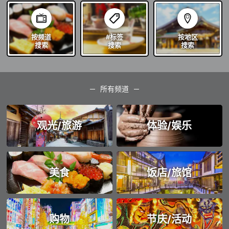
按频道
#标签
按地区
搜索
搜索
搜索
所有频道
观光/旅游
体验/娱乐
美食
饭店/旅馆
购物
节庆/活动