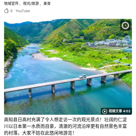
地域宣传
观光/旅游
美食
9
YouTube
视频文章 4:02
高知县日高村充满了令人想走访一次的观光景点！壮阔的仁淀
川以日本第一水质而自豪，清澈的河流沿岸更有自然景色丰富
的村落，大家不妨在此悠闲地游览！