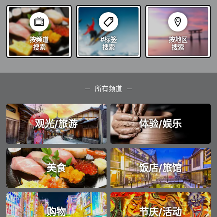
按频道
#标签
按地区
搜索
搜索
搜索
所有频道
观光/旅游
体验/娱乐
美食
饭店/旅馆
购物
节庆/活动