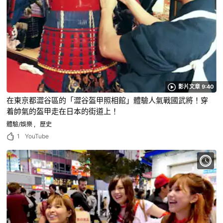
影片文章 9:40
在東京都澀谷區的「澀谷盔甲照相館」體驗人氣戰國武將！穿
着帥氣的盔甲走在日本的街道上！
體驗/娛樂
歷史
1
YouTube