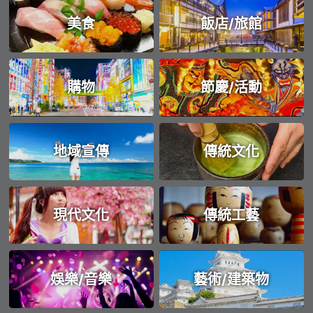
美食
飯店/旅館
購物
節慶/活動
地域宣傳
傳統文化
現代文化
傳統工藝
娛樂/音樂
藝術/建築物