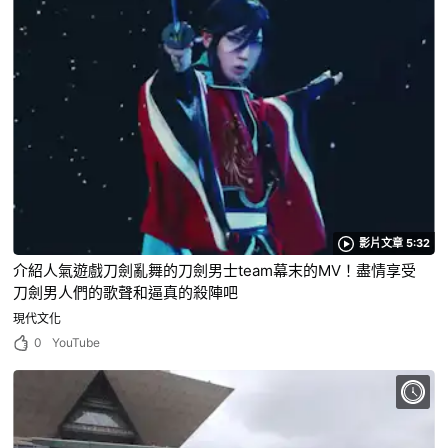
影片文章 5:32
介紹人氣遊戲刀劍亂舞的刀劍男士team幕末的MV！盡情享受
刀劍男人們的歌聲和逼真的殺陣吧
現代文化
0
YouTube