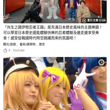
影片文章 11:56
「共生之國伊勢忍者王國」是充滿日本歷史風味的主題樂園！
可以學習日本歷史還能體驗快樂的忍者體驗及邊走邊享受美
食！感受從戰國時代時空跳躍而來的氛圍吧！
觀光/旅遊
藝術/建築物
歷史
4
YouTube