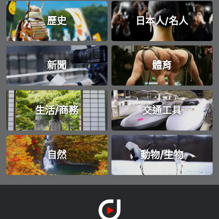
歷史
日本人/名人
新聞
體育
生活/商務
交通工具
自然
動物/生物