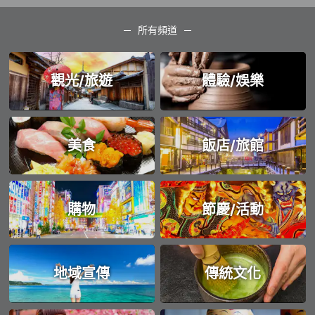
所有頻道
觀光/旅遊
體驗/娛樂
美食
飯店/旅館
購物
節慶/活動
地域宣傳
傳統文化