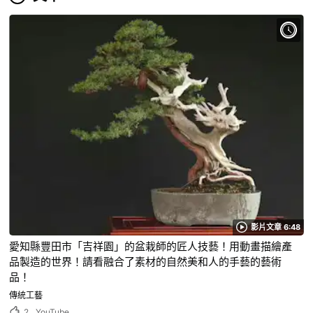
影片文章 6:48
愛知縣豐田市「吉祥園」的盆栽師的匠人技藝！用動畫描繪產
品製造的世界！請看融合了素材的自然美和人的手藝的藝術
品！
傳統工藝
2
YouTube