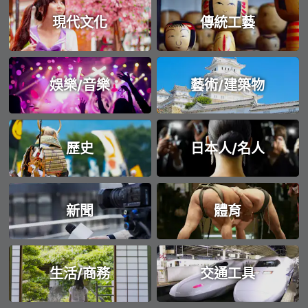
現代文化
傳統工藝
娛樂/音樂
藝術/建築物
歷史
日本人/名人
新聞
體育
生活/商務
交通工具