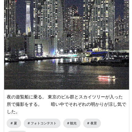
夜の遊覧船に乗る。 東京のビル群とスカイツリーが入った
所で撮影をする。 暗い中でそれぞれの明かりが涼し気で
した。
夏
フォトコンテスト
観光
夜景