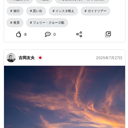
上）：4,500円、小人（4歳～小学生）：4,000円 【💰当日
旅行
思い出
インスタ映え
ガイドツアー
受付（受付現金のみ）】 大人（中学生以上）：5,000円、小
人（4歳～小学生）：4,500円 🔍詳細・申し込みは「ミャク
夜景
フェリー・クルーズ船
ミャク号で行く 夢洲ライトアップ＆堺工場夜景クルーズ」
で検索！ 🔗 URL_MASK_0_END
8
0
吉岡友央
2025年7月27日