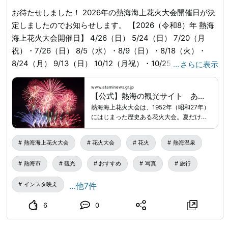
お待たせしました！ 2026年の熱海海上花火大会開催日が決
定しましたのでお知らせします。 【2026（令和8）年 熱海
海上花火大会開催日】 4/26（日） 5/24（日） 7/20（月
祝）・7/26（日） 8/5（水）・8/9（日）・8/18（火）・
8/24（月） 9/13（日） 10/12（月祝）・10/25（日）
…
さらに表示
11/8（日）・11/23（月祝） 12/6（日）・12/25（金） 時間
／20:20～20:40 （7月8月のみ20:15～20:40） 会場／熱海
www.ataminews.gr.jp
【公式】熱海の観光サイト あたみニュース
湾 ※雨天決行 ※上記日程・時間は2025年10/27現在の情報で
熱海海上花火大会は、1952年（昭和27年）
す。 下記ページで必ず最新情報をご確認ください。
にはじまった歴史ある花火大会。夏だけで
URL_MASK_0_END
はなく年間を通して10回以上も開催されて
いる熱海名物です。会場である熱海湾は三
熱海海上花火大会
花火大会
花火
熱海温泉
面を山に囲まれた「すり鉢」状の地形のた
め、海で上げる花火の音が反響し、大きな
熱海市
観光
おすすめ
写真
旅行
スタジアムのような音響効果があります。
花火業者さんも絶賛の花火打上会場なので
インスタ映え
…他7件
す！夜空に広がる花火や、水面に映る花
火、そして、フィナーレを飾る「大空中ナ
イアガラ」の美しさは、瞬きを忘れるほ
6
0
ど。大迫力の「熱海海上花火大会」をぜひ
体感してください！ ※開催当日の正午よ