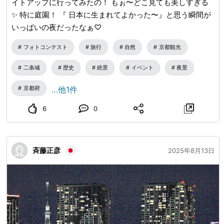
イトアップに行ってみたの！ もぉ〜どこ見ても美しすぎる
✨️ 特に庭園！ 『 日本に生まれてよかった〜』と思う瞬間が
いっぱいの夜だったなぁ♡
フォトコンテスト
旅行
自然
京都観光
二条城
歴史
絶景
イベント
夜景
京都府
…他1件
6
0
斉藤正彦
2025年8月13日