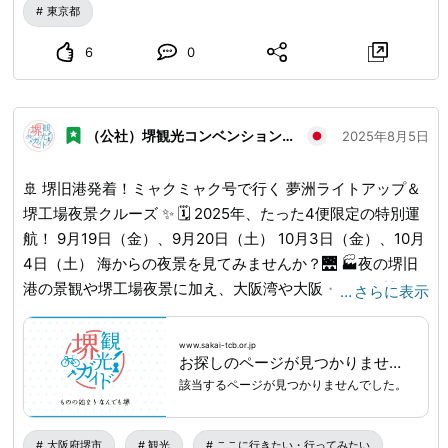
東京都
6
0
（公社）堺観光コンベンション協会
2025年8月5日
🚢 堺旧港発着！ミャクミャク号で行く 夢洲ライトアップ＆
堺工場夜景クルーズ ✨ 🗓️ 2025年、たった4便限定の特別運
航！ 9月19日（金）、9月20日（土） 10月3日（金）、10月
4日（土） 海からの夜景を見てみませんか？🌉 🏭夜の堺旧
港の景観や堺工場夜景に加え、大阪湾や大阪・関西万博の会
…
さらに表示
場となっている夢洲のライトアップを海からお楽しみいただ
く約90分のクルーズ体験です🤩 ⚓️行程 17：45 📍堺旧港仮
www.sakai-tcb.or.jp
お探しのページが見つかりません｜堺観光ガイド
設浮桟橋集合・乗船 18：00 出航🛥️ 夜景遊覧クルーズ（約
該当するページが見つかりませんでした。
90分） 大阪・関西万博会場ライトアップ遠望～堺工場夜景
🎇 19：30 堺旧港仮設浮桟橋帰着後、下船・解散👋 🎟️乗船
料金 【💻事前予約（WEB予約のみ）】 大人（中学生以
大阪府堺市
観光
ここに行きたい・行ってみたい