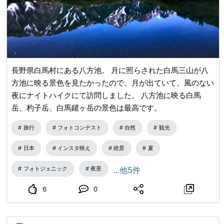
長野県白馬村にある八方池。 月に照らされた白馬三山が八
方池に映る景色を見たかったので、月が出ていて、風のない
夜にナイトハイクにて訪問しました。 八方池に映る白馬
岳、杓子岳、白馬鑓ヶ岳の景色は最高です。
旅行
フォトコンテスト
自然
観光
日本
インスタ映え
絶景
夏
フォトジェニック
夜景
…他5件
6
0