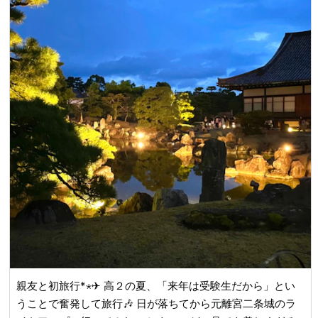
親友と初旅行*⋆✈︎ 高２の夏、「来年は受験生だから」とい
うことで奮発して旅行🎶 日が落ちてから元離宮二条城のラ