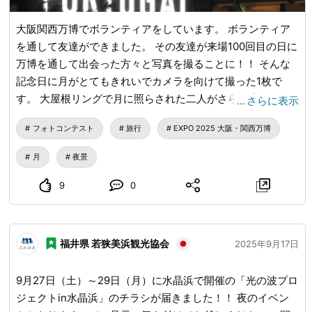
大阪関西万博でボランティアをしています。 ボランティア
を通して友達ができました。 その友達が来場100回目の日に
万博を通して出会った方々と写真を撮ることに！！ そんな
記念日に月がとてもきれいでカメラを向けて撮った1枚で
す。 大屋根リングで月に照らされた二人がさらに素敵で記
…
さらに表示
念すべき日にこんな写真が撮れたことも嬉しかったです
フォトコンテスト
旅行
EXPO 2025 大阪・関西万博
が・・・ 万博を通してたくさんの方々と出会い、行くたび
に旅行している気分で楽しい日々を過ごすことができまし
月
夜景
た。 素敵な出会いに感謝です。 万博ありがとう(#^.^#)
9
0
福井県 若狭美浜観光協会
2025年9月17日
9月27日（土）～29日（月）に水晶浜で開催の「光の波プロ
ジェクトin水晶浜」のチラシが届きました！！ 夜のイベン