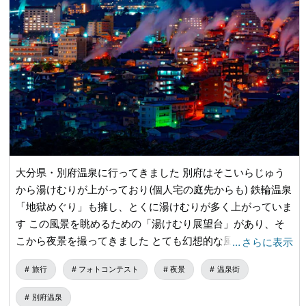
大分県・別府温泉に行ってきました 別府はそこいらじゅう
から湯けむりが上がっており(個人宅の庭先からも) 鉄輪温泉
「地獄めぐり」も擁し、とくに湯けむりが多く上がっていま
す この風景を眺めるための「湯けむり展望台」があり、そ
こから夜景を撮ってきました とても幻想的な風景を目にす
…
さらに表示
ることができました この日は台風22号、23号が日本をかす
旅行
フォトコンテスト
夜景
温泉街
めていった期間で、東京からの旅行を中止せざるを得ないか
というギリギリの日程でした
別府温泉