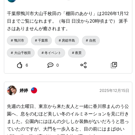
千葉県鴨川市大山千枚田の「棚田のあかり」は2026年1月12
日までご覧になれます。（毎日 日没から20時頃まで） 派手
さはありませんが癒されます。
鴨川市
千葉県
房総半島
自然
大山千枚田
冬イベント
夜景
6
0
婷婷
2025年12月15日
先週の土曜日、東京から来た友人と一緒に香川県まんのう公
園へ、息をのむほど美しい冬のイルミネーションを見に行き
ました。公園内にはほんの少ししか装飾がないだろうと思っ
ていたのですが、大門を一歩入ると、目の前にはまばゆい