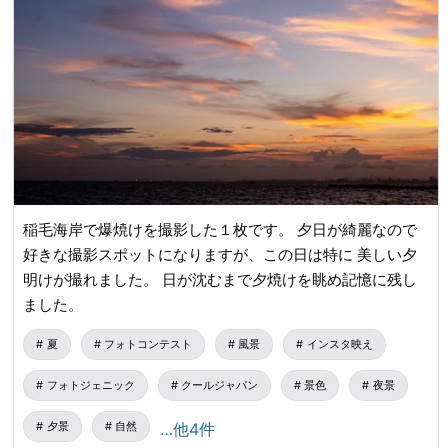
稲毛海岸で爆焼けを撮影した１枚です。 夕日が綺麗なので
好きな撮影スポットになりますが、この日は特に 美しい夕
明けが撮れました。 日が沈むまで夕焼けを眺め記憶に残し
ました。
夏
フォトコンテスト
風景
インスタ映え
フォトジェニック
クールジャパン
景色
夜景
夕景
自然
…他4件