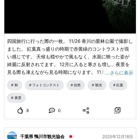
四国旅行に行った際の一枚。 11/26 香川の栗林公園で撮影し
ました。 紅葉真っ盛りの時期で赤黄緑のコントラストが良
い感じです。 天候も穏やかで風もなく、水面に映った姿が
綺麗に反射されてます。 12月に入ると寒さも増し、夜景を
見る際も凍えながら見る時期になります。 11月ラストにな
…
さらに表示
んとも言えないいい気温で紅葉を眺め、本格的な冬が訪れる
秋
フォトコンテスト
自然
観光
紅葉
前に写真撮影を楽しみました。
夜景
8
0
千葉県 鴨川市観光協会
2025年12月18日