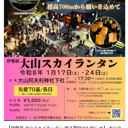
した 庭園内は 「三脚許可エリア以外は1脚のみOK」 という
ルールなので1脚でそぞろ撮りながら 三脚エリアに辿りつい
たところでセットアップして撮る、 という流れでした 庭園
の池はほぼ波が立っておらず、リフレクションを撮れました
が。。 とにかく東屋という東屋に人がギューギュー詰めで
(;'∀') 拡大して観なくともわかるくらい風情台無し状態でし
たｗｗ でもキレイはキレイでしたよ(●´ω｀●)
【伊勢原 大山スカイランタン 申込開始のお知らせ】 大山の