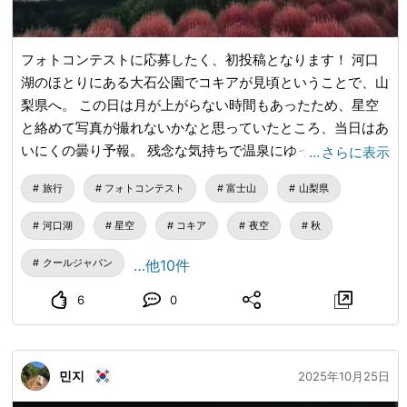
フォトコンテストに応募したく、初投稿となります！ 河口
湖のほとりにある大石公園でコキアが見頃ということで、山
梨県へ。 この日は月が上がらない時間もあったため、星空
と絡めて写真が撮れないかなと思っていたところ、当日はあ
いにくの曇り予報。 残念な気持ちで温泉にゆっくり入った
…
さらに表示
あと、ふと外に出て空を見上げたところなんと晴れ間が！
旅行
フォトコンテスト
富士山
山梨県
焦る気持ちを抑えて車で大石公園へ向かい、撮影ができた一
枚です。 富士山にかかる笠雲や町明かりが反射した雲、気
河口湖
星空
コキア
夜空
秋
持ちのいい星空との対比がいい雰囲気を出してくれており、
結果的に季節ならではの景色と、偶然が重なったとてもお気
クールジャパン
…他10件
に入りの一枚になりました。
6
0
민지
2025年10月25日