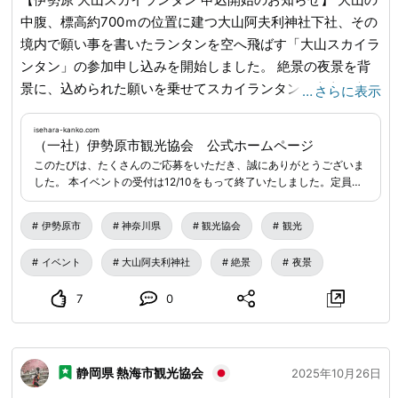
中腹、標高約700ｍの位置に建つ大山阿夫利神社下社、その
境内で願い事を書いたランタンを空へ飛ばす「大山スカイラ
ンタン」の参加申し込みを開始しました。 絶景の夜景を背
景に、込められた願いを乗せてスカイランタンが大山の空に
…
さらに表示
浮かび上がり、幻想的な光景が広がります。 この冬、幻想
的なひとときをぜひ体験してみませんか？ ◇開催日時 令和
isehara-kanko.com
（一社）伊勢原市観光協会 公式ホームページ
8年1月17日(土)・24日(土) ◇打上 17:30予定 ◇場所 大山阿
このたびは、たくさんのご応募をいただき、誠にありがとうございま
夫利神社下社境内 お申込み方法・締め切りなど、詳細につ
した。 本イベントの受付は12/10をもって終了いたしました。定員を
いては観光協会公式ページをご覧ください。
isehara-
大幅に上回るご応募がございましたため、キャンセル待ちを含め、現
在すべての受付を停止しております。現在両日とも満員ですが、キャ
kanko.com
...
伊勢原市
神奈川県
観光協会
観光
ンセル待ちの受付を行っています標高700mから願いを込めて！大山
の中腹、標高約700ｍの位置に建つ大山阿夫利神社下社、その境内で
イベント
大山阿夫利神社
絶景
夜景
スカイランタンを飛ばします。参加者各々が願い
7
0
静岡県 熱海市観光協会
2025年10月26日