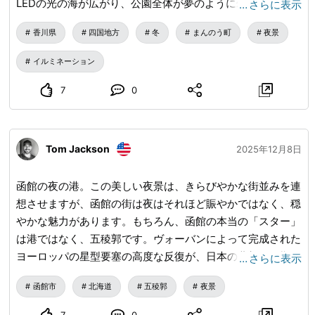
LEDの光の海が広がり、公園全体が夢のように幻想的に彩ら
…
さらに表示
れていました。今回のイルミネーションには、なんと65万
香川県
四国地方
冬
まんのう町
夜景
個もの電球が使われているそうで、その規模の大きさにただ
ただ驚くばかりです！ 約3.2平方キロメートルの広大な丘陵
イルミネーション
地は、夜の帳が下りると、どこもかしこもが人々を魅了し、
シャッターが止まらなくなるほどの絶景に変わります。この
7
0
美しい光の祭典は、多くの観光客に愛されているだけでな
く、その独特な魅力によって、2024年の日本夜景遺産「ラ
イトアップ夜景遺産部門」に認定され、さらに同年の国際照
Tom Jackson
2025年12月8日
明デザイン賞では、「優秀エンターテイメント」部門で第4
位を受賞するという栄誉に輝きました。 これほどまでに心
函館の夜の港。この美しい夜景は、きらびやかな街並みを連
を揺さぶられる冬の夜景を前に、さぞかし入場料も高いのだ
想させますが、函館の街は夜はそれほど賑やかではなく、穏
ろうと思っていました。しかし、なんとこの素晴らしい冬の
やかな魅力があります。もちろん、函館の本当の「スター」
夜の宴は、驚くほどリーズナブルなのです。15歳以下の子
は港ではなく、五稜郭です。ヴォーバンによって完成された
どもは無料で、大人の入場料はたったの450円、それに300
ヨーロッパの星型要塞の高度な反復が、日本の北部で予期せ
…
さらに表示
円の駐車料金を加えても、この価格でこれだけの体験ができ
ず現れるのを見つけるのは信じられないほどです。魅力的な
るとは、思わず歓声を上げてしまうほどです！この美しいイ
函館市
北海道
五稜郭
夜景
歴史です！
ルミネーションは、どこを歩いても視界を奪い、香川の冬を
7
0