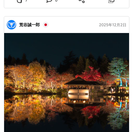
20年も制覇しているというのも納得です。 今回、友人に誘
ってもらい、この忘れられないイルミネーションを見ること
ができて、本当によかったと思います。まんのう公園のイル
ミネーションは、大都市のイルミネーションほど多様で複雑
荒谷誠一郎
2025年12月2日
ではないかもしれませんが、視界を埋め尽くし、人々を完全
に光の海に浸らせるロマンチックな雰囲気と広大なスケール
は、冬にわざわざ訪れる価値のある最高の場所です。