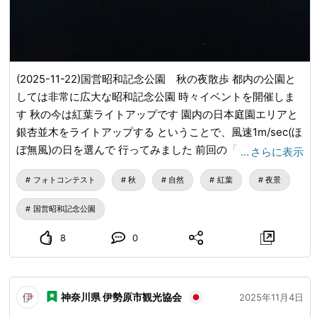
(2025-11-22)国営昭和記念公園 秋の夜散歩 都内の公園と
しては非常に広大な昭和記念公園 時々イベントを開催しま
す 秋の今は紅葉ライトアップです 園内の日本庭園エリアと
銀杏並木をライトアップする ということで、風速1m/sec(ほ
ぼ無風)の日を選んで 行ってみました 前回の「ほしぞら散
…
さらに表示
歩」でめちゃくちゃ歩かされた轍を踏まぬよう 西立川口か
フォトコンテスト
秋
自然
紅葉
夜景
ら入園、奥にある日本庭園への最短コースを進みました 毎
回思うのですが、国営ひたち海浜公園と違い こちらはイベ
国営昭和記念公園
ントでも何でも夜間照明はいつも通り 臨時の照明とか看板
を全然用意しない(;'∀') ぞろぞろと歩く人々も 「この道であ
8
0
ってる？」 「どこ歩いてるのか分かんないよ」 「スタッフ
に道訊こうよ」「スタッフいないね」 といった声が聞こえ
てきます 昭和記念公園さん、イベントやるならもう少し気
神奈川県 伊勢原市観光協会
2025年11月4日
を遣いましょうか！ ということで何とか庭園に辿りつきま