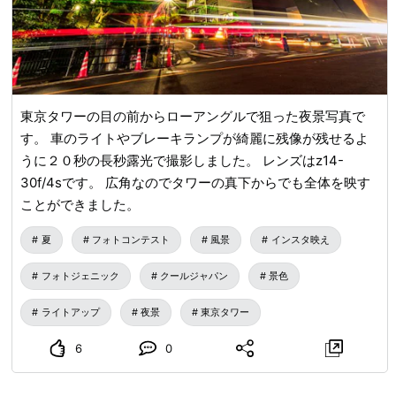
東京タワーの目の前からローアングルで狙った夜景写真で
す。 車のライトやブレーキランプが綺麗に残像が残せるよ
うに２０秒の長秒露光で撮影しました。 レンズはz14-
30f/4sです。 広角なのでタワーの真下からでも全体を映す
ことができました。
夏
フォトコンテスト
風景
インスタ映え
フォトジェニック
クールジャパン
景色
ライトアップ
夜景
東京タワー
6
0