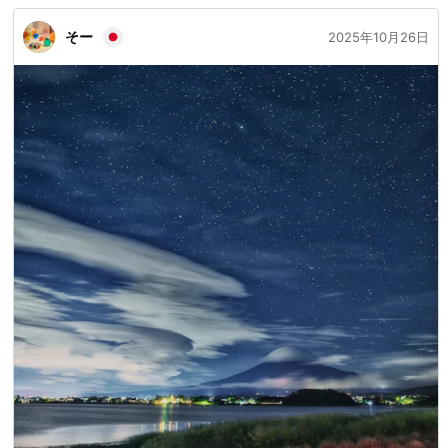
り、打上げ場所付近は安全上の理由から立
入禁止となります。ご協力の程よろしくお
そー
2025年10月26日
願いいたします。→立入禁止区域（PDF）※
船舶関係者の皆様へ（保安距離・定置網等
花火打上げ時の注意図）※花火終了後、熱
海駅は大変混雑します。混雑緩和のため下
記のご協力をお願いします。・事前に帰り
の切符を購入（ICはチャージ）してくださ
い。・伊東・下田方面へお帰りのお客様は
「JR来宮駅」からご乗車ください。・
21:00～22:00頃までは熱海駅の改札口が大
変混雑します。お帰りの時間を早める、遅
らせる等のご協力お願いします。（熱海駅
帰宅者誘導図PDF） 【8/5 熱海海上花火
大会】堤防（海釣り施設）は高波で使用不
可のため、打上会場を七半岸壁（向かって
右側）のみに変更します。