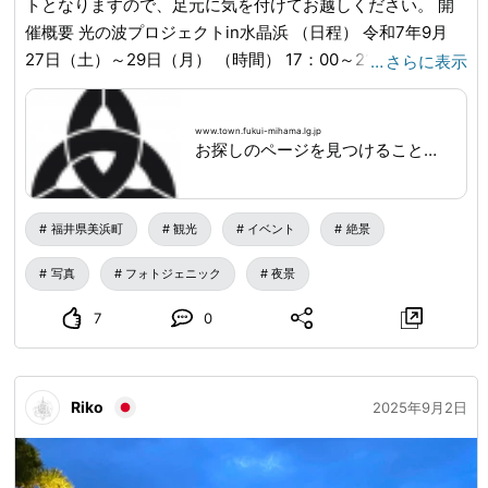
トとなりますので、足元に気を付けてお越しください。 開
催概要 光の波プロジェクトin水晶浜 （日程） 令和7年9月
27日（土）～29日（月） （時間） 17：00～21：00 （日没
…
さらに表示
見込み 17：46） （会場） 水晶浜海水浴場 第2駐車場前
（約200mの波打ち際を光が彩ります） 特殊照明「ホロライ
www.town.fukui-mihama.lg.jp
ト」による、息をのむような波打ち際のライトアップ。青い
お探しのページを見つけることができませんでした。- 福井県美浜町
光が波と戯れ、唯一無二の幻想的な光景を創出します。この
秋、水晶浜でしか味わえない、光と波が織りなす極上のマイ
ンドフルネス体験を、心ゆくまでご堪能ください。 ※急な荒
福井県美浜町
観光
イベント
絶景
天等、やむを得ない事情により、予告なく中止となる場合が
写真
フォトジェニック
夜景
ございます。中止の場合は、町ホームページでお知らせしま
す。 お問い合わせ 美浜町観光誘客課 TEL：0770-32-6705
7
0
MAIL：kanko@town.fukui-mihama.lg.jp
URL_MASK_0_END
Riko
2025年9月2日