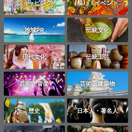
ショッピング
祭り・イベント
地域PR
伝統文化
現代文化
伝統工芸
芸能・音楽
芸術・建築物
歴史
日本人・著名人