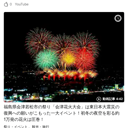
0
YouTube
動画記事 4:42
福島県会津若松市の祭り「会津花火大会」は東日本大震災の
復興への願いがこもった一大イベント！初冬の夜空を彩る約
1万発の花火は圧巻！
祭り・イベント
観光・旅行