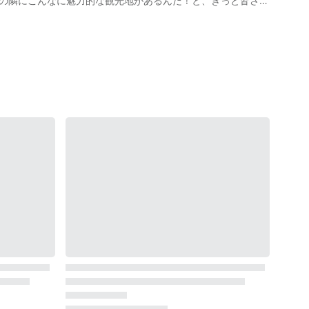
島の隣にこんなに魅力的な観光地があるんだ！と、きっと皆さん
ましょう。 また、人気観光地の奥入瀬渓流を歩いたり、仏ヶ
9,950人（※2019年5月時点）となっています。 東松
す。 観光に便利な最寄り駅はJR仙石線「野蒜駅」で、タクシ
観光地がきっと見つかるでしょう！ 日本観光の際にはぜひ実際
から「壮観」と呼ばれています。 刻々と変化する「大高森」
画の1:09から紹介されるが、海
と並ぶ、日本三大渓のひとつ「嵯峨渓（さがけい）」です。 長
みさご島」「夫婦島」などの小島がいくつもあり、荒波と風雨
洞窟化した場所に小型船なら入ることもでき、忘れられない体験
なエサがあることから1年で大きく育つ大粒で濃厚な味わいの
様々商品に加工されています。 牡蠣は東松島から
場や種牡蠣の採苗場も多くあります。 これらは動画の1:43
「里浜貝塚」からの出土品を展示する「奥松島縄文村歴史資料
なれます。 また、東松島の豊かな自然環
ック体験で東松島の大自然のマリンアクティビティを満喫しまし
空祭」がおこなわれ、ブ