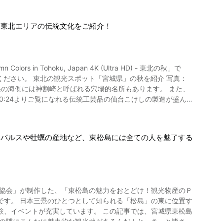
、東北エリアの伝統文化をご紹介！
富士を眺めながら爽快なひとときを過ごしましょう。 山手に
る新宮熊野神社にもぜひ立ち寄りたいですね。 福島県には、
ンパルスや牡蠣の産地など、東松島には全ての人を魅了する
る旅館大沼は絶好の観光名所。 日本古来の風景を堪能できる人気
や、風情のある田沢湖へもぜひ足を伸ばしてみましょう。 東
川もあり、ゆったりとした観光が楽しめます。 東北の観
産協会」が制作した、「東松島の魅力をおとどけ！観光物産のＰ
東に位置す
県の伝統工芸品である南部鉄器は観光のお土産にぴったりです
ています。 この記事では、宮城県東松島