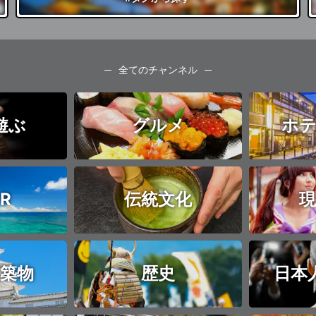
全てのチャンネル
遊ぶ
グルメ
ホテ
R
伝統文化
現
築物
歴史
日本