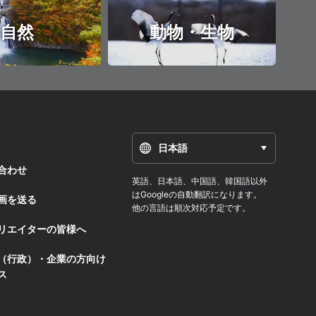
自然
動物・生物
日本語
合わせ
英語、日本語、中国語、韓国語以外
はGoogleの自動翻訳になります。
画を送る
他の言語は順次対応予定です。
リエイターの皆様へ
（行政）・企業の方向け
ス