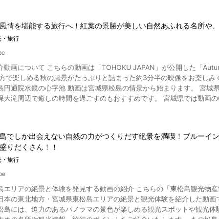
風情を堪能する旅行へ！紅葉の景勝が美しい自然あふれる名所や
光・旅行
be
utumn Colors in Tohoku, Japan 4K (Ultra HD) - 東北の秋」で
島の情景から始まります。 宮城県の海側には神割崎と呼ばれる穴場的名所もあります。 また、
しの時間を過ごすのもおすすめです。 宮城県では動画の0:24よりご覧になれる伝統工芸品の仙台こけしの製造が盛ん
がですか。 東北の観光スポット「福島県」の秋を紹介 写真：福島県・磐梯吾妻スカイライン 動画の1:01から
る福島県の磐梯吾妻スカイラインはドライブにおすすめの名所。 吾妻小
渓谷や五色沼は四季折々の絶景を楽しめるスポットです。 また、歴史あ
島でしか出会えない自然の力がつくりだす絶景を満喫！ブルーイ
伝統的なイベントもあります。 東北の観光スポット「秋田県」の秋を紹介 写真：秋田県・八幡平アスピーテライン
盛りだくさん！！
18からご覧になれる秋田県の八幡平アスピーテラインや蒸ノ湯温泉のあ
は1:21よりご覧になれます。 秋田県の奥地にある抱返り渓谷の回顧の滝
光・旅行
写真：山形県・片貝沼 山形県の風情ある名所、山寺に立ち寄れば、秋ならではの自然の絶景を満喫でき
be
王の片貝沼もおすすめの紅葉名所です。 山形県には豊かな流れをたたえる最上
島エリアの絶景と体験を発見する動画の紹介 こちらの「東松島観光物
美渓 岩手県では海岸線沿いに観光を楽しみ、浄土ヶ浜の絶景を見学しましょう。 動画の1:31
東北地方・宮城県東松島エリアの絶景と観光体験を紹介した動画です。 日本三景のひとつとして知られる「松島」の
なれる渓流の流れが爽やかな厳美渓の紅葉風景もおすすめです。 岩手
島には、迫力のあるパノラマの景色が楽しめる観光スポットや観光体験、イベントが充実し