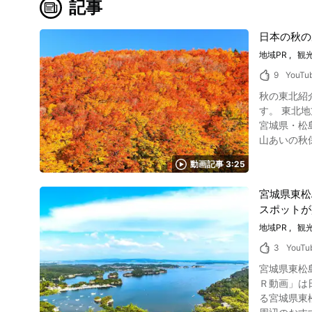
記事
日本の秋の
地域PR
観
9
YouTu
秋の東北紹介動画について こちらの動画は「TOHOKU JAPAN」が公開した「A
す。 東北地方で楽しめる秋の風景がたっぷりと詰まった約3分半の映像をお楽しみください。 東北の観光スポット「宮城県」の秋を紹介 写真：
宮城県・松島円通院水鏡の心字池 動画は宮城県松
山あいの秋保大滝周辺で癒
です。 お土産に購入してみてはいか
動画記事 3:25
ご覧になれ
ある夏井川
宮城県東松
須賀川松明あかしと呼ばれる
スポットが
動画の0:
の乳頭温泉
地域PR
観
北の観光スポット「山形県」の秋を紹介 
3
YouTu
ます。 蔵
宮城県東松
光スポット「岩手県」の秋を紹介 写真：岩手県・厳
Ｒ動画」は日本の
からご覧に
る宮城県東松
よ。 東北の観光スポット「青森県」の秋を紹介 写真：青森県・八甲田山 青森の紅葉の名所といえば、やはり秋の自然の絶景を楽しめる八甲田山