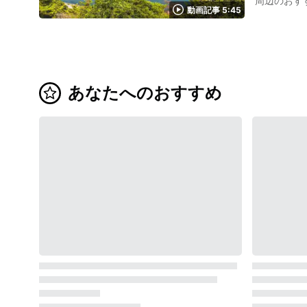
周辺のおす
は外せませ
動画記事 5:45
の発見になることでしょう。 この動画で紹介されている日
浦の海で荘厳な景観を
し、松島市と
グルメの大間のマグロを食べる
島市へは仙
きるさまざ
ーかレンタカーを利用して観光
に足を運ん
松島の嵯峨渓乙女ヶ浜 松島湾に浮かぶ島々をのぞむ絶景が楽しめる日本の名
れる東松原
あなたへのおすすめ
からの夕景もす
から漁船や
い年月をか
で浸食され
になることでしょう。 宮城県東松島のグルメを満喫しよう 写真：新鮮な生
す。 特に
極上の牡蠣（
日本中の牡
よりご覧になれます。 観光の後には新鮮な魚介類や、海苔の風味をうどん
ょう。 宮城県東松島ならではの観光と体験を楽しみたい！ 写真：ブルーインパルス 豊かな海に恵まれた松島沿岸には約70カ所の貝塚があり、そ
のうち東松
館」を訪れて、
境を活かし
ょう。 また、東松島には日本の航空自衛隊松島基地があり、航空自衛隊唯一の展示飛行を任務とした飛行隊「ブルーインパルス」の本拠地になっ
ています。 基地