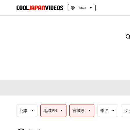
日本語
記事
地域PR
宮城県
季節
タ