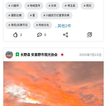
川越市
地域宣传
日本
埼玉县
观光
摄影比赛
夏
川越百万灯夏季庆典
祭祀/庆典节日
传统文化
…其他2件
2
0
长野县 安昙野市观光协会
2025年7月22日