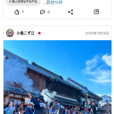
路上的驿站不站不站
…其他10件
7
0
小島こず江
2025年7月26日