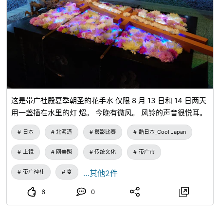
这是带广社殿夏季朝圣的花手水 仅限 8 月 13 日和 14 日两天
用一盏插在水里的灯 炤。 今晚有微风。 风铃的声音很悦耳。
日本
北海道
摄影比赛
酷日本_Cool Japan
上镜
网美照
传统文化
带广市
带广神社
夏
…其他2件
6
0