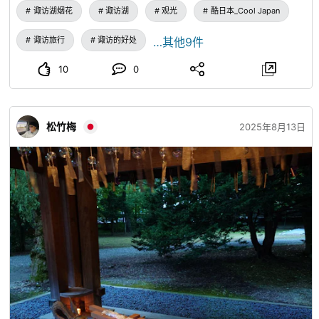
诹访湖烟花
诹访湖
观光
酷日本_Cool Japan
诹访旅行
诹访的好处
…其他9件
10
0
松竹梅
2025年8月13日