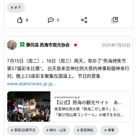
を見つけて、至福のコーヒーを楽しんでく
乡下
ださい。 カフェＢＯＸは１つにつき２杯分
のコーヒーがご利用できます。 北アルプス
の恵み、安曇野のおいしい水で淹れたコー
8
0
ヒーをお楽しみください。 【貸出しの流
れ】 ①本サイトで事前にネット予約(4
日前までに) ②当日、安曇野市観光情
報センターにて受付 カフェBOXをお貸
静冈县 热海市观光协会
2025年7月20日
し出し ③お好きな場所を見つけてコー
ヒーブレイク ④最後に安曇野市観光情
報センターにお寄りいただき返却 お手軽に
7月15日（周二）、16日（周三）两天，举办了“热海烤焦节
コーヒーを楽しむならこちら！ ドリップ
第57届彩车比赛”。 白天是来宫神社例大祭的神事和御神幸行
パックにお湯を注ぐだけ♪【スタンレー
列，晚上23座彩车聚集在国道上。 节日的景象
BOX・ドリップパック(1箱2杯分)の内
容】 料金：1,200円(税込)■レンタル内容
www.ataminews.gr.jp
...
・ピクニックBOX ・真空ボトル
(0.75ml) ・台座トレイ ・マグカップ(2
www.ataminews.gr.jp
つ) ・小物ケース ・ゴミ袋 ・ペーパ
【公式】熱海の観光サイト あたみニュース
ーナプキン ・マドラー（2本） ・角砂
來宮神社例大祭「熱海こがし祭り」と、
糖（4ケ） ・お手拭きウェットティッシ
「第57回山車コンクール」の様子をお伝え
ュ ・安曇野で人気のカフェのオリジナル
します！
ドリップパック（2袋） ・ダイヤルロッ
クキー ・ランチョンマット■スタンレー
祭祀/庆典节日
神兴・山车
来宫神社
神事
BOXサイズ Ｗ33・Ｔ25・Ｄ16.5 重さ