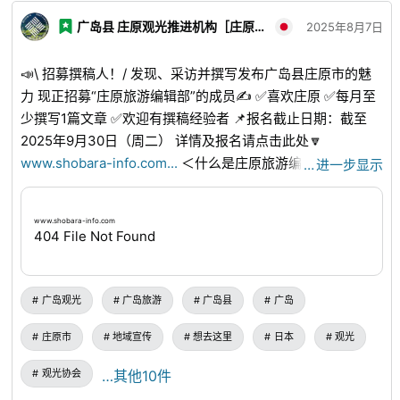
广岛县 庄原观光推进机构［庄原DMO］
2025年8月7日
📣\ 招募撰稿人！/ 发现、采访并撰写发布广岛县庄原市的魅
力 现正招募“庄原旅游编辑部”的成员✍️ ✅喜欢庄原 ✅每月至
少撰写1篇文章 ✅欢迎有撰稿经验者 📌报名截止日期：截至
2025年9月30日（周二） 详情及报名请点击此处🔽
www.shobara-info.com
...
＜什么是庄原旅游编辑部？＞ 这
…
进一步显示
是一个体验并广泛传播时令话题、最新信息、经典景点、人气
美食以及不为人知的魅力的编辑部。 ＜具体做什么？＞ 成员
www.shobara-info.com
们将各自策划、构思、采访和拍摄自己认为的广岛县庄原市的
404 File Not Found
魅力，例如市内迷人的景点、美食、甜点和活动等，并撰写文
章。 此外，每月还将参加一次左右的企划编辑会议，与所有
成员一起讨论今后的采访内容和日程安排，以及想做的企划
广岛观光
广岛旅游
广岛县
广岛
等。 【欢迎有撰稿经验者】 我们非常欢迎能够充分利用自己
庄原市
地域宣传
想去这里
日本
观光
的撰稿经验，积极参与企划、构思、采访拍摄和撰写等工作的
人士◎ 从符合季节的及时文章到可以细细品读的文章！如果
观光协会
…其他10件
您有兴趣撰写扎根于当地、能够活跃广岛县庄原市的文章，请