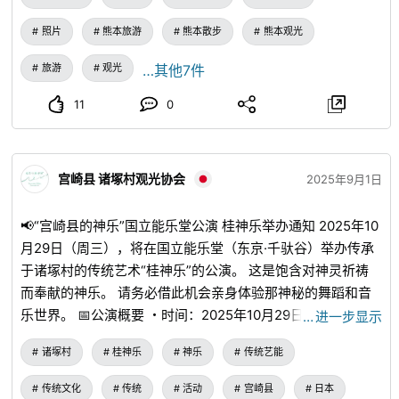
照片
熊本旅游
熊本散步
熊本观光
旅游
观光
…其他7件
11
0
宫崎县 诸塚村观光协会
2025年9月1日
📢“宫崎县的神乐”国立能乐堂公演 桂神乐举办通知 2025年10
月29日（周三），将在国立能乐堂（东京·千驮谷）举办传承
于诸塚村的传统艺术“桂神乐”的公演。 这是饱含对神灵祈祷
而奉献的神乐。 请务必借此机会亲身体验那神秘的舞蹈和音
乐世界。 📅公演概要 ・时间：2025年10月29日（周三） ・
…
进一步显示
开场：12:30／开演：13:30（预计17:40左右结束） ・会
诸塚村
桂神乐
神乐
传统艺能
场：国立能乐堂（东京都涩谷区千驮谷4-18-1） ・入场费：
免费（※需事先申请 ※如果申请人数过多，将采取抽签方式）
传统文化
传统
活动
宫崎县
日本