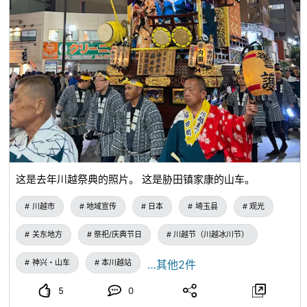
这是去年川越祭典的照片。 这是胁田镇家康的山车。
川越市
地域宣传
日本
埼玉县
观光
关东地方
祭祀/庆典节日
川越节（川越冰川节）
神兴・山车
本川越站
…其他2件
5
0