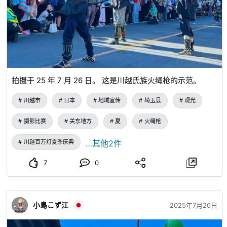
拍摄于 25 年 7 月 26 日。 这是川越氏族火绳枪的示范。
川越市
日本
地域宣传
埼玉县
观光
摄影比赛
关东地方
夏
火绳枪
川越百万灯夏季庆典
…其他2件
7
0
小島こず江
2025年7月26日