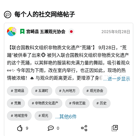
每个人的社交网络帖子
宫崎县 五濑观光协会
2025年9月28日
【联合国教科文组织非物质文化遗产“荒踊”】 9月28日，“荒
踊”被供奉了出来🐵 被列入联合国教科文组织非物质文化遗产
的这个荒踊，以其鲜艳的服装和充满力量的舞蹈，吸引着观众
👀✨ 今年因为下雨，改在室内举行，也正因如此，现场的热
情被浓缩！🔥 与观众的距离更近，更增添了身临其境的感觉
…
进一步显示
👍 而支撑这项传统的是当地的未来✨ 坂本小学的儿童与当地
宫崎县
五濑町
九州地方
观光协会
的成年人一起，以认真的表情继承舞蹈的身姿，赢得了观众热
烈的掌声👏
荒舞
非物质文化遗产
传统艺能
历史
地域宣传
观光
…其他6件
9
0