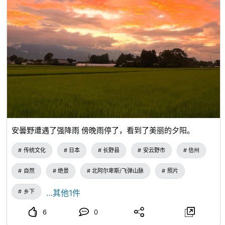
安曇野遭遇了强降雨 傍晚雨停了，看到了美丽的夕阳。
传统文化
日本
长野县
安云野市
信州
自然
绝景
北阿尔卑斯/飞弹山脉
照片
乡下
…其他1件
6
0