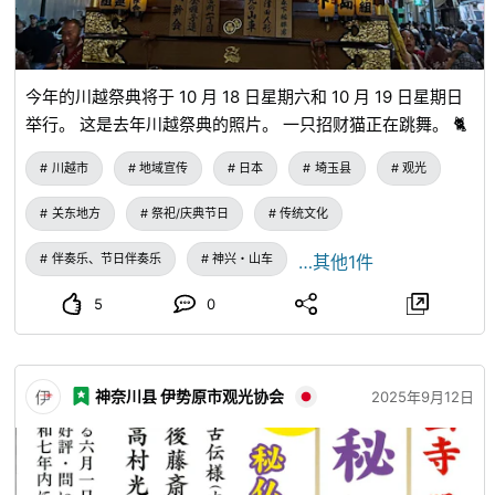
今年的川越祭典将于 10 月 18 日星期六和 10 月 19 日星期日
举行。 这是去年川越祭典的照片。 一只招财猫正在跳舞。 🐈
川越市
地域宣传
日本
埼玉县
观光
关东地方
祭祀/庆典节日
传统文化
伴奏乐、节日伴奏乐
神兴・山车
…其他1件
5
0
神奈川县 伊势原市观光协会
2025年9月12日