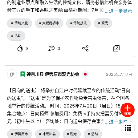
的制造业原点和融入生活的传统文化，请务必借此机会亲身体
表明古代与“由布”有着深厚关系的当地性格的地名，而参加表
验工匠的手工和香味之美🤗 📅举办期间：7月18日（周五）～
…
进一步显示
演神乐舞和扮演神灵的安魂祭神仪式的女祭司尤贝的形象浮现
7月27日（周日） 📍地点：堺传匠馆2楼 TAKUMI
在脑海中 ▽ 从平安时代末期到江户时代初期，义津氏的志
传统文化
大坂府堺市
传统技法
观光
EXHIBITION ※7月26日的线香制作体验招募已结束。 衷心期
野氏族以日本东部最好的驯鹰者而闻名，驯鹰者中有许多秘密
待各位的光临👨‍👩‍👧‍👦
活动
传统，从中可以看到萨满教。 ▽ 义津氏与中世纪的诹访有
着密切的联系，留在前秋津聚落的当地人物“Mijakuyama”、
8
0
Iwai-do 和 Kanai Alley 传达了 Mijayama 祭神仪式（狩猎祭
神仪式）的面孔，Yoshitsu 氏族将作为诹访之神氏的氏族进
行。 灵峰岬町是一个狩猎场，而岩井堂是神圣节日场所（庆
神奈川县 伊势原市观光协会
2025年7月7日
典大厅）的遗迹。 金井巷是一个地名，传达了金井氏的居住
地，金井氏担任鹿祭司，准备供奉给神灵的菜肴，并担任在节
【日向的送虫】 将举办自江户时代延续至今的传统活动“日向
日上奉献神乐并传达神圣宣言的大城市官员。 ▽ 在战国时
的送虫”。 “送虫”是为了保护农作物免受害虫侵害，在全国各
代，被武田信玄的首印邮票信任命为海和信浓的首席女祭司
地举行的传统活动。 时间：2025年7月20日（周日）15:00～
（女祭司）的望月千代依靠她的人脉，在柚子聚落定居。
集合地点：日向药师 参加费用：免费 ※手持火把需另付500日
▽ 在江户时代，义津是主旗，因此野野等人很容易工作，并
元（初中生以上） 咨询处：日向送虫保存会事务局 090-
…
进一步显示
得到幕府的支持。 Toshin Journal 电子版2025-6-29 12：
3407-3205（山口） 请务必与家人和朋友一起体验一下这个
32 主题：引自Toumi News 日本第一名 最行走的女祭司聚落
伊势原市
神奈川县
观光
活动
流传于当地的仪式。
绘本 “柚子之U” 企划和出版：西宫聚落发展协会（野浓研