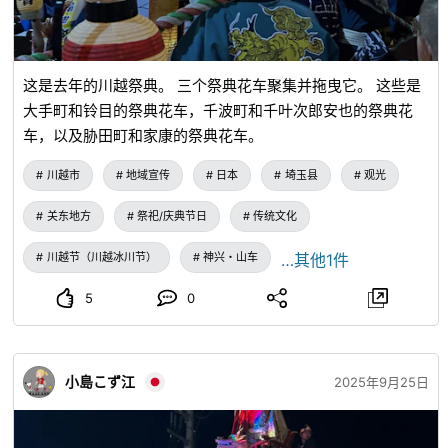
这是去年的川越祭典。 三个祭典花车聚集并拖曳它。 这些是
大手町和铃目的祭典花车，千波町和千叶次郎安也的祭典花
车，以及胁田町和家康的祭典花车。
川越市
地域宣传
日本
埼玉县
观光
关东地方
祭祀/庆典节日
传统文化
川越节（川越冰川节）
神兴・山车
…其他1件
5
0
小島こず江
2025年9月25日