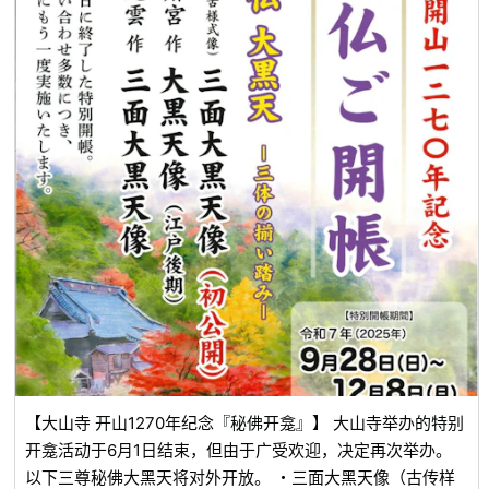
【大山寺 开山1270年纪念『秘佛开龛』】 大山寺举办的特别
开龛活动于6月1日结束，但由于广受欢迎，决定再次举办。
以下三尊秘佛大黑天将对外开放。 ・三面大黑天像（古传样