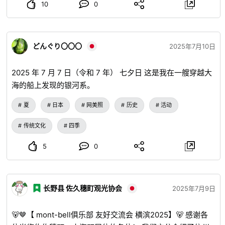
10
0
殿后，筱原先生“在这口井（宅邸的废墟）用冷水沐浴来清洁
自己的身体”。 在西宫社殿，“我以前一直看着我祖父印钞
票，直到我上初中。 在金井小巷，他说：“从这里可以看到
灵峰岬町，金井先生负责灵峰 Mijayama 祭典，款待中有女祭
どんぐり〇〇〇
2025年7月10日
司和女祭司，他们将灵峰岬町捕获的鹿供奉给神灵。 参观由
义津先生在五十岚住友的指导下开设的净都院遗址。 在义
2025 年 7 月 7 日（令和 7 年） 七夕日 这是我在一艘穿越大
津氏的墓地，我们了解了咖喱酱和驯鹰教派的面孔，以及诹访
海的船上发现的银河系。
信仰的驯鹰仪式。 除此之外，我们还参观了少女川、公主
夏
日本
网美照
历史
活动
的巨石、西宫歌舞伎舞台和东町歌舞伎舞台。 来自神奈川县
横滨市的女祭司兼作家 Mayumi Castro Kagura 说：“过去两
传统文化
四季
年我一直对 Yoshitsu 感兴趣，并且经常来这里。 来自长野市
的参与者山崎香织说：“自从四年前参加步行女祭司之旅以
5
0
来，我就一直走路，这是听解说的好机会，所以我希望将来能
继续。 来自上田市菅平高原的 Yu Takizawa 说：“我正在计划
和我的朋友一起进行一次步行女祭司之旅，我想打扮成女祭
长野县 佐久穗町观光协会
2025年7月9日
司，一边想一边走路。 7 月 7 日，此次参加的成员将率先举
办 Yoshitsu Historical Walk 的“步行女祭司之旅”。 在泷泽
🐻🤎【 mont-bell俱乐部 友好交流会 横滨2025】🐻 感谢各
先生的指导下，传统文化学习团体，以及在 Tyler 先生的指导