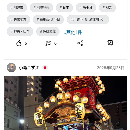
川越市
地域宣传
日本
埼玉县
观光
关东地方
祭祀/庆典节日
川越节（川越冰川节）
神兴・山车
传统文化
…其他1件
5
0
小島こず江
2025年9月25日