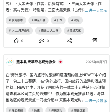
式） ・大黑天像（作者：后藤斋宫） ・三面大黑天像（作
者：高村光云） 特别是，三面大黑天像（古传样式）是首次
…
进一步显示
公开。 请务必借此机会前来参观。 特别开龛期间： 令和7年9
伊势原市
神奈川县
日本
观光
月28日（周日）～12月8日（周一） 时间：8：45～17：00
参观费：500日元 咨询处：大山寺 ℡:0463-95-2011
大山_丹泽山地
雨後山 大山寺
传统文化
9
0
熊本县 天草苓北观光协会
2025年9月7日
在“海外旅行、国内旅行的旅游和酒店预约就上NEWT”中介绍
了一佛二十五菩萨。 在“海外旅行、国内旅行的旅游和酒店预
约就上NEWT”中，介绍了国照寺的一佛二十五菩萨✨ 👉详情
请查看本公司主页的通知栏！ 作为熊本观光推荐12选，与其
他地区的观光景点一同被介绍👀 来熊本观光时，请一定顺道
…
进一步显示
来访♪
寺庙佛阁
历史
传统文化
想去这里