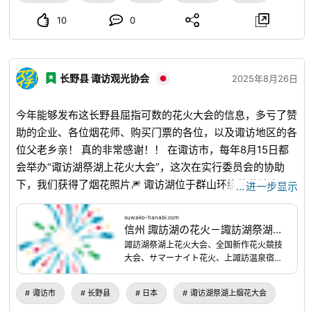
📖节目单 1️⃣ 主题演讲（约30分钟） 2️⃣ 桂神乐 公演（约3小
时） 📝申请方法 ・申请期间：2025年8月14日（周四）～10
10
0
月6日（周一） ・抽签结果通知：预计2025年10月17日（周
五）左右发送 📞咨询处 “宫崎县的神乐 国立能乐堂公演”事务
局 TEL：０９８５－２２－１１２２（周一至周五）10点～
长野县 诹访观光协会
2025年8月26日
17点（节假日除外） 🔍什么是桂神乐？ 桂神乐是传承于宫崎
县桂地区的桂集落的神乐，作为向桂正八幡神社的奉献而继承
今年能够发布这长野县屈指可数的花火大会的信息，多亏了赞
下来。据说神社是南北朝时代从关东劝请而来，至今仍传承着
助的企业、各位烟花师、购买门票的各位，以及诹访地区的各
神秘的历史和传统。 ⛩️奉献时期 ・大神乐（夜神乐）在迁宫
位父老乡亲！ 真的非常感谢！！ 在诹访市，每年8月15日都
或神殿改建、实现愿望之际等不定期奉献。 ・通常在春季和
会举办“诹访湖祭湖上花火大会”，这次在实行委员会的协助
秋季的例大祭上奉献“神乐三番”。
下，我们获得了烟花照片🎆 诹访湖位于群山环绕的盆地中，
…
进一步显示
所以声音的回响和冲击力非常厉害！ 这是在其他地方绝对体
验不到的震撼力哦！！！ 还没来过的朋友，或者稍微有点感
suwako-hanabi.com
信州 諏訪湖の花火－諏訪湖祭湖上花火大会・全国新作花火競技大会・サマーナイト花火・上諏訪温泉宿泊感謝イベント－ | 諏訪湖祭湖上花火大会、全国新作花火競技大会、サマーナイト花火、上諏訪温泉宿泊感謝イベントなど、諏訪湖の花火についてご紹介いたします。
兴趣的朋友，明年请一定要来诹访湖玩哦✨ 我们恭候大家的
諏訪湖祭湖上花火大会、全国新作花火競技
光临！！！
suwako-hanabi.com
/
大会、サマーナイト花火、上諏訪温泉宿泊
感謝イベントなど、諏訪湖の花火について
ご紹介いたします。
诹访市
长野县
日本
诹访湖祭湖上烟花大会