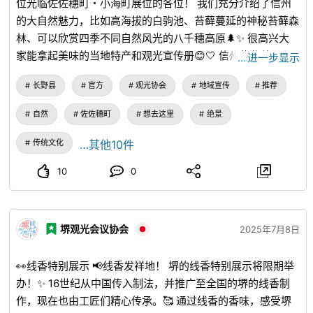
位光临佐佐穗町・小海町展位的各位！ 我们充分介绍了信州
下，“忍者项目小组”将游览柚子。 < 历史注意事项> ◇
的大自然魅力，比如高海拔的白驹池、苔藓蔓延的神秘苔藓森
Nonou 的国巡游：对普通民众的情感支持 作为神与人之间
林、可以欣赏四季不同自然风光的八千穗高原🌲✨ 很高兴大
的调解人，Nonou 进行“口对口”的活动，例如敲响 azusa 弓
家能拿起美味的当地特产和观光宣传册😊🤍 信州佐佐穗町・
…
进一步显示
和传达神谕。 它支撑着从战国时代到江户时代的平民精
小海町，是夏季避暑旅行的绝佳地区。 希望能再次在信州的
神。 军阀还借用了野尾之口，从众神那里获得了胜利的预
长野县
官方
观光协会
地域宣传
推荐
大自然中与大家相遇🌲🍁
言，减轻了对死亡的恐惧，给了他胜利的信心。 在江户时
自然
佐佐穗町
想去这里
绝景
代，数量最多的 nonou 居住在 Akizu 聚落，大约有 50 个
nonou 房屋。 在江户幕府的寺庙和神社官官的批准下，主持
传统文化
…其他10件
梓神歌的西合神道祭神仪式 Maitao 和 Nonou 组成了一支商
队，能够自由地游览各个国家。 在明治时代，新政府的宗
10
0
教政策禁止活动，许多人寻求新的生活方式，例如关店或移
民。 ◇Nonou 源 Akizu 的历史土壤 至于为什么女祭司聚
集在义津聚落，根据东部町杂志和杂志，认为义津之地自古以
堺观光会议协会
2025年7月8日
来就是接受女祭司的土壤，以及与女性和祭神仪式有关的地名
和遗迹。 让人想起 Nonou 起源的传统和 Yoshitsu 的历史
👀线香特别展示 📢线香发祥地！ 堺的线香特别展示将限期举
气候按时间顺序列出。 ▽ 从古坟时代到奈良时代，中央政
办！✨ 16世纪从中国传入制法，并推广至全国的堺的线香制
权推进到该地区，古代中心的文化在此地区蓬勃发展 ▽ 古
作，现在也由工匠们精心传承。🥰 通过线香的香味，感受堺
代遗留的地名变化（海野乡→聚落小姐→少女乡→海野庄）是