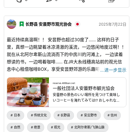
长野县 安昙野市观光协会
2025年7月22日
最近持续高温啊！！ 安昙野也超过30度了…… 这样的日子
里，真想一边眺望着冰凉清澈的溪流，一边悠闲地度过啊！！
就在从北阿尔卑斯山流淌而下的中房川的河滩上， 一边读着
想读的书，一边喝着咖啡…… 在JR大糸线穗高站前的观光信
息中心租借咖啡BOX，享受安昙野郊游的乐趣吧😄！！
…
进一步显示
reserve.489ban.net
...
reserve.489ban.net
一般社団法人安曇野市観光協会
安曇野の景色のいい場所を見つけて美味し
いコーヒーを淹れてみては!? おしゃれなカ
フェBOXをお貸しします。 レンタル自転車
の荷台にバスケットを乗せてもよし。車で
日本
传统文化
长野县
安云野市
信州
出かけるお供にもよし。 途中おいしいパン
屋さんをみつけて、お気に入りのパンやお
自然
绝景
观光
北阿尔卑斯/飞弹山脉
やつをテイクアウト。 自分達で素敵な場所