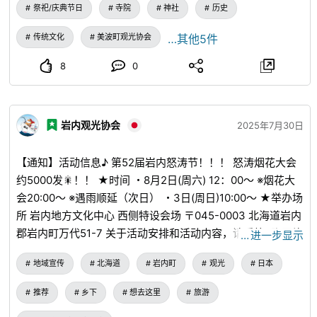
hiwasa 有关旅行和如何申请的更多信息，请参阅传单！ 我们
祭祀/庆典节日
寺院
神社
历史
期待您的参与！ * 此行程仅限女性参加。
传统文化
美波町观光协会
…其他5件
8
0
岩内观光协会
2025年7月30日
【通知】活动信息♪ 第52届岩内怒涛节！！！ 怒涛烟花大会
约5000发🎇！！ ★时间 ・8月2日(周六) 12：00～ ※烟花大
会20:00～ ※遇雨顺延（次日） ・3日(周日)10:00～ ★举办场
所 岩内地方文化中心 西侧特设会场 〒045-0003 北海道岩内
郡岩内町万代51-7 关于活动安排和活动内容，请看第2张图片
…
进一步显示
及之后的图片。
地域宣传
北海道
岩内町
观光
日本
推荐
乡下
想去这里
旅游