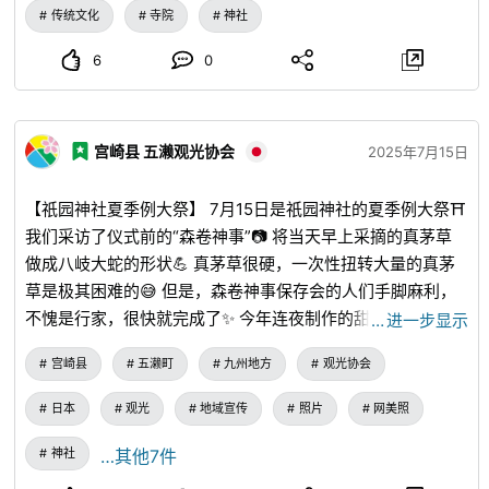
曇野市観光情報センター2階
以指导该地区的历史。 四年前，我在 Pre 举办了一次步行
传统文化
寺院
神社
電話：0263－82－3133
女祭司之旅，这是第二次了。 今年 3 月，他出版了
【ご利用時間】 ■貸
6
0
出 9：00～14：00の間 ■返却 当
《Nonou 的图画书》，以便让当地儿童了解它。 在公民馆举
日の17：00までに ※11月～３月は16：30
行的圆桌讨论会上，筱原先生说：“我想拓宽我的视野，与
までに 【備 考】 ■受付時、身分証明書
Nonou 一起体验 Jozu 的历史和文化。 他解释了他与武田信
のご提示をお願いします。 ■お支払いは
受付時現地決済です。お支払い後のキャン
宫崎县 五濑观光协会
玄等战国军阀的关系，以及真田氏、山伏和柚子野王等人如何
2025年7月15日
セルは受付できません。 ■日をまたいで
在发挥积极作用的同时塑造该地区。 他还谈到了吉津的特
のお貸出しはしておりません。 ■一式は
有性质，他说：“有很多与女性有关的事情，比如善待女性，
【祇园神社夏季例大祭】 7月15日是祇园神社的夏季例大祭⛩
シェアサイクル自転車のカゴに丁度収まる
大きさです。 ■どちらのセットにも、安
生计多种多样。 参加此次活动的Tokura Kamiyamada温泉
我们采访了仪式前的“森卷神事”📷 将当天早上采摘的真茅草
曇野市内ガイドマップとパン＆スイーツ店
“旅馆Kamekiyo”的年轻丈夫Tyler Lynch说：“从欧洲和米的
做成八岐大蛇的形状💪 真茅草很硬，一次性扭转大量的真茅
パンフレットをお付けいたします。 【申し
角度来看，这非常有趣。 筱原女士说：“没有历史记录表明女
草是极其困难的😅 但是，森卷神事保存会的人们手脚麻利，
込み方法】 ■まずBOXのタイプを選択し
祭司有间谍活动的甜醋姜，也没有她充当女忍者，但既然她能
て下さい。ご利用内容欄にお進み頂き、人
不愧是行家，很快就完成了✨ 今年连夜制作的甜酒也格外美
…
进一步显示
数の欄に『1』を入力下さい。 ■タイプ
够在全国各地旅行，看到和听到各种信息，她如何使用它是花
味，大家都很开心😆 今年来的游客很多，我们感到非常高兴
欄に女性とありますが、男性でも申込可能
宫崎县
五濑町
九州地方
观光协会
枝想象的世界。 信州东海观光协会秘书长早川一夫说：“我希
😁 当地居民珍视的“祇园大人” 今后也将与当地一同延续下去
です。また、システム上、定員1名と表記さ
望人们能了解义津聚落的文化。 还有一种文化是西宫和东町
れますが、1BOXとご理解ください。
吧🥰
日本
观光
地域宣传
照片
网美照
相互竞争的。 历史悠久的徒步旅行由筱原先生带领，并由
Hiroaki Igarashi 和 Jotsuin 的 Hayakawa 先生等当地官员指
神社
…其他7件
导。 在参观了野野之坟墓、宅邸的废墟、野野之巷和西宫社