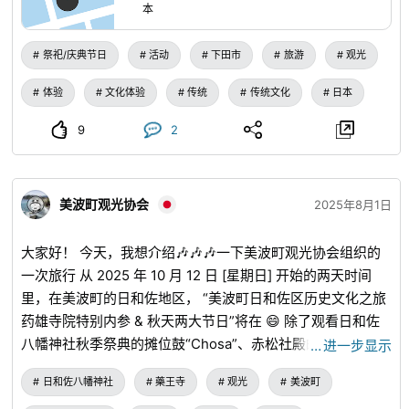
満載。 下田っ子の弾けるような熱気に、聴
本
衆も思わず引き込まれる、夏の風物詩で
す。
祭祀/庆典节日
活动
下田市
旅游
观光
体验
文化体验
传统
传统文化
日本
9
2
美波町观光协会
2025年8月1日
大家好！ 今天，我想介绍🎶🎶🎶一下美波町观光协会组织的
一次旅行 从 2025 年 10 月 12 日 [星期日] 开始的两天时间
里，在美波町的日和佐地区， “美波町日和佐区历史文化之旅
药雄寺院特别内参 & 秋天两大节日”将在 😄 除了观看日和佐
八幡神社秋季祭典的摊位鼓“Chosa”、赤松社殿的奉献吹管烟
…
进一步显示
花外，您还可以参加四国 88 处圣地第 23 座寺庙——药尾寺
日和佐八幡神社
藥王寺
观光
美波町
院的特别内参！ ！！ 请🎵😆享受充满历史气息的秋天