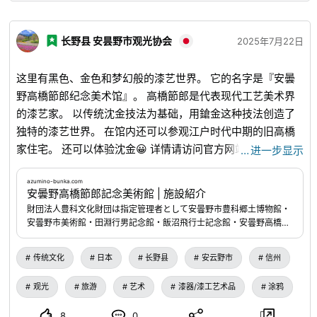
长野县 安昙野市观光协会
2025年7月22日
这里有黑色、金色和梦幻般的漆艺世界。 它的名字是『安曇
野高橋節郎纪念美术馆』。 高橋節郎是代表现代工艺美术界
的漆艺家。 以传统沈金技法为基础，用鎗金这种技法创造了
独特的漆艺世界。 在馆内还可以参观江户时代中期的旧高橋
家住宅。 还可以体验沈金😀 详情请访问官方网站。
…
进一步显示
azumino-bunka.com
...
azumino-bunka.com
安曇野高橋節郎記念美術館 | 施設紹介
財団法人豊科文化財団は指定管理者として安曇野市豊科郷土博物館・
安曇野市美術館・田淵行男記念館・飯沼飛行士記念館・安曇野高橋節
郎記念美術館の管理運営を行っています。
传统文化
日本
长野县
安云野市
信州
观光
旅游
艺术
漆器/漆工艺术品
涂鸦
8
0