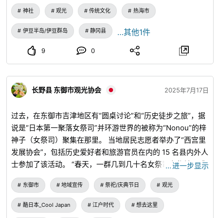
約3.8ｋｇ(貸出時、真空ボトル魔法瓶にお
神社
观光
传统文化
热海市
湯が満タン時) ハンドドリップで本格的な味
にこだわるならこちら！ コーヒーミルで
伊豆半岛/伊豆群岛
静冈县
…其他1件
ゴリゴリ挽くのが楽しい♪【かごBOX・ハ
ンドドリップ(1箱2杯分)の内容】 料金：
9
0
1,500円(税込)■レンタル内容 ・かごBOX
・3重断熱ボトル(0.75ml) ・ドリッパ
ーホルダー ・ドリッパー ・コーヒーサ
ーバー ・安曇野で人気のコーヒーショッ
长野县 东御市观光协会
2025年7月17日
プオリジナル焙煎豆（2袋） ・コーヒー
ミル ・漆器マグカップ（2つ） ・ドリ
ップポット ・ダイヤルロックキー ・台
过去，在东御市吉津地区有“圆桌讨论”和“历史徒步之旅”，据
座トレイ ・小物ケース ・マドラー（2
说是“日本第一聚落女祭司”并环游世界的被称为“Nonou”的梓
本） ・お手拭きウエットティッシュ ・
ペーパーナプキン ・ゴミ袋 ・コーヒー
神子（女祭司）聚集在那里。 当地居民志愿者举办了“西宫里
フィルター（2枚） ・角砂糖（4ケ） ・
发展协会”，包括历史爱好者和旅游官员在内的 15 名县内外人
ランチョンマット（1枚）■かごBOXサイ
士参加了该活动。 “春天，一群几到几十名女祭司在祭神仪式
ズ Ｗ39・Ｔ30・Ｄ13 重さ約3.7ｋｇ
…
进一步显示
(貸出時、断熱ボトル魔法瓶にお湯が満タン
舞陶的带领下，从野浓巷出发，她们在参观的村庄里占卜了她
時) 【受取と返却場所】 安曇野市観光情
东御市
地域宣传
祭祀/庆典节日
观光
们的烦恼、痛苦和愿望，”该协会秘书筱原博文说。 他是“祭
報センター（JR大糸線穂高駅前） 〒
神仪式舞涛（西宫社殿的主人）的后裔”，古代文献流传到房
399-8303 長野県安曇野市穂高5952-3
酷日本_Cool Japan
江户时代
想去这里
(お問合せ) 安曇野市観光協会 安
子里，接受和访问来自全国各地的研究人员和崇拜野浓的人，