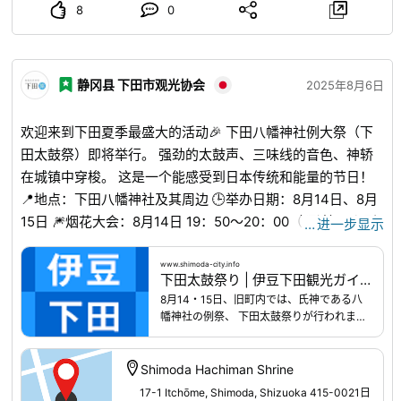
务必报名！ 【也欢迎初学者】 “没有撰稿经验也可以吗”“没有
8
0
企划、采访和拍摄经验……”没关系！为了让您提交的企划在每
月一次的会议上变得更好，我们将进行讨论，整个团队都会为
您提供支持！首先从您可以按照自己的节奏撰写的文章开始！
静冈县 下田市观光协会
2025年8月6日
让我们一点点习惯吧◎ 咨询方式 （一般社团法人）庄原观光
推进机构（庄原DMO）负责人：奥谷 电话 0824-75-0173
欢迎来到下田夏季最盛大的活动🎉 下田八幡神社例大祭（下
邮箱 kanko@shobara.net 详细URL
www.shobara-
田太鼓祭）即将举行。 强劲的太鼓声、三味线的音色、神轿
info.com
...
在城镇中穿梭。 这是一个能感受到日本传统和能量的节日！
📍地点：下田八幡神社及其周边 🕒举办日期：8月14日、8月
15日 🎆烟花大会：8月14日 19：50～20：00（预计） 📸 别
…
进一步显示
忘了带上相机！这是一年一度的特别体验。 和志愿者们一起
喊着“嘿哟！嘿哟！”，一起热闹起来吧💪🔥
www.shimoda-
www.shimoda-city.info
下田太鼓祭り | 伊豆下田観光ガイド
city.info
...
8月14・15日、旧町内では、氏神である八
幡神社の例祭、 下田太鼓祭りが行われま
す。 御神輿・供奉道具・太鼓台が神社を基
点に次々と町へ繰り出し、 笛や三味線、太
鼓を打ち鳴らしながら一日中各通りを練り
Shimoda Hachiman Shrine
歩きます。 太鼓橋や揃い打ちなど、見所も
17-1 Itchōme, Shimoda, Shizuoka 415-0021日