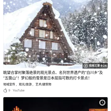
视频文章 9:24
眺望合掌村聚落绝景的观光景点、名列世界遗产的“白川乡”及
“五箇山”！梦幻般的雪景是日本屈指可数的打卡景点！
地域宣传
观光/旅游
艺术/建筑物
9
YouTube