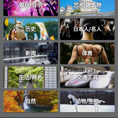
娱乐/音乐
艺术/建筑物
历史
日本人/名人
新闻
体育
生活/商务
交通工具
自然
动物/生物