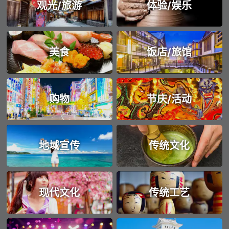
观光/旅游
体验/娱乐
美食
饭店/旅馆
购物
节庆/活动
地域宣传
传统文化
现代文化
传统工艺