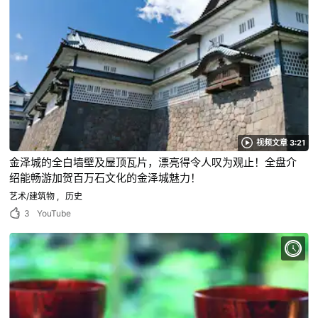
视频文章 3:21
金泽城的全白墙壁及屋顶瓦片，漂亮得令人叹为观止！全盘介
绍能畅游加贺百万石文化的金泽城魅力！
艺术/建筑物
历史
3
YouTube