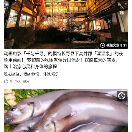
视频文章 9:31
动画电影「千与千寻」的模特长野县下高井郡「涩温泉」的夜
晚用动画！ 梦幻般的氛围就像异国他乡！摆脱每天的喧嚣，
踏上治愈心灵和身体的旅程
观光/旅游
饭店/旅馆
体验/娱乐
9
YouTube