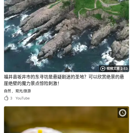
视频文章 2:53
福井县坂井市的东寻坊是悬疑剧迷的圣地？可以欣赏绝景的悬
崖绝壁的魔力景点惊险刺激！
自然
观光/旅游
3
YouTube